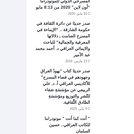
المسرحي الدولي للمونودراما
“أون لاين” 2020 من 8:13 مايو
10 مايو، 2020
صدر حديثا عن دائرة الثقافة في
حكومة الشارقة .. “الإيماءة في
المسرح الصامت ـ دلالاتها
المعرفية والجمالية” للباحث
والايمائي العراقي د. أحمد محمد
عبد الأمير
23 مارس، 2019
صدر حديثا كتاب “يهودُ العراق
وجهودهم في فضاء المسرح”
للأكاديمي العراقي أ. د. علي
الربيعي عن مؤسَسَةِ صَفاء
للنّشرِ والتوزيع ومؤسَسَةِ
الصَّادق الثَّقافية.
9 يناير، 2020
” أنت كما أنت ” مونودراما
للكاتب العراقي.. حسين
السلمان