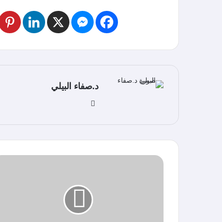
د.صفاء البيلي
موق
ع
الوي
ب