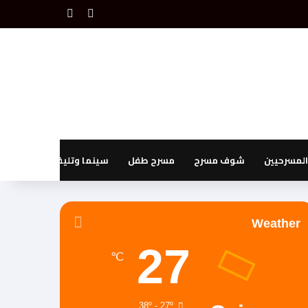
بحث عن
إضافة عمود جانبي
لمسرحيين
شوف مسرح
مسرح طفل
سينما وتليفزيون
Weather
27
℃
38º - 27º