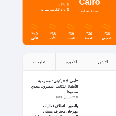
Cairo
61%
2.6 كيلومتر/ساعة
سماء صافية
40
38
39
39
38
℃
℃
℃
℃
℃
الخميس
الجمعة
السبت
الأحد
الأثنين
الأشهر
الأخيرة
تعليقات
“أمي..لا تتركيني” مسرحية
للأطفال للكاتب المصري: مجدي
محفوظ
20 سبتمبر، 2015
بالصور.. انطلاق فعاليات
مهرجان محترف ميسان