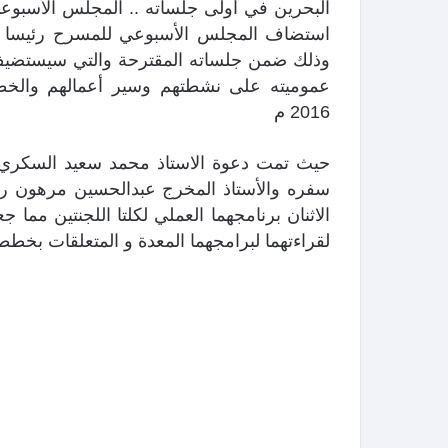
البحرين في أولى جلساته .. المجلس الأسبوع
استضاف المجلس الأسبوعي للمسرح رئيسا الل
وذلك ضمن جلساته المقترحة والتي سيستضيف 
عموميته على نشطتهم وسير أعمالهم والخطط 
2016 م
حيث تمت دعوة الاستاذ محمد سعيد السكري ع
سفره والأستاذ المخرج عبدالحسين مرهون رئ
الاثنان برنامجهما العملي لكلتا اللجنتين مما
لقراءتهما لبرامجهما المعدة و المتعلقات بخططه