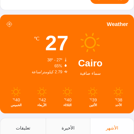
Weather
27
℃
Cairo
38º - 27º
65%
2.79 كيلومتر/ساعة
سماء صافية
40
42
40
39
38
℃
℃
℃
℃
℃
الأحد
الأثنين
الثلاثاء
الأربعاء
الخميس
الأشهر
الأخيرة
تعليقات