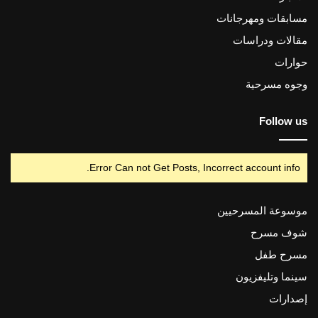
مسابقات ومهرجانات
مقالات ودراسات
حوارات
وجوه مسرحية
Follow us
Error Can not Get Posts, Incorrect account info.
موسوعة المسرحيين
شوف مسرح
مسرح طفل
سينما وتليفزيون
إصدارات