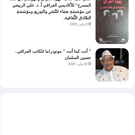
المسرح” للأكاديمي العراقي أ. د. علي الربيعي
عن مؤسَسَةِ صَفاء للنّشرِ والتوزيع ومؤسَسَةِ
الصَّادق الثَّقافية.
9 يناير، 2020
” أنت كما أنت ” مونودراما للكاتب العراقي..
حسين السلمان
20 يناير، 2020