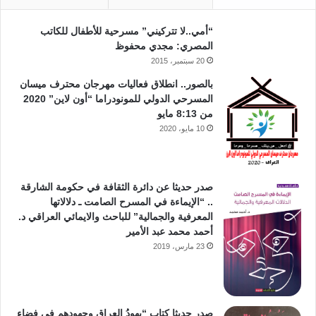
“أمي..لا تتركيني” مسرحية للأطفال للكاتب
المصري: مجدي محفوظ
20 سبتمبر، 2015
بالصور.. انطلاق فعاليات مهرجان محترف ميسان
المسرحي الدولي للمونودراما “أون لاين” 2020
من 8:13 مايو
10 مايو، 2020
صدر حديثا عن دائرة الثقافة في حكومة الشارقة
.. “الإيماءة في المسرح الصامت ـ دلالاتها
المعرفية والجمالية” للباحث والايمائي العراقي د.
أحمد محمد عبد الأمير
23 مارس، 2019
صدر حديثا كتاب “يهودُ العراق وجهودهم في فضاء