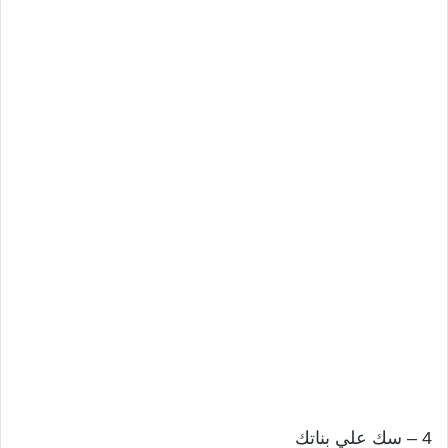
4 – سك علي بناتك