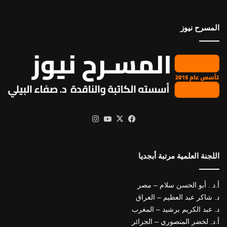
المسرح نيوز
X
فيسبوك
يوتيوب
انستقرام
اللجنة العلمية مرتبة أبجديا
أ.د . أبو الحسن سلام – مصر
د. شاكر عبد العظيم – العراق
د. عبد الكريم برشيد – المغرب
أ.د. لخضر المنصوري – الجزائر