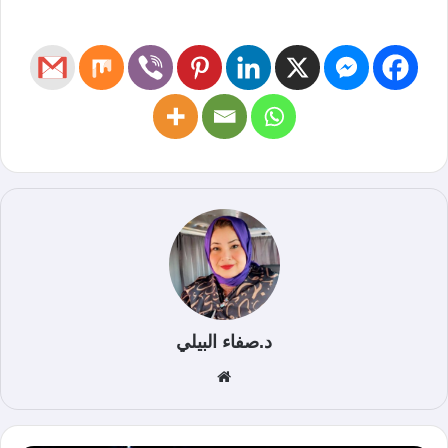
د.صفاء البيلي
موق
ع
الوي