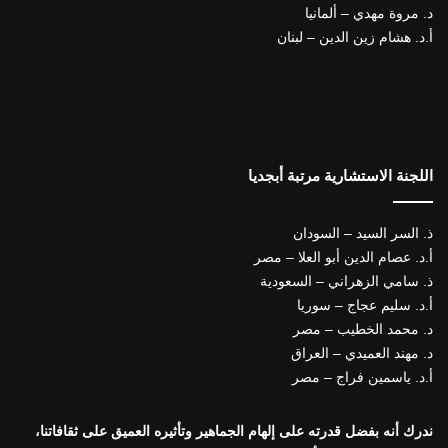
د. مروة مهدي – ألمانيا
أ.د. هشام زين الدين – لبنان
اللجنة الاستشارية مرتبة أبجديا
ذ. السر السيد – السودان
أ.د. عصام الدين أبو العلا – مصر
ذ. سامي الزهراني – السعودية
أ.د. سليم عجاج – سوريا
د. محمد الخطيب – مصر
د. مهند العميدي – العراق
أ.د. ياسمين فراج – مصر
ندرك أنه بفضل قدرته على إلهام الجماهير وتأثيره العميق على ثقافاتنا،