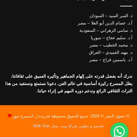
ذ. السر السيد – السودان
أ.د. عصام الدين أبو العلا – مصر
ذ. سامي الزهراني – السعودية
أ.د. سليم عجاج – سوريا
د. محمد الخطيب – مصر
د. مهند العميدي – العراق
أ.د. ياسمين فراج – مصر
ندرك أنه بفضل قدرته على إلهام الجماهير وتأثيره العميق على ثقافاتنا،
يظل المسرح ركيزة أساسية في عالم الفن. دعونا نستمتع ونستفيد من هذا
التراث الثقافي الرائع وندعم دوره المهم في إثراء حياتنا.
© حقوق النشر © 2024، جميع الحقوق محفوظة لجريدة ل المسرح نيوز
تصميم و تطوير شركة ويب ستار Web Star