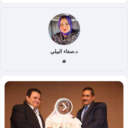
د.صفاء البيلي
موق
ع
الوي
ب