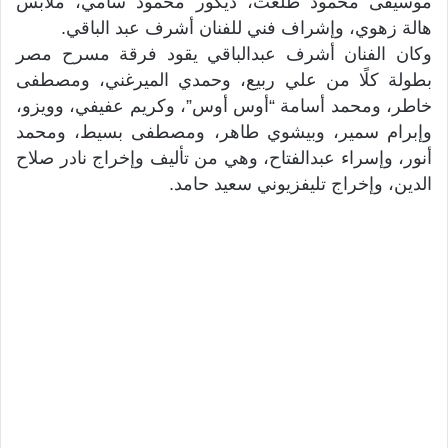
موسيقى محمود طلعت، ديكور محمود سامي، ملابس
هالة زهوي، وإشراف فني للفنان أشرف عبد الباقي.
وكان الفنان أشرف عبدالباقي يقود فرقة مسرح مصر
بطولة كلًا من علي ربيع، وحمدي الميرغني، ومصطفى
خاطر، ومحمد أسامة “أوس أوس”، وكريم عفيفي، وويزو،
وإبرام سمير، وبيشوي طاهر، ومصطفى بسيط، ومحمد
أنور، وإسراء عبدالفتاح، وهي من تأليف وإخراج نادر صلاح
الدين، وإخراج تليفزيوني سعيد حامد.