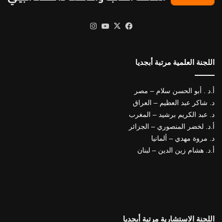
X
فيسبوك
يوتيوب
انستقرام
اللجنة العلمية مرتبة أبجديا
أ.د . أبو الحسن سلام – مصر
د. شاكر عبد العظيم – العراق
د. عبد الكريم برشيد – المغرب
أ.د. لخضر المنصوري – الجزائر
د. مروة مهدي – ألمانيا
أ.د. هشام زين الدين – لبنان
اللجنة الاستشارية مرتبة أبجديا