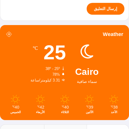
Weather
25
℃
Cairo
38º - 25º
78%
3.31 كيلومتر/ساعة
سماء صافية
40
42
40
39
38
℃
℃
℃
℃
℃
الأحد
الأثنين
الثلاثاء
الأربعاء
الخميس