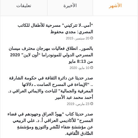
الأشهر
الأخيرة
تعليقات
“أمي..لا تتركيني” مسرحية للأطفال للكاتب
المصري: مجدي محفوظ
20 سبتمبر، 2015
بالصور.. انطلاق فعاليات مهرجان محترف ميسان
المسرحي الدولي للمونودراما “أون لاين” 2020
من 8:13 مايو
10 مايو، 2020
صدر حديثا عن دائرة الثقافة في حكومة الشارقة
.. “الإيماءة في المسرح الصامت ـ دلالاتها
المعرفية والجمالية” للباحث والايمائي العراقي د.
أحمد محمد عبد الأمير
23 مارس، 2019
صدر حديثا كتاب “يهودُ العراق وجهودهم في فضاء
المسرح” للأكاديمي العراقي أ. د. علي الربيعي
عن مؤسَسَةِ صَفاء للنّشرِ والتوزيع ومؤسَسَةِ
الصَّادق الثَّقافية.