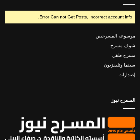
Error Can not Get Posts, Incorrect account info.
موسوعة المسرحيين
شوف مسرح
مسرح طفل
سينما وتليفزيون
إصدارات
المسرح نيوز