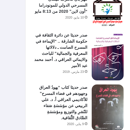
المسرحي الدولي للمونودراما
“أون لاين” 2020 من 8:13 مايو
10 مايو، 2020
صدر حديثا عن دائرة الثقافة في
حكومة الشارقة .. “الإيماءة في
المسرح الصامت ـ دلالاتها
المعرفية والجمالية” للباحث
والايمائي العراقي د. أحمد محمد
عبد الأمير
23 مارس، 2019
صدر حديثا كتاب “يهودُ العراق
وجهودهم في فضاء المسرح”
للأكاديمي العراقي أ. د. علي
الربيعي عن مؤسَسَةِ صَفاء
للنّشرِ والتوزيع ومؤسَسَةِ
الصَّادق الثَّقافية.
9 يناير، 2020