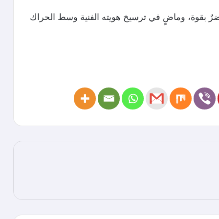
اضرٌ بقوة، وماضٍ في ترسيخ هويته الفنية وسط الحراك