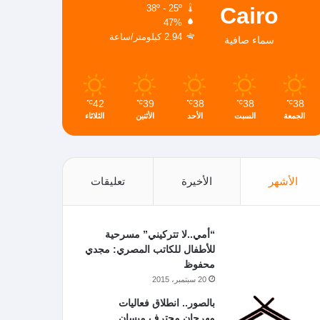
Cairo
38º - 25º
47%
2.94 كيلومتر/ساعة
سماء صافية
42
39
38
38
38
℃
℃
℃
℃
℃
الجمعة
السبت
الأحد
الأثنين
الثلاثاء
الأشهر
الأخيرة
تعليقات
“أمي..لا تتركيني” مسرحية
للأطفال للكاتب المصري: مجدي
محفوظ
20 سبتمبر، 2015
بالصور.. انطلاق فعاليات
مهرجان محترف ميسان