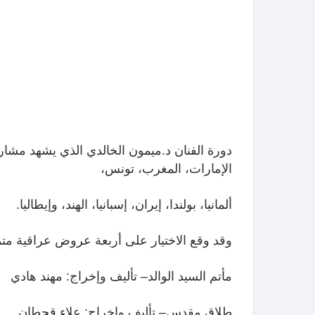
دورة الفنان د.ميمون الخالدي الذي يشهد مشار
الإمارات، المغرب، تونس،
ألمانيا، بولندا، إيران، إسبانيا، الهند، وإيطاليا.
وقد وقع الاختيار على أربعة عروض عراقية م
مأتم السيد الوالد– تأليف وإخراج: مهند هادي
طلاق مقدس– تأليف وإخراج: علاء قحطان