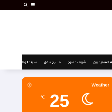
بحث عن
إضافة عمود جانبي
المسرحيين
شوف مسرح
مسرح طفل
سينما وتليفزيون
Weather
25
℃