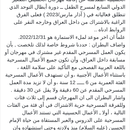
الدولي السابع لمسرح الطفل ــ دورة أبطال التوحد الذي
تنطلق فعالياته في ( آذار مارس/2023 ) فعلى الفرق
الراغبة بالاشتراك من داخل العراق وخارجه النقر على
الروابط ادناه ..
علماً ان اخر موعد لملء الاستمارة هو 2022/12/31.
واضاف البطران : حددنا شروط خاصة لذلك تلخصت , بأن
يكون العمل المسرحي المقدم غير مشترك في مهرجان أو
مسابقة داخل العراق، وأن تكون جميع الأعمال المسرحية
باللغة العربية الفصحى مع التأكيد على سلامة اللغة ،
باستثناء الأعمال الأجنبية ،و أن تستهدف الأعمال المسرحية
الفئة العمرية من 6 ـــــ 12 سنة ،و أن لا تزيد مدة العمل
المسرحي المقدم عن 60 دقيقة ولا يقل عن 30 دقيقة .
واشار البطران الى ان المهرجان قسم إلى ثلاث فئات
وللفرقة المسرحية حرية الاشتراك في أي فئة من الفئات
التالية ، أولا ـ الأعمال الحسينية التي تستند الأعمال
المسرحية على الدروس والعبر المستقاة من حياة الإمام
الحسين (عليه السلام) منذ ولادته وحتى استشهاده وان