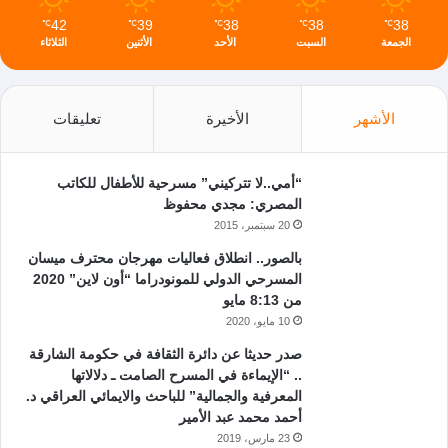
42
39
38
38
38
℃
℃
℃
℃
℃
الجمعة
السبت
الأحد
الأثنين
الثلاثاء
الأشهر
الأخيرة
تعليقات
“أمي..لا تتركيني” مسرحية للأطفال للكاتب
المصري: مجدي محفوظ
20 سبتمبر، 2015
بالصور.. انطلاق فعاليات مهرجان محترف ميسان
المسرحي الدولي للمونودراما “أون لاين” 2020
من 8:13 مايو
10 مايو، 2020
صدر حديثا عن دائرة الثقافة في حكومة الشارقة
.. “الإيماءة في المسرح الصامت ـ دلالاتها
المعرفية والجمالية” للباحث والايمائي العراقي د.
أحمد محمد عبد الأمير
23 مارس، 2019