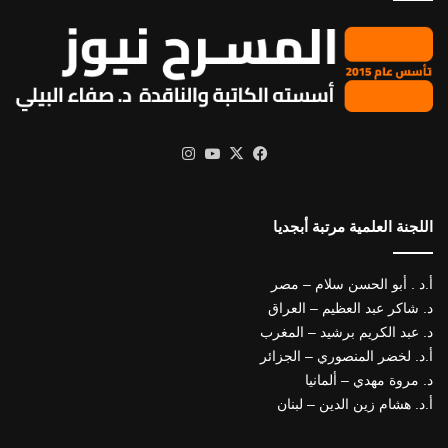
X
فيسبوك
يوتيوب
انستقرام
اللجنة العلمية مرتبة أبجديا
أ.د . أبو الحسن سلام – مصر
د. شاكر عبد العظيم – العراق
د. عبد الكريم برشيد – المغرب
أ.د. لخضر المنصوري – الجزائر
د. مروة مهدي – ألمانيا
أ.د. هشام زين الدين – لبنان