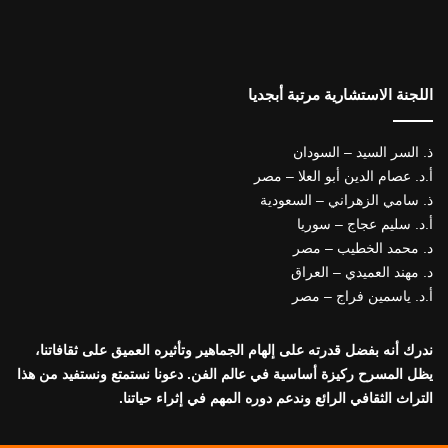
اللجنة الاستشارية مرتبة أبجديا
ذ. السر السيد – السودان
أ.د. عصام الدين أبو العلا – مصر
ذ. سامي الزهراني – السعودية
أ.د. سليم عجاج – سوريا
د. محمد الخطيب – مصر
د. مهند العميدي – العراق
أ.د. ياسمين فراج – مصر
ندرك أنه بفضل قدرته على إلهام الجماهير وتأثيره العميق على ثقافاتنا،
يظل المسرح ركيزة أساسية في عالم الفن. دعونا نستمتع ونستفيد من هذا
التراث الثقافي الرائع وندعم دوره المهم في إثراء حياتنا.