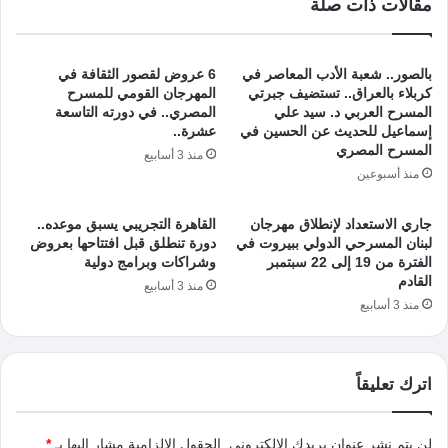
مقالات ذات صلة
بالصور.. شعبة الأدب المعاصر في
6 عروض لقصور الثقافة في
كربلاء بالعراق.. تستضيف جبرتي
المهرجان القومي للمسرح
المسرح العربي د. سيد علي
المصري.. في دورته التاسعة
إسماعيل للحديث عن الحسين في
عشرة..
المسرح المصري
منذ 3 أسابيع
منذ أسبوعين
جاري الاستعداد لإنطلاق مهرجان
القاهرة التجريبي يسبق موعده..
لبنان المسرحي الدولي ببيروت في
دورة تنطلق قبل افتتاحها بعروض
الفترة من 19 إلى 22 سبتمبر
وشراكات وبرامج دولية
القادم
منذ 3 أسابيع
منذ 3 أسابيع
اترك تعليقاً
لن يتم نشر عنوان بريدك الإلكتروني.
الحقول الإلزامية مشار إليها بـ
*