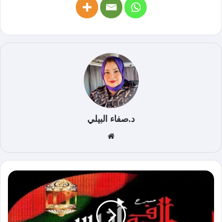
د.صفاء البيلي
موق
ع
الوي
ب