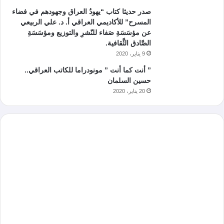
صدر حديثا كتاب “يهودُ العراق وجهودهم في فضاء
المسرح” للأكاديمي العراقي أ. د. علي الربيعي
عن مؤسَسَةِ صَفاء للنّشرِ والتوزيع ومؤسَسَةِ
الصَّادق الثَّقافية.
9 يناير، 2020
” أنت كما أنت ” مونودراما للكاتب العراقي..
حسين السلمان
20 يناير، 2020