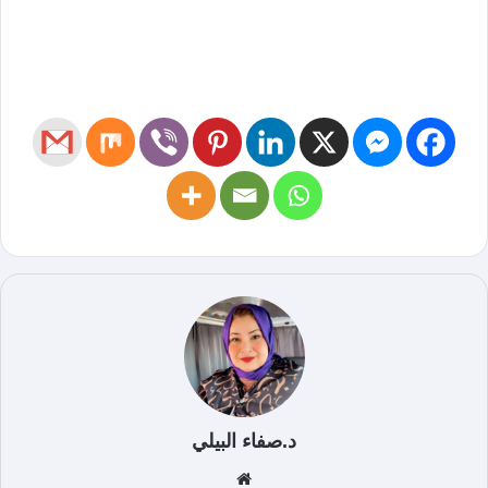
د.صفاء البيلي
موق