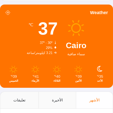
Weather
37
℃
Cairo
37º - 30º
29%
3.21 كيلومتر/ساعة
سماء صافية
39
41
40
39
35
℃
℃
℃
℃
℃
الأحد
الأثنين
الثلاثاء
الأربعاء
الخميس
الأشهر
الأخيرة
تعليقات