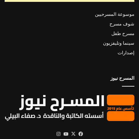
موسوعة المسرحيين
شوف مسرح
مسرح طفل
سينما وتليفزيون
إصدارات
المسرح نيوز
X
فيسبوك
يوتيوب
انستقرام