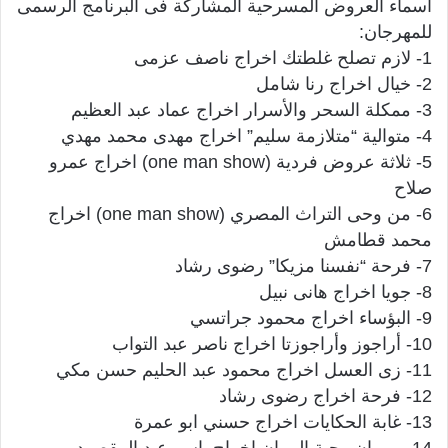
أسماء العروض المسرحية المشاركة فى البرنامج الرسمى
للمهرجان:
1- لازم تصلح غلطتك اخراج ناصف عزمى
2- خيال اخراج رنا شامل
3- ممكلة السحر والأسرار اخراج عماد عبد العظيم
4- متوالية “متلازمة سليم” اخراج مهدى محمد مهدي
5- ثلاثة عروض فردية (one man show) اخراج عمرو
صلاح
6- من وحى التراث المصري (one man show) اخراج
محمد قطامش
7- فرحة “نفسنا مزيكا” رضوى رشاد
8- جويا اخراج هانى نبيل
9- البؤساء اخراج محمود جراتسي
10- أراجوز وأراجوزتا اخراج ناصر عبد التواب
11- زى العسل اخراج محمود عبد الحليم حسن مكي
12- فرحة اخراج رضوى رشاد
13- غابة الحكايات اخراج حسني ابو عمرة
14- مروان وحبة الرمان اخراج ياسر عبد المقصود