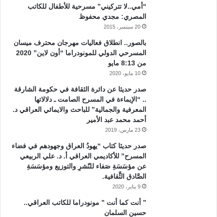
“أمي..لا تتركيني” مسرحية للأطفال للكاتب
المصري: مجدي محفوظ
20 سبتمبر، 2015
بالصور.. انطلاق فعاليات مهرجان محترف ميسان
المسرحي الدولي للمونودراما “أون لاين” 2020
من 8:13 مايو
10 مايو، 2020
صدر حديثا عن دائرة الثقافة في حكومة الشارقة
.. “الإيماءة في المسرح الصامت ـ دلالاتها
المعرفية والجمالية” للباحث والايمائي العراقي د.
أحمد محمد عبد الأمير
23 مارس، 2019
صدر حديثا كتاب “يهودُ العراق وجهودهم في فضاء
المسرح” للأكاديمي العراقي أ. د. علي الربيعي
عن مؤسَسَةِ صَفاء للنّشرِ والتوزيع ومؤسَسَةِ
الصَّادق الثَّقافية.
9 يناير، 2020
” أنت كما أنت ” مونودراما للكاتب العراقي..
حسين السلمان