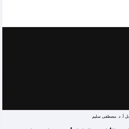
راحل أ. د. مصطفى سليم