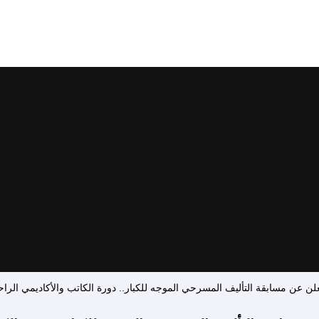
علن عن مسابقة التأليف المسرحي الموجه للكبار.. دورة الكاتب والأكاديمي ال