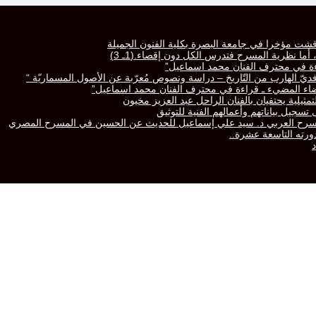
قشت مؤخرا في جامعة البصرة بكلية الفنون الجميلة
ا نظرية المسرح فتدرس الكل دون إقصاء.(1ـ 3)
راءة في محترف الفنان محمد اسماعيل”
رّافديّ الهارب من التّاريخ – دراسة ونصوص مُعرّبة عن الأصول المسماريّة “
لفضاء المضيء ـ قراءة في محترف الفنان محمد اسماعيل”
تمثيلية يحتفيان بالفنان الراحل عبد العزيز مخيون
سجيل بياناتهم وأعمالهم الفنية للتوثيق
المسرح العربي د. سيد علي إسماعيل للحديث عن الحسين في المسرح المصري