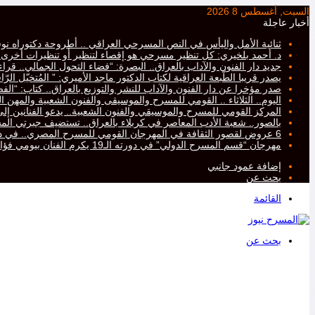
السبت, أغسطس 8 2026
أخبار عاجلة
ثنائية الأمل واليأس في النص المسرحي العراقي .. أطروحة دكتوراه نو
د. أحمد بلخيري: كل تنظير مسرحي هو إقصاء لتنظير أو تنظيرات أخرى، أم
جديد دار الفنون والآداب بالعراق.. البصرة: “فضاء التحول الجمالي.. ق
يصدر قريبا الطّبعة العراقية لكتاب الدكتور ماجد الأميري: ” المُتخيّل ال
صدر مؤخرا عن دار الفنون والآداب للنشر والتوزيع بالعراق.. كتاب: “ا
اليوم.. الثلاثاء .. القومي للمسرح والموسيقى والفنون الشعبية والمهن ال
المركز القومي للمسرح والموسيقي والفنون الشعبية.. يدعو الفنانين إلى ت
بالصور.. شعبة الأدب المعاصر في كربلاء بالعراق.. تستضيف جبرتي 
6 عروض لقصور الثقافة في المهرجان القومي للمسرح المصري.. في دورته التاسعة عشرة..
مهرجان “قسم المسرح الدولي” في دورته الـ19 يكرم الفنان بيومي فؤاد
إضافة عمود جانبي
بحث عن
القائمة
بحث عن