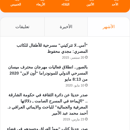
الأحد
الأثنين
الثلاثاء
الأربعاء
الخميس
الأشهر
الأخيرة
تعليقات
“أمي..لا تتركيني” مسرحية للأطفال للكاتب
المصري: مجدي محفوظ
20 سبتمبر، 2015
بالصور.. انطلاق فعاليات مهرجان محترف ميسان
المسرحي الدولي للمونودراما “أون لاين” 2020
من 8:13 مايو
10 مايو، 2020
صدر حديثا عن دائرة الثقافة في حكومة الشارقة
.. “الإيماءة في المسرح الصامت ـ دلالاتها
المعرفية والجمالية” للباحث والايمائي العراقي د.
أحمد محمد عبد الأمير
23 مارس، 2019
صدر حديثا كتاب “يهودُ العراق وجهودهم في فضاء