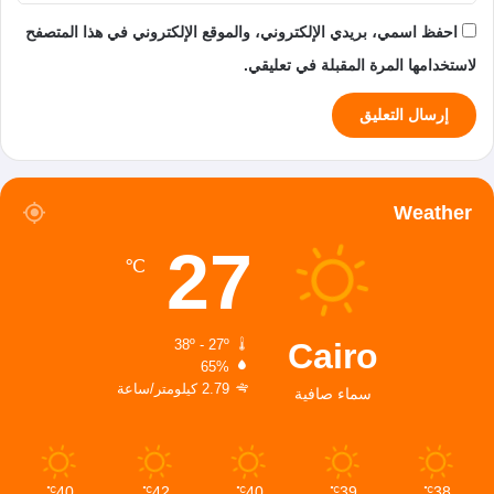
احفظ اسمي، بريدي الإلكتروني، والموقع الإلكتروني في هذا المتصفح
لاستخدامها المرة المقبلة في تعليقي.
Weather
27
℃
Cairo
38º - 27º
65%
2.79 كيلومتر/ساعة
سماء صافية
40
42
40
39
38
℃
℃
℃
℃
℃