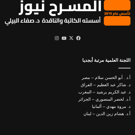
X
فيسبوك
يوتيوب
انستقرام
اللجنة العلمية مرتبة أبجديا
أ.د . أبو الحسن سلام – مصر
د. شاكر عبد العظيم – العراق
د. عبد الكريم برشيد – المغرب
أ.د. لخضر المنصوري – الجزائر
د. مروة مهدي – ألمانيا
أ.د. هشام زين الدين – لبنان