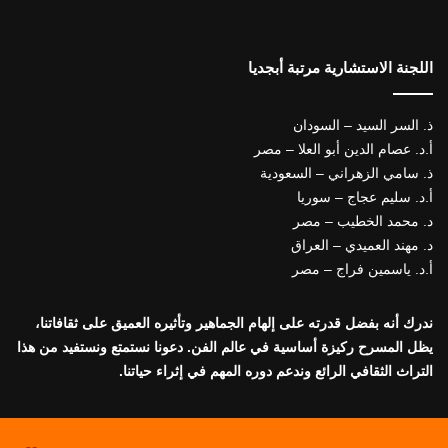
اللجنة الاستشارية مرتبة أبجديا
ذ. السر السيد – السودان
أ.د. عصام الدين أبو العلا – مصر
ذ. سامي الزهراني – السعودية
أ.د. سليم عجاج – سوريا
د. محمد الخطيب – مصر
د. مهند العميدي – العراق
أ.د. ياسمين فراج – مصر
ندرك أنه بفضل قدرته على إلهام الجماهير وتأثيره العميق على ثقافاتنا،
يظل المسرح ركيزة أساسية في عالم الفن. دعونا نستمتع ونستفيد من هذا
التراث الثقافي الرائع وندعم دوره المهم في إثراء حياتنا.