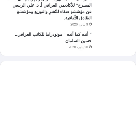
المسرح” للأكاديمي العراقي أ. د. علي الربيعي
عن مؤسَسَةِ صَفاء للنّشرِ والتوزيع ومؤسَسَةِ
الصَّادق الثَّقافية.
9 يناير، 2020
” أنت كما أنت ” مونودراما للكاتب العراقي..
حسين السلمان
20 يناير، 2020