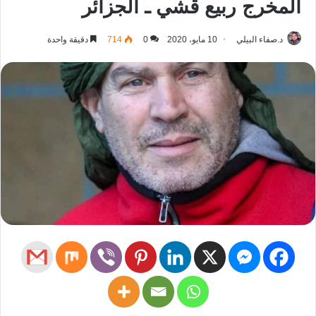
المخرج ربيع قشي ـ الجزائر
د.صفاء البيلي
10 مايو، 2020
0
714
دقيقة واحدة