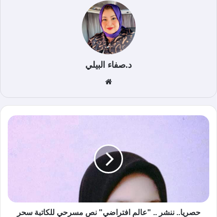
د.صفاء البيلي
موق
ع
الوي
ب
حصريا.. ننشر .. "عالم افتراضي" نص مسرحي للكاتبة سحر