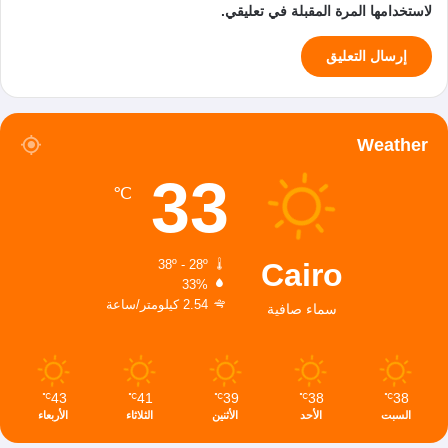
لاستخدامها المرة المقبلة في تعليقي.
Weather
33
℃
Cairo
38º - 28º
33%
2.54 كيلومتر/ساعة
سماء صافية
43
41
39
38
38
℃
℃
℃
℃
℃
السبت
الأحد
الأثنين
الثلاثاء
الأربعاء