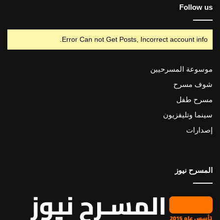
Follow us
Error Can not Get Posts, Incorrect account info.
موسوعة المسرحيين
شوف مسرح
مسرح طفل
سينما وتليفزيون
إصدارات
المسرح نيوز