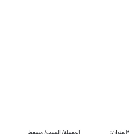
*
العنوان
:
المعبيلة/ السيب/ مسقط