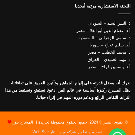
اللجنة الاستشارية مرتبة أبجديا
ذ. السر السيد – السودان
أ.د. عصام الدين أبو العلا – مصر
ذ. سامي الزهراني – السعودية
أ.د. سليم عجاج – سوريا
د. محمد الخطيب – مصر
د. مهند العميدي – العراق
أ.د. ياسمين فراج – مصر
ندرك أنه بفضل قدرته على إلهام الجماهير وتأثيره العميق على ثقافاتنا،
يظل المسرح ركيزة أساسية في عالم الفن. دعونا نستمتع ونستفيد من هذا
التراث الثقافي الرائع وندعم دوره المهم في إثراء حياتنا.
© حقوق النشر © 2024، جميع الحقوق محفوظة لجريدة ل المسرح نيوز
تصميم و تطوير شركة ويب ستار Web Star