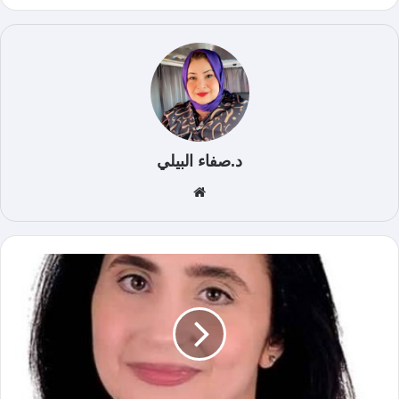
د.صفاء البيلي
موق
ع
الوي
ب