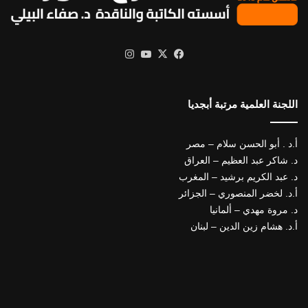
X
فيسبوك
يوتيوب
انستقرام
اللجنة العلمية مرتبة أبجديا
أ.د . أبو الحسن سلام – مصر
د. شاكر عبد العظيم – العراق
د. عبد الكريم برشيد – المغرب
أ.د. لخضر المنصوري – الجزائر
د. مروة مهدي – ألمانيا
أ.د. هشام زين الدين – لبنان