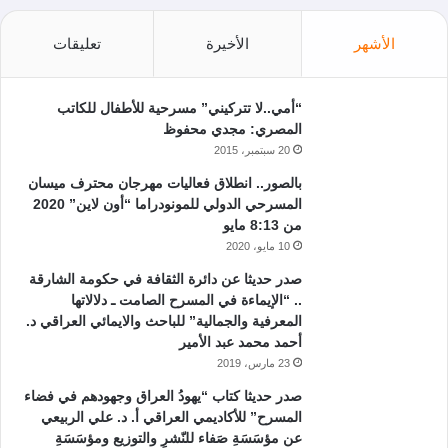
الأشهر
الأخيرة
تعليقات
“أمي..لا تتركيني” مسرحية للأطفال للكاتب
المصري: مجدي محفوظ
20 سبتمبر، 2015
بالصور.. انطلاق فعاليات مهرجان محترف ميسان
المسرحي الدولي للمونودراما “أون لاين” 2020
من 8:13 مايو
10 مايو، 2020
صدر حديثا عن دائرة الثقافة في حكومة الشارقة
.. “الإيماءة في المسرح الصامت ـ دلالاتها
المعرفية والجمالية” للباحث والايمائي العراقي د.
أحمد محمد عبد الأمير
23 مارس، 2019
صدر حديثا كتاب “يهودُ العراق وجهودهم في فضاء
المسرح” للأكاديمي العراقي أ. د. علي الربيعي
عن مؤسَسَةِ صَفاء للنّشرِ والتوزيع ومؤسَسَةِ