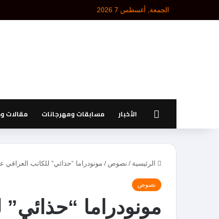
الجمعة, أغسطس 7 2026
الرئيسية
الأخبار
مسابقات ومهرجانات
مقالات و
الرئيسية
/
نصوص
/
مونودراما “حذائي” للكاتب العراقي عل
نصوص
مونودراما “حذائي” 