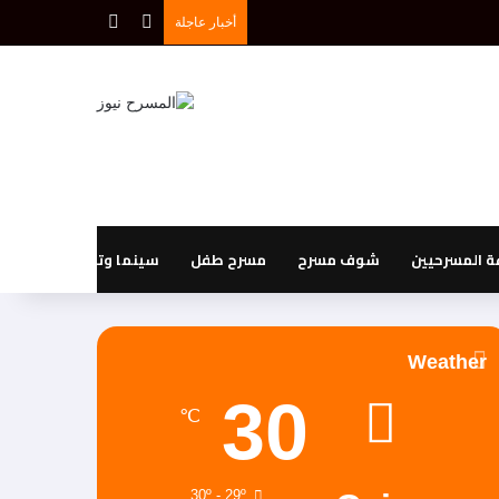
بحث عن
إضافة عمود جانبي
أخبار عاجلة
 المسرحيين
شوف مسرح
مسرح طفل
سينما وتليفزيون
Weather
30
℃
30º - 29º