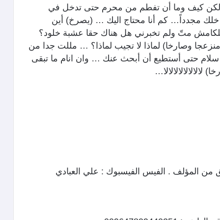
 لكن كيف وما أن تفطم من محرم حتى تدخل في
 مجدداً… كم أنا محتاج اليك … (يصرخ) أين
كلكامش متّ ولم تخبرني هل هناك حقا عشبة خلود؟
زعجا وصارخا) لماذا لا تجيب لماذا؟ … مللت جدا من
لام حتى أستطيع أن أبحث عنك … وان انام ما تبقى
لالالالالالالالا…
 من المؤلف . الفيس الفيسبوك :
علي العبادي