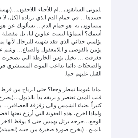
للموتى السابقون…ام للأحياء اللاحقون…(بهستر
جسدها… في حمام الدم الذي يرتاده الكل، لا 
متساوون به هو حمام الدم… يسألونك عن هويت
أسمك؟ أسماؤنا ليست عناوين لنا، بل مقصلة لأحل
يؤلمني حذائي الذي فقد شهيته للترحال لأنها ي
يؤمن بالفوضى و اللامعقول والضياع… وشم ع
فغرقت … تخيل بؤس الخارطة التي تصحرت بها
والضحكات دائما تداعب الموت المستشري في
القتل عليهم جنيا.
لماذا غيومنا تمطر وجعا؟ حتى الرياح من فرط 
قلب المدن تعتصر و بريقه بدأ بالذبول…(يصرخ
كثيراً لضياء الشمس والى زقزقة العصافير… م
ولماذا اخرج، هذه العفونة التي أرزخ تحتها ا
الوجع…جرحه يرتل بهمس حتى لا يوقظ الاخر
بالملح . (يخرج صورة صغيرة من جيبه (لحبيبته)