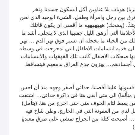
يا) هويات بلا عناوين أكل السكون جسدنا ونخر
فرق بين رجل وامرأة وطفل، الشيء الوحيد الذي نحن
كَ. (يضحك) هههههههه ما أقسى ان يكون قاتلك
امنا التي أرهق الليل جفنيها الذي لا ينجلي. أشد ما
ملك من الحياء ما يخجله ان تسير فوق نهر الدم … نهر
لى خديه ابتسامات الاطفال التي تدحرجت في وسطه
 ضحكات الاطفال كانت تلك القهقهات والابتسامات
 أجسادهم… يهزون جذع العراق بدمعهم فيتساقط
قسوتها علينا أقصتنا. حذائي أصفر وجهه منذ أن احس
 متألما) الى متى أبقى هنا في ذاكرة حذائي… اشتقت
ن يميط لثام الخوف مني حتى اخرج من هنا. (بتأمل)
فضل لدي من العفونة التي في الخارج. وطن شاخ فيه
 … أصبحت كتلة من الجراح تمشي على طرق معبدةٍ
)