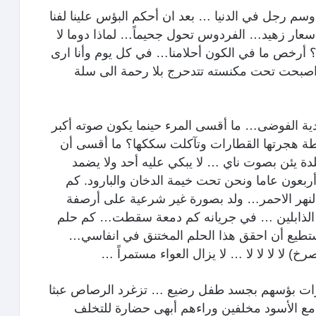
اوسم رجل في الدنيا … بعد ان أحكم البؤس علينا لفنا
بأسعار زهيد… الفردوس تحول جحيماً… لماذا دوما لا
ة؟ أرخص ما في الكون أحلامنا… في كل يوم وأنا ارى
 اصبحت تحت مكنسته تتدحرج بلا رحمة الى سلة
دية الفوضى… ما أقسى المرء حينما يكون صوته أكبر
ة هجرتها القطارات وتآكلت سككها؟ ما أقسى أن
ة يئن بصوت ناي … لا يبكي عليه أحد ولا يضمد
عون عاما ونحن تحت خيمة الدخان والبارود. كم
النهر الاحمر… ولد بصورة غير شرعية على أرصفة
ن الذابلين … في جريانه كم دمعة سقطت… كم حلم
تطيع أن احقق هذا الحلم المختنق في انفاسي…
) لا لا لا لا … لا يزال العواء مستمراً …
رات بؤسهم بجسد طفل رضيع … تزغرد الرصاص عبثا
 مع الأسود مخلفين وراءهم أبهى حضارة للتخلف