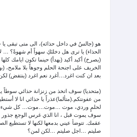
هو (جالسٌ في داخل حذائه)، الى متى تبقى يا حذ
الحذاء) يا ترى هل دخلتَكِ سهواً أم شهوةً؟ 
(يصرخ) أكيد أكيد (يهدأ) حينما تكون ايامك كله
الخريف على اجنحة الحلم وجوهاً بلا ملامح، (ب
بعد ان كنت اغرد…أغرد نعم اغرد (ينتفض) لكن
(متحديا) سوف اتخذ من زنزانة حذائي سوطاً يجل
من عفونتكم.(متألما)عذراً يا حذائي انا لا أ
لحلمٍ وردي، موت …موت…موت… كل شيء خارج 
سوف يموت قبل ، انا الذي غرس الوجع جذور ن
عقمك. تتوضأ عيني بدمعها لكنها لا تستطيع ا
صليتم …اجل صليتم …لكن لمن؟