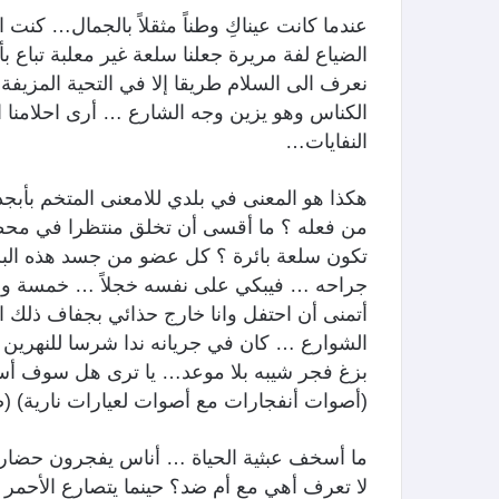
عندما كانت عيناكِ وطناً مثقلاً بالجمال… كنت 
الضياع لفة مريرة جعلنا سلعة غير معلبة تباع 
نعرف الى السلام طريقا إلا في التحية المزيف
الكناس وهو يزين وجه الشارع … أرى احلامنا
النفايات…
هكذا هو المعنى في بلدي للامعنى المتخم بأبج
من فعله ؟ ما أقسى أن تخلق منتظرا في محط
تكون سلعة بائرة ؟ كل عضو من جسد هذه البلد
جراحه … فيبكي على نفسه خجلاً … خمسة وأرب
أتمنى أن احتفل وانا خارج حذائي بجفاف ذلك 
الشوارع … كان في جريانه ندا شرسا للنهري
بزغ فجر شيبه بلا موعد… يا ترى هل سوف أس
(أصوات أنفجارات مع أصوات لعيارات نارية) (صرخ
ما أسخف عبثية الحياة … أناس يفجرون حضا
لا تعرف أهي مع أم ضد؟ حينما يتصارع الأحمر