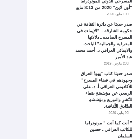
المسرحي الدولي للمونودراما
“أون لاين” 2020 من 8:13 مايو
10 مايو، 2020
صدر حديثا عن دائرة الثقافة في
حكومة الشارقة .. “الإيماءة في
المسرح الصامت ـ دلالاتها
المعرفية والجمالية” للباحث
والايمائي العراقي د. أحمد محمد
عبد الأمير
23 مارس، 2019
صدر حديثا كتاب “يهودُ العراق
وجهودهم في فضاء المسرح”
للأكاديمي العراقي أ. د. علي
الربيعي عن مؤسَسَةِ صَفاء
للنّشرِ والتوزيع ومؤسَسَةِ
الصَّادق الثَّقافية.
9 يناير، 2020
” أنت كما أنت ” مونودراما
للكاتب العراقي.. حسين
السلمان