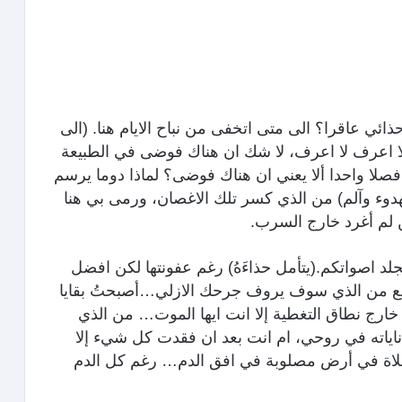
ائي عاقرا؟ الى متى اتخفى من نباح الايام هنا. (الى
… لا اعرف لا اعرف، لا شك ان هناك فوضى في الطبيعة
ا فصلا واحدا ألا يعني ان هناك فوضى؟ لماذا دوما يرسم
هدوء وآلم) من الذي كسر تلك الاغصان، ورمى بي هنا
 لم أغرد خارج السرب.
د اصواتكم.(يتأمل حذاءَهُ) رغم عفونتها لكن افضل
ستطيع من الذي سوف يروف جرحك الازلي…أصبحتُ بقايا
نطاق التغطية إلا انت ايها الموت… من الذي
اياته في روحي، ام انت بعد ان فقدت كل شيء إلا
لصلاة في أرض مصلوبة في افق الدم… رغم كل الدم