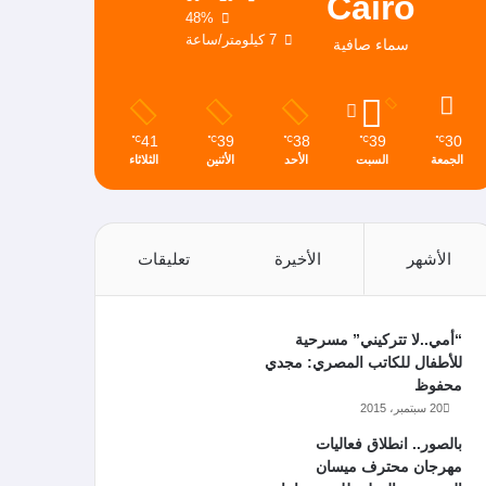
Cairo
48%
7 كيلومتر/ساعة
سماء صافية
41
39
38
39
30
℃
℃
℃
℃
℃
الجمعة
السبت
الأحد
الأثنين
الثلاثاء
الأشهر
الأخيرة
تعليقات
“أمي..لا تتركيني” مسرحية
للأطفال للكاتب المصري: مجدي
محفوظ
20 سبتمبر، 2015
بالصور.. انطلاق فعاليات
مهرجان محترف ميسان