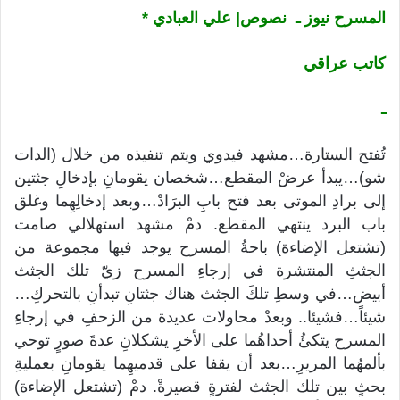
المسرح نيوز ـ نصوص| علي العبادي *
كاتب عراقي
ـ
تُفتح الستارة…مشهد فيدوي ويتم تنفيذه من خلال (الدات
شو)…يبدأ عرضْ المقطع…شخصان يقومانِ بإدخالِ جثتين
إلى برادِ الموتى بعد فتح بابِ البرَادْ…وبعد إدخالِهِما وغلق
باب البرد ينتهي المقطع. دمْ مشهد استهلالي صامت
(تشتعل الإضاءة) باحةُ المسرح يوجد فيها مجموعة من
الجثثِ المنتشرة في إرجاءِ المسرح زيّ تلك الجثث
أبيض…في وسطِ تلكَ الجثث هناك جثتانِ تبدأنِ بالتحركِ…
شيئاً…فشيئا.. وبعدْ محاولات عديدة من الزحفِ في إرجاءِ
المسرح يتكئُ أحداهُما على الأخرِ يشكلانِ عدةَ صورٍ توحي
بألمهُما المريرِ…بعد أن يقفا على قدميهِما يقومانِ بعمليةِ
بحثٍ بين تلك الجثث لفترةٍ قصيرةْ. دمْ (تشتعل الإضاءة)