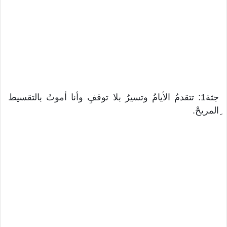
جثة1: تتقدمُ الأيامُ وتسيرُ بلا توقفٍ وأنا أموتُ بالتقسيط
ِالمريحْ.