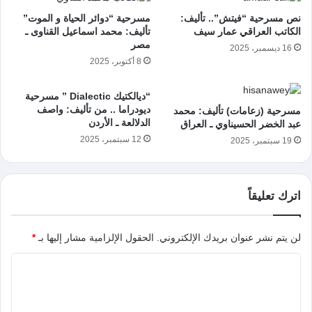
نص مسرحية “فيتش”.. تأليف:
مسرحية “دوائر الحياة و الموت”
الكاتب العراقي عمار سيف
تأليف: محمد اسماعيل القناوى ـ
مصر
16 ديسمبر، 2025
8 أكتوبر، 2025
“ديالكتيك Dialectic ” مسرحية
ديودراما .. من تأليف: واصف
مسرحية (زعامات) تأليف: محمد
الدلالعة ـ الأردن
عبد الخضر الحسيناوي ـ العراق
12 سبتمبر، 2025
19 سبتمبر، 2025
اترك تعليقاً
لن يتم نشر عنوان بريدك الإلكتروني.
الحقول الإلزامية مشار إليها بـ
*
ا
ل
ت