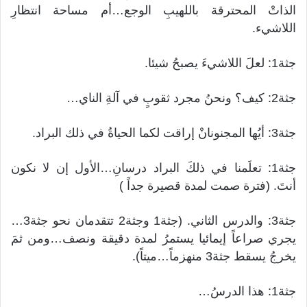
الذاتْ المحترقة باللهيبِ الوجع…أم مساحة انتظارِ
اللاشيء.
جثة1: لعلَ اللاشيءَ يصبحُ شيئا.
جثة2: كيف؟ ونحنُ مجرد ثقوبٍ في آلةِ الناي…
جثة3: أيُها المجنونانْ إراقت لكما الحياةُ في ذلك البراد.
جثة1: تعلَمنا في ذلكَ البراد درسانِ…الأول إن لا نكون
أنتَ. (فترة صمت لمدة قصيرة جداً )
جثة3: والدرس الثاني. (جثة1 وجثة2 تتقدمان نحو جثة3…
يجري صراعاً إيمائيا يستمرُ لمدة دقيقة ونصف…ومن ثمَ
يخرجُ يسقط جثة3 منهزماً…ميتاً).
جثة1: هذا الدرسُ…