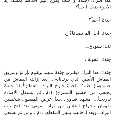
هذا البراد. (جثة1 و جثة2 بفرح كبير احدهما يمسك يد
الأخر) جثة1: أ حقاً؟
جثة2:أ حقاً؟
جثة3: اجل الم تصدقا؟ ج
ثة1: سنودع…
جثة2: عفونةَ…
جثة1: هذا البراد. (يقترب جثة3 منهما ويقوم بإزالةِ وتمزيق
القماشِ الأبيضِ الذي يرتديانه… بعد إزالتهِ القماش من
جسدهما) جثة1: الحياةُ خارج البراد…بانتظارَكُما.( جثة3
يختفي من خشبةِ المسرح) (دمْ…ثم تشتعل الإضاءة
تدريجياً… مشهد فيدوي…يبدأ عرض المقطع…شخصين
يقومان بإخراج الجثتين من براد الموتى بعد فتح باب
البراد…وبعد إدخالهما ينتهي المقطع…دمْ…ومن ثم تشتعل