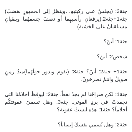
جثة3: (يجلسُ على ركبتيهِ…وينظرُ إلى الجمهورِ بغضبْ)
جثة1+جثة2:(يرفعانِ رأسيهِما أو نصفَ جسمهُما ويبقيانِ
مستلقيانْ على الخشبة)
جثة1: أينْ؟
شخص2: أينْ؟
جثة1+ جثة2: أينْ؟ جثة3: (يقوم ويدور حولَهُما)منذُ زمنٍ
طويلْ وانتمْ تصرخونْ.
جثة1: لكن صراخَنا لم يجدُ نفعاً. جثة2: ليوقظَ أحلامُنا التي
تجمدتْ في بردِ الموتى. جثة3: وهل تسميَ عفونتكُم
أحلاماً؟ جثة1: هذه ليستْ عفونة؟
جثة2: وهل تُسمي نفسكَ إنساناً؟