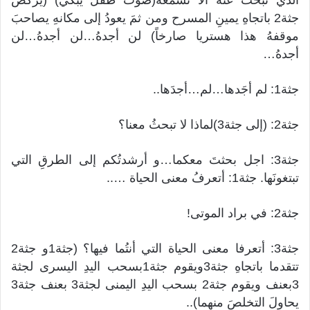
جثة2 باتجاهِ يمينِ المسرح ومن ثمَ يعودُ إلى مكانهِ يصاحبَ
موقفهُ هذا هستريا صارخاً) لن أجدهُ…لن أجدهُ…لن
أجدهُ…
جثة1: لم أجَدها…لم…أجدَها..
جثة2: (إلى جثة3)لماذا لا تبحثُ معنا؟
جثة3: اجل بحثتَ معكما…و أرشدتُكم إلى الطرقِ التي
تبتغونَها. جثة1: أتعرفُ معنى الحياة …..
جثة2: في براد الموتى!
جثة3: أتعرفا معنى الحياة التي أنتُما فيها؟ (جثة1و جثة2
تتقدما باتجاهِ جثة3ويقوم جثة1بسحب اليدِ اليسرى لجثة
3بعنف ويقوم جثة2 بسحب اليدِ اليمنى لجثة3 بعنف جثة3
يحاولَ التخلصَ منهما)..