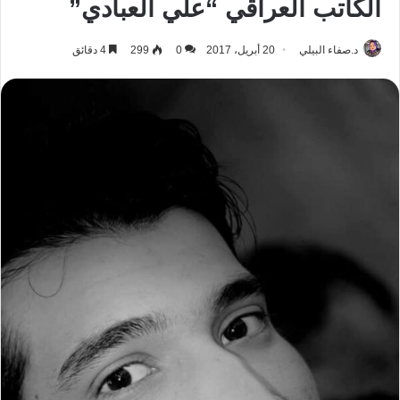
الكاتب العراقي “علي العبادي”
د.صفاء البيلي
20 أبريل، 2017
0
299
4 دقائق