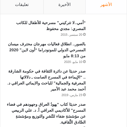
الأشهر
الأخيرة
تعليقات
“أمي..لا تتركيني” مسرحية للأطفال للكاتب
المصري: مجدي محفوظ
20 سبتمبر، 2015
بالصور.. انطلاق فعاليات مهرجان محترف ميسان
المسرحي الدولي للمونودراما “أون لاين” 2020
من 8:13 مايو
10 مايو، 2020
صدر حديثا عن دائرة الثقافة في حكومة الشارقة
.. “الإيماءة في المسرح الصامت ـ دلالاتها
المعرفية والجمالية” للباحث والايمائي العراقي د.
أحمد محمد عبد الأمير
23 مارس، 2019
صدر حديثا كتاب “يهودُ العراق وجهودهم في فضاء
المسرح” للأكاديمي العراقي أ. د. علي الربيعي
عن مؤسَسَةِ صَفاء للنّشرِ والتوزيع ومؤسَسَةِ
الصَّادق الثَّقافية.