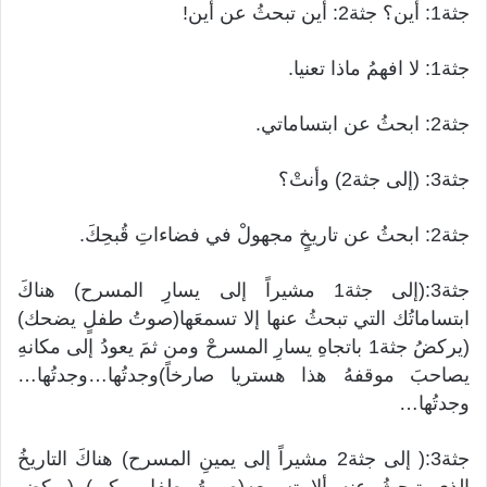
جثة1: أين؟ جثة2: أين تبحثُ عن أين!
جثة1: لا افهمُ ماذا تعنيا.
جثة2: ابحثُ عن ابتساماتي.
جثة3: (إلى جثة2) وأنتْ؟
جثة2: ابحثُ عن تاريخٍ مجهولْ في فضاءاتِ قُبحِكَ.
جثة3:(إلى جثة1 مشيراً إلى يسارِ المسرح) هناكَ
ابتساماتُك التي تبحثُ عنها إلا تسمعَها(صوتُ طفلٍ يضحك)
(يركضُ جثة1 باتجاهِ يسارِ المسرحْ ومن ثمَ يعودُ إلى مكانهِ
يصاحبَ موقفهُ هذا هستريا صارخاً)وجدتُها…وجدتُها…
وجدتُها…
جثة3:( إلى جثة2 مشيراً إلى يمينِ المسرح) هناكَ التاريخُ
الذي تبحثُ عنه ألا تسمعه(صوتُ طفل يبكي) (يركض