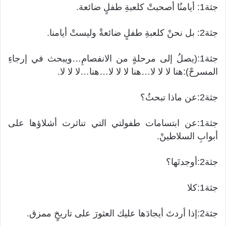
جثة1: أيامنُا أصحبتْ كلعبةِ طفلٍ ضائعة.
جثة2: بل نحنْ كلعبةِ طفلٍ ضائعةْ وليستْ أيامنا.
جثة1:(يصلُ إلى مرحلةٍ من الانفصامِ…ويبحث في إرجاءِ
المسرحْ):هنا لا لا لا…هنا لا لا لا…هنا…لا لا لا.
جثة2:عن ماذا تبحثُ؟
جثة1:عن ابتسامات طفولتي التي تناثرت أشلاؤها على
أبوابِ السلاطينْ.
جثة2:أوجدتَها؟
جثة1:كلا
جثة2:إذا أردتَ أيجادَها عليك العثورَ على تاريخٍ ممزق.