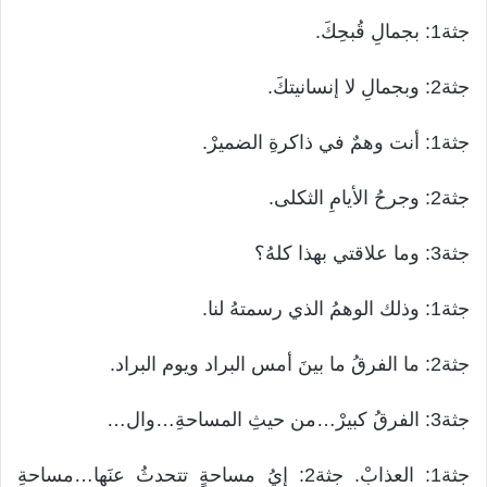
جثة1: بجمالِ قُبحِكَ.
جثة2: وبجمالِ لا إنسانيتكَ.
جثة1: أنت وهمٌ في ذاكرةِ الضميرْ.
جثة2: وجرحُ الأيامِ الثكلى.
جثة3: وما علاقتي بهذا كلهُ؟
جثة1: وذلك الوهمُ الذي رسمتهُ لنا.
جثة2: ما الفرقُ ما بينَ أمس البراد ويوم البراد.
جثة3: الفرقُ كبيرْ…من حيثِ المساحةِ…وال…
جثة1: العذابْ. جثة2: إيُ مساحةٍ تتحدثُ عنَها…مساحةِ