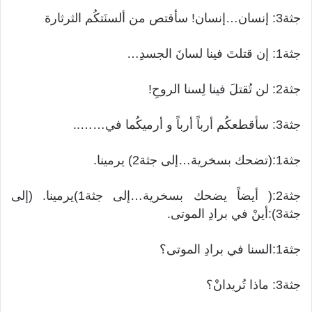
جثة3: إنسان…إنسان! سأقتص من ألسنَتكُم الثرثارة
جثة1: إن قتلتَ فينا لسانَ الجسدِ…
جثة2: لن تُقتلَ فينا لِسنا الروحِ!
جثة3: سأقطعكُم أرباً أرباً و أرميكُما في……..
جثة1:(تضحك بسخرية…إلى جثة2) يرمينا.
جثة2:( أيضاً يضحك بسخرية…إلى جثة1)يرمينا. (إلى
جثة3):أينْ في برادِ الموتى.
جثة1:السنا في برادِ الموتى؟
جثة3: ماذا تُريدانْ؟