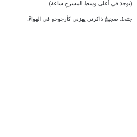
(يوجدَ في أعلى وسطِ المسرحِ ساعة)
جثة1: ضجيجُ ذاكرتي يهزني كأرجوحةٍ في الهواءْ.