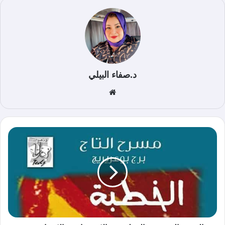
د.صفاء البيلي
موق
ع
الوي
ب