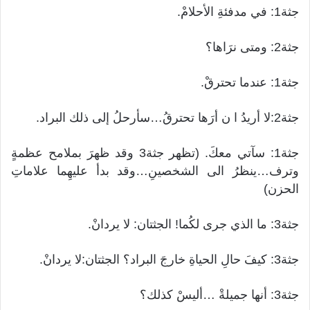
جثة1: في مدفئةِ الأحلامْ.
جثة2: ومتى نرَاها؟
جثة1: عندما تحترقْ.
جثة2:لا أريدُ ا ن أرَها تحترقُ…سأرحلُ إلى ذلك البراد.
جثة1: سآتي معكَ. (تظهر جثة3 وقد ظهرَ بملامح عظمةٍ
وترف…ينظرُ الى الشخصينِ…وقد بدأ عليهِما علاماتِ
الحزن)
جثة3: ما الذي جرى لكُما! الجثتان: لا يردانْ.
جثة3: كيفَ حالِ الحياةِ خارجَ البراد؟ الجثتان:لا يردانْ.
جثة3: أنها جميلةْ …أليسْ كذلك؟