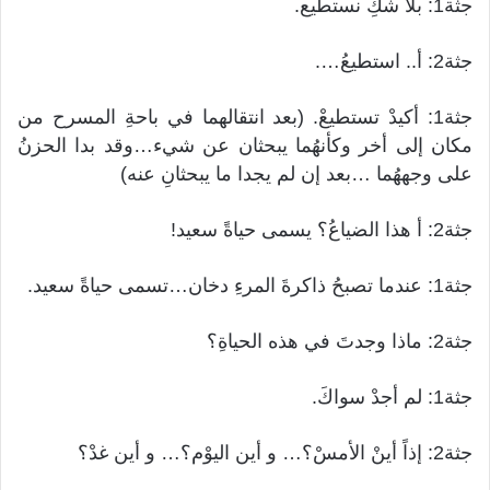
جثة1: بلا شكِ نستطيع.
جثة2: أ.. استطيعُ….
جثة1: أكيدْ تستطيعْ. (بعد انتقالهما في باحةِ المسرح من
مكان إلى أخر وكأنهُما يبحثان عن شيء…وقد بدا الحزنُ
على وجههُما …بعد إن لم يجدا ما يبحثانِ عنه)
جثة2: أ هذا الضياعُ؟ يسمى حياةً سعيد!
جثة1: عندما تصبحُ ذاكرةَ المرءِ دخان…تسمى حياةً سعيد.
جثة2: ماذا وجدتَ في هذه الحياةِ؟
جثة1: لم أجدْ سواكَ.
جثة2: إذاً أينْ الأمسْ؟… و أين اليوْم؟… و أين غدْ؟