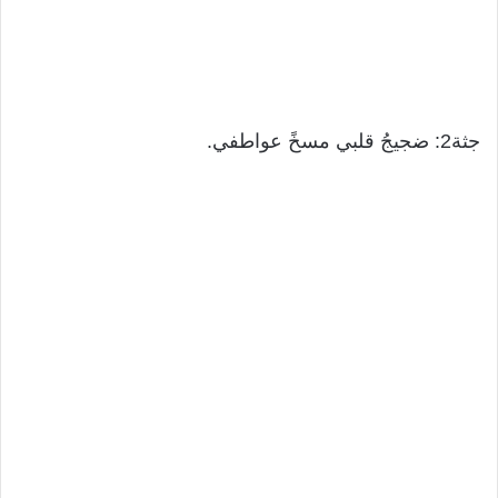
جثة2: ضجيجُ قلبي مسخً عواطفي.