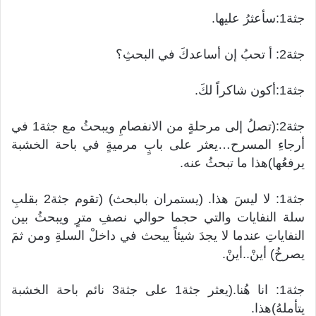
جثة1:سأعثرُ عليها.
جثة2: أ تحبُ إن أساعدكَ في البحثِ؟
جثة1:أكون شاكراً لكَ.
جثة2:(تصلُ إلى مرحلةٍ من الانفصامِ ويبحثُ مع جثة1 في
أرجاءِ المسرح…يعثر على بابٍ مرميةٍ في باحة الخشبة
يرفعُها)هذا ما تبحثُ عنه.
جثة1: لا ليسَ هذا. (يستمران بالبحث) (تقوم جثة2 بقلبِ
سلة النفايات والتي حجما حوالي نصفِ مترٍ ويبحثُ بين
النفاياتِ عندما لا يجدَ شيئاً يبحث في داخلْ السلةِ ومن ثمَ
يصرخُ) أينْ..أينْ.
جثة1: انا هُنا.(يعثر جثة1 على جثة3 نائم باحة الخشبة
يتأملهُ)هذا.