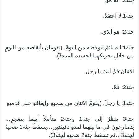
جثة1:لا اعتقدُ.
جثة2: هو الذي.
جثة1:انه نائمٌ لنوقضه من النومْ. (يقومان بأيقاضهِ من النومِ
من خلالِ تحريكهِما لجسدهِ الممددْ).
الاثنان:قمْ أنتَ يا رجل
جثة2: قمْ.
جثة1: يا رجلْ. (يقومْ الاثنان من سحبهِ وإيقافهِ على قدميهِ
جثة3 ينظرُ إلى جثة1 وجثة2 متأملاً أيهما بضجرٍ…
يتصارعونَ في ما بينهما لمدةِ دقيقتين…يسقطَ جثة1 ضحيةً
لجثة3…ثم تسقطُ جثة2 ضحية لجثة3).