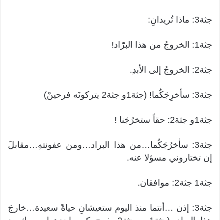
جثة3: ماذا تُريدانِ:
جثة1: الخروجُ من هذا البرّاد!
جثة2: الخروجُ إلى الأبدِ.
جثة3: سأخرِجَكُما! (جثة1و جثة2 يتركونَه فرحينْ)
جثة1و جثة2: حقاً ستخرُجَنا !
جثة3: سأخرُجَكُما…من هذا البراد…ومن عفونتهِ…مقابلَ
إن تختاروني مسؤلا عنه.
جثة1 جثة2: موافقان.
جثة3: إذن …أنتما منذ اليوم ستعيشانِ حياةً سعيدة…خارجَ