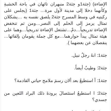
الإضاءة) (جثة1و جثة2 منبهران تائهان في باحة الخشبةِ
وكأنهما دخلا إلى مدينة لأول مرة… جثة1 (يجلس على
ركبتيه في وسط المسرح جثة2 يلصق نفسه به …يشكلان
تمثال يرمز إلى الحلم إلى النصر…ومن ثم تنخفض
الإضاءة تدريجياً…دمْ…تشتعل الإضاءة تدريجياً…وهما على
هيئة تمثال يبدأ حوارهما…مع كل جملة يقومان بإلقائها…
ينفصلان عن بعضهما ).
جثة1: انهُ رجلٌ نبيل.
جثة2: وطيبٌ أيضاً.
جثة1: أ استطيعُ بعد ألان رسمَ ملامح حياتي القادمة؟
جثة2: ا استطيعُ استئصالَ برودةَ ذلك البراد اللعين من
جسدي؟