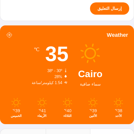
Weather
35
℃
Cairo
38º - 30º
28%
1.54 كيلومتر/ساعة
سماء صافية
39
41
40
39
38
℃
℃
℃
℃
℃
الأحد
الأثنين
الثلاثاء
الأربعاء
الخميس