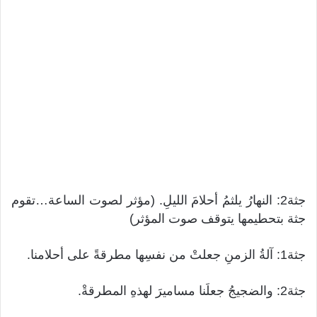
جثة2: النهارُ يلثمُ أحلامَ الليلِ. (مؤثر لصوت الساعة…تقوم
جثة بتحطيمها يتوقف صوت المؤثر)
جثة1: آلةُ الزمنِ جعلتْ من نفسِها مطرقةً على أحلامنا.
جثة2: والضجيجُ جعلَنا مساميرَ لهذهِ المطرقةْ.