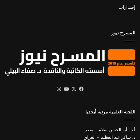
إصدارات
المسرح نيوز
X
فيسبوك
يوتيوب
انستقرام
اللجنة العلمية مرتبة أبجديا
أ.د . أبو الحسن سلام – مصر
د. شاكر عبد العظيم – العراق