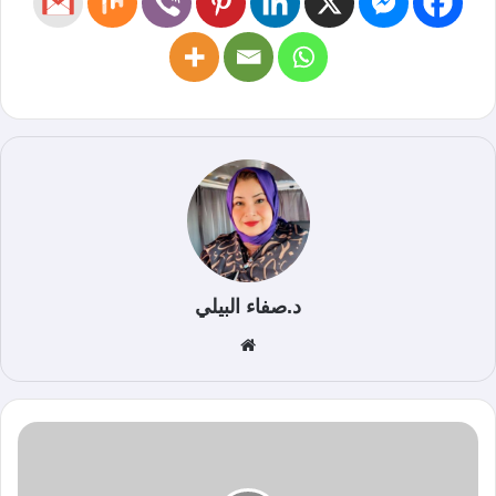
د.صفاء البيلي
موق
ع
الوي
ب