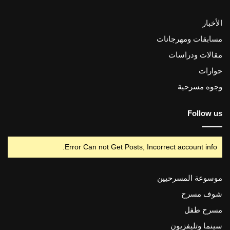
الأخبار
مسابقات ومهرجانات
مقالات ودراسات
حوارات
وجوه مسرحية
Follow us
Error Can not Get Posts, Incorrect account info.
موسوعة المسرحيين
شوف مسرح
مسرح طفل
سينما وتليفزيون