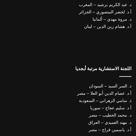
د. عبد الكريم برشيد – المغرب
أ.د. لخضر المنصوري – الجزائر
د. مروة مهدي – ألمانيا
أ.د. هشام زين الدين – لبنان
اللجنة الاستشارية مرتبة أبجديا
ذ. السر السيد – السودان
أ.د. عصام الدين أبو العلا – مصر
ذ. سامي الزهراني – السعودية
أ.د. سليم عجاج – سوريا
د. محمد الخطيب – مصر
د. مهند العميدي – العراق
أ.د. ياسمين فراج – مصر