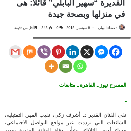
القديرة “سهير البابلي” قائلا: هى
في منزلها وبصحة جيدة
د.صفاء البيلي
9 سبتمبر، 2015
0
343
أقل من دقيقة
مسرح، المسرح نيوز، وفاة سهير البابلي، د. أشرف زكي
المسرح نيوز ـ القاهرة ـ متابعات
ـ
نفى الفنان القدير د. أشرف زكى، نقيب المهن التمثيلية،
الشائعات التي ترددت عبر مواقع التواصل الاجتماعي،
مساء أمس الثلاثاء، بشأن وفاة الفنانة القديرة سهير