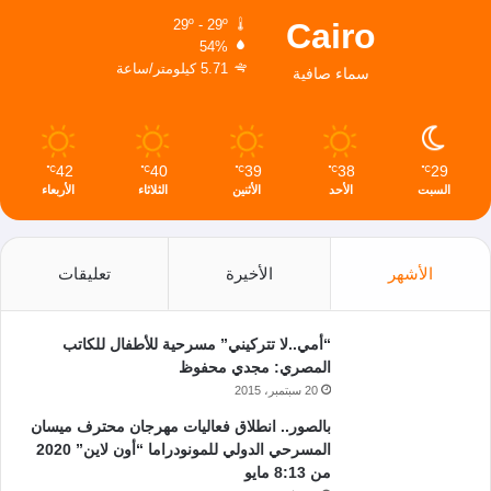
Cairo
29º - 29º
54%
5.71 كيلومتر/ساعة
سماء صافية
42
40
39
38
29
℃
℃
℃
℃
℃
السبت
الأحد
الأثنين
الثلاثاء
الأربعاء
الأشهر
الأخيرة
تعليقات
“أمي..لا تتركيني” مسرحية للأطفال للكاتب
المصري: مجدي محفوظ
20 سبتمبر، 2015
بالصور.. انطلاق فعاليات مهرجان محترف ميسان
المسرحي الدولي للمونودراما “أون لاين” 2020
من 8:13 مايو