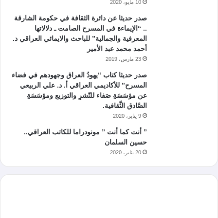
10 مايو، 2020
صدر حديثا عن دائرة الثقافة في حكومة الشارقة
.. “الإيماءة في المسرح الصامت ـ دلالاتها
المعرفية والجمالية” للباحث والايمائي العراقي د.
أحمد محمد عبد الأمير
23 مارس، 2019
صدر حديثا كتاب “يهودُ العراق وجهودهم في فضاء
المسرح” للأكاديمي العراقي أ. د. علي الربيعي
عن مؤسَسَةِ صَفاء للنّشرِ والتوزيع ومؤسَسَةِ
الصَّادق الثَّقافية.
9 يناير، 2020
” أنت كما أنت ” مونودراما للكاتب العراقي..
حسين السلمان
20 يناير، 2020