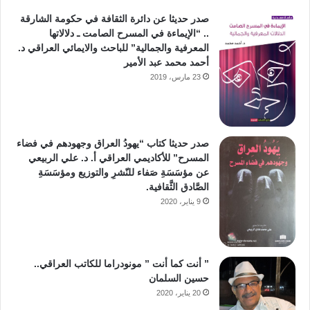
صدر حديثا عن دائرة الثقافة في حكومة الشارقة
.. “الإيماءة في المسرح الصامت ـ دلالاتها
المعرفية والجمالية” للباحث والايمائي العراقي د.
أحمد محمد عبد الأمير
23 مارس، 2019
صدر حديثا كتاب “يهودُ العراق وجهودهم في فضاء
المسرح” للأكاديمي العراقي أ. د. علي الربيعي
عن مؤسَسَةِ صَفاء للنّشرِ والتوزيع ومؤسَسَةِ
الصَّادق الثَّقافية.
9 يناير، 2020
” أنت كما أنت ” مونودراما للكاتب العراقي..
حسين السلمان
20 يناير، 2020