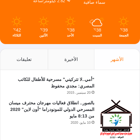
2.82 كيلومتر/ساعة
سماء صافية
42
39
38
38
38
℃
℃
℃
℃
℃
الجمعة
السبت
الأحد
الأثنين
الثلاثاء
الأشهر
الأخيرة
تعليقات
“أمي..لا تتركيني” مسرحية للأطفال للكاتب
المصري: مجدي محفوظ
20 سبتمبر، 2015
بالصور.. انطلاق فعاليات مهرجان محترف ميسان
المسرحي الدولي للمونودراما “أون لاين” 2020
من 8:13 مايو
10 مايو، 2020