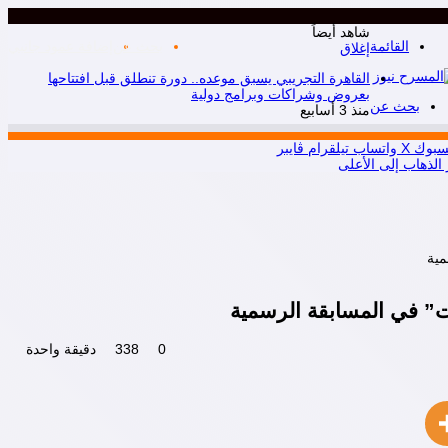
شاهد أيضاً
القائمة
بحث عن
إضافة عمود جانبي
إغلاق
القاهرة التجريبي يسبق موعده.. دورة تنطلق قبل افتتاحها
بعروض وشراكات وبرامج دولية
بحث عن
منذ 3 أسابيع
سبوك
X
واتساب
تيلقرام
ڤايبر
 الذهاب إلى الأعلى
0
338
دقيقة واحدة