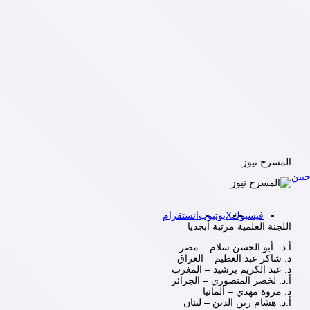
المسرح نيوز
يين
فيسبوك
X
يوتيوب
انستقرام
اللجنة العلمية مرتبة أبجديا
أ.د . أبو الحسن سلام – مصر
د. شاكر عبد العظيم – العراق
د. عبد الكريم برشيد – المغرب
أ.د. لخضر المنصوري – الجزائر
د. مروة مهدي – ألمانيا
أ.د. هشام زين الدين – لبنان