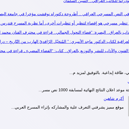
ودراما للكاتب العراقي.. حسين السلمان
س في النص المسرحي العراقي .. أطروحة دكتوراه نوقشت مؤخرا في جامعة البصرة
تنظير مسرحي هو إقصاء لتنظير أو تنظيرات أخرى، أما نظرية المسرح فتدرس الكل 
آداب بالعراق.. البصرة: “فضاء التحول الجمالي.. قراءة في محترف الفنان محمد 
لعراقية لكتاب الدكتور ماجد الأميري: ” المُتخيّل الرّافديّ الهارب من التّاريخ –
لفنون والآداب للنشر والتوزيع بالعراق.. كتاب: “الفضاء المضيء ـ قراءة في م
ي، طاقة إبداعية. بالتوفيق لمزيد م...
د اعلان النتائج النهائية لمسابقة 1000 نص مسر...
أكرم شاهين
موقع مميز يشرفني التعرف علية والمشاركه بإثراء المسرح العربي...