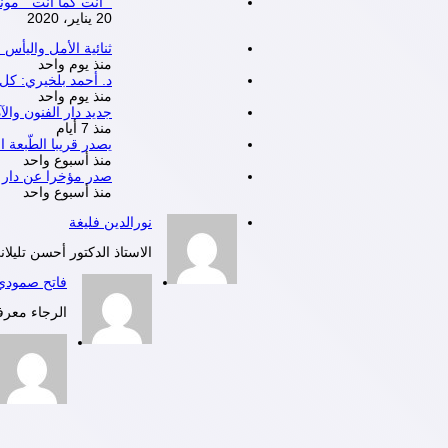
” أنت كما أنت ” مون
20 يناير، 2020
ثنائية الأمل واليأ
منذ يوم واحد
د. أحمد بلخيري: كل 
منذ يوم واحد
جديد دار الفنون وال
منذ 7 أيام
يصدر قريبا الطّبعة ا
منذ أسبوع واحد
صدر مؤخرا عن دار ا
منذ أسبوع واحد
نورالدين فليغة
الاستاذ الدكتور أحسن تليلان
فاتح صمودي
الرجاء معرفة موع