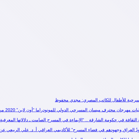
 مسرحية للأطفال للكاتب المصري: مجدي محفوظ
ت مهرجان محترف ميسان المسرحي الدولي للمونودراما “أون لاين” 2020 من 8:13 مايو
الثقافة في حكومة الشارقة .. “الإيماءة في المسرح الصامت ـ دلالاتها المعرفية و
ُ العراق وجهودهم في فضاء المسرح” للأكاديمي العراقي أ. د. علي الربيعي عن مؤسَسَ