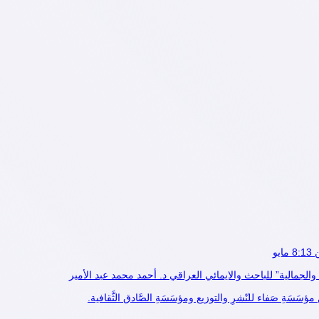
الجمالية” للباحث والايمائي العراقي د. أحمد محمد عبد الأمير
ةِ صَفاء للنّشرِ والتوزيع ومؤسَسَةِ الصَّادق الثَّقافية.