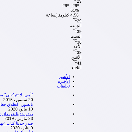
29
29º - 29º
51%
4.56 كيلومتر/ساعة
℃
29
الجمعة
℃
39
السبت
℃
38
الأحد
℃
39
الأثنين
℃
41
الثلاثاء
الأشهر
الأخيرة
تعليقات
“أمي..لا تتركيني”
20 سبتمبر، 2015
بالصور.. انطلاق فعاليا
10 مايو، 2020
صدر حديثا عن دائرة 
23 مارس، 2019
صدر حديثا كتاب “يهود
9 يناير، 2020