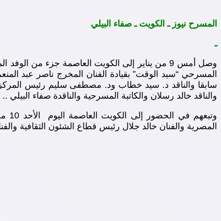
المسرح نيوز ـ الكويت ـ صفاء البيلي
ـ
وصل أمس 9 من يناير إلى الكويت العاصمة جزء من 
المسرحي “سيد الوقت” بقيادة الفنان المخرج ناصر عبد المنع
سابقا والناقد د. سيد خطاب ود. مصطفى سليم رئيس المركز 
والناقد خالد رسلان والكاتبة المسرحية والناقدة صفاء البيلي ..
المصرية والفنان خالد جلال رئيس قطاع الشئون الثقافية والف