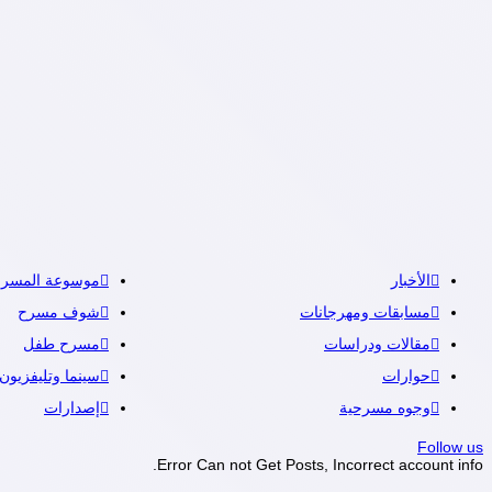
الأخبار
موسوعة المسرح
مسابقات ومهرجانات
شوف مسرح
مقالات ودراسات
مسرح طفل
حوارات
سينما وتليفزيون
وجوه مسرحية
إصدارات
Follow us
Error Can not Get Posts, Incorrect account info.