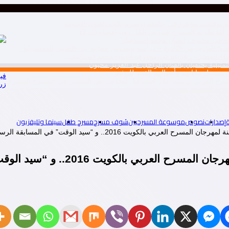
ه نوقشت مؤخرا في جامعة البصرة بكلية الفنون الجميلة
ا نظرية المسرح فتدرس الكل دون إقصاء.(1ـ 3)
راءة في محترف الفنان محمد اسماعيل”
رّافديّ الهارب من التّاريخ – دراسة ونصوص مُعرّبة عن الأصول المسماريّة “
لفضاء المضيء ـ قراءة في محترف الفنان محمد اسماعيل”
تمثيلية يحتفيان بالفنان الراحل عبد العزيز مخيون
سجيل بياناتهم وأعمالهم الفنية للتوثيق
في
المسرح العربي د. سيد علي إسماعيل للحديث عن الحسين في المسرح المصري
زر
إصدارات
نصوص
موسوعة المسرحيين
شوف مسرح
مسرح طفل
سينما وتليفزيون
ي بالكويت 2016.. و “سيد الوقت” في المسابقة الرسمية
يت 2016.. و “سيد الوقت” في المسابقة الرسمية