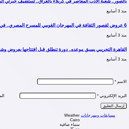
بالصور.. شعبة الأدب المعاصر في كربلاء بالعراق.. تستضيف جبرتي
منذ 3 أسابيع
6 عروض لقصور الثقافة في المهرجان القومي للمسرح المصري.. في دورته التاسعة عشرة..
منذ 3 أسابيع
القاهرة التجريبي يسبق موعده.. دورة تنطلق قبل افتتاحها بعروض وشر
منذ 3 أسابيع
الاسم
*
البريد الإلكتروني
*
الم
مسابقات ومهرجانات
Weather
Cairo
سماء صافية
℃