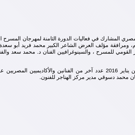
الوفد المصري المشارك في فعاليات الدورة الثامنة لمهرجان الم
م، ومرافقة مؤلف العرض الشاعر الكبير محمد فريد أبو سعدة 
القومي للمسرح ، والسينوغرافيين الفنان د. محمد سعد والف
وتبعهم في الحضور إلى الكويت العاصمة اليوم الأحد 10 من يناير 2016 عدد آخر
نان محمد دسوقي مدير مركز الهناجر للفنون.