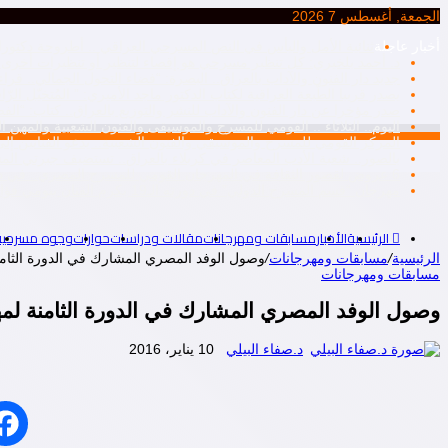
الجمعة, أغسطس 7 2026
أخبار عاجلة
ثنائية الأمل واليأس في النص المسرحي العراقي .. أطروحة دكتورا
د. أحمد بلخيري: كل تنظير مسرحي هو إقصاء لتنظير أو تنظيرات أخرى، أم
جديد دار الفنون والآداب بالعراق.. البصرة: “فضاء التحول الجمالي.. ق
يصدر قريبا الطّبعة العراقية لكتاب الدكتور ماجد الأميري: ” المُتخيّل ال
صدر مؤخرا عن دار الفنون والآداب للنشر والتوزيع بالعراق.. كتاب: “ا
اليوم.. الثلاثاء .. القومي للمسرح والموسيقى والفنون الشعبية والمهن ال
المركز القومي للمسرح والموسيقي والفنون الشعبية.. يدعو الفنانين إلى ت
بالصور.. شعبة الأدب المعاصر في كربلاء بالعراق.. تستضيف جبرتي 
6 عروض لقصور الثقافة في المهرجان القومي للمسرح المصري.. في دورته التاسعة عشرة..
مهرجان “قسم المسرح الدولي” في دورته الـ19 يكرم الفنان بيومي فؤاد
الرئيسية
الأخبار
مسابقات ومهرجانات
مقالات ودراسات
حوارات
وجوه مسرحية
الرئيسية
/
مسابقات ومهرجانات
/
وصول الوفد المصري المشارك في الدورة الثامنة لمهرجان المسرح العرب
مسابقات ومهرجانات
وصول الوفد المصري المشارك في الدورة الثامنة لمهرجان المسرح العربي بالكو
د.صفاء البيلي
10 يناير، 2016