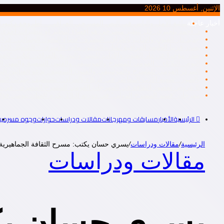
الإثنين, أغسطس 10 2026
أخبار عاجلة
ثنائية الأمل واليأس في النص المسرحي العراقي .. أطروحة دكتورا
د. أحمد بلخيري: كل تنظير مسرحي هو إقصاء لتنظير أو تنظيرات أخرى، أم
جديد دار الفنون والآداب بالعراق.. البصرة: “فضاء التحول الجمالي.. ق
يصدر قريبا الطّبعة العراقية لكتاب الدكتور ماجد الأميري: ” المُتخيّل ال
صدر مؤخرا عن دار الفنون والآداب للنشر والتوزيع بالعراق.. كتاب: “ا
اليوم.. الثلاثاء .. القومي للمسرح والموسيقى والفنون الشعبية والمهن ال
المركز القومي للمسرح والموسيقي والفنون الشعبية.. يدعو الفنانين إلى ت
بالصور.. شعبة الأدب المعاصر في كربلاء بالعراق.. تستضيف جبرتي 
6 عروض لقصور الثقافة في المهرجان القومي للمسرح المصري.. في دورته التاسعة عشرة..
مهرجان “قسم المسرح الدولي” في دورته الـ19 يكرم الفنان بيومي فؤاد
الرئيسية
الأخبار
مسابقات ومهرجانات
مقالات ودراسات
حوارات
وجوه مسرحية
الرئيسية
/
مقالات ودراسات
/
يسري حسان يكتب: مسرح الثقافة الجماهيرية
مقالات ودراسات
يسري حسان يكت