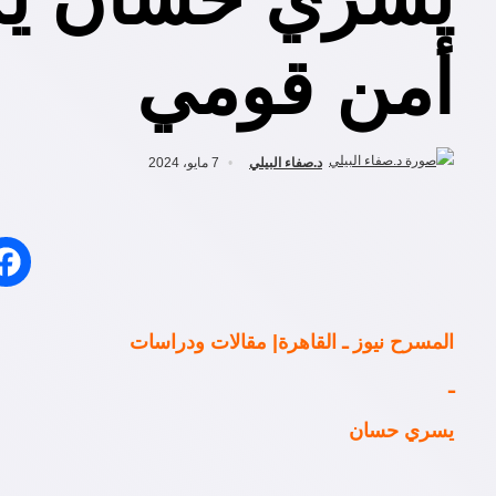
أمن قومي
د.صفاء البيلي
7 مايو، 2024
المسرح نيوز ـ القاهرة| مقالات ودراسات
ـ
يسري حسان