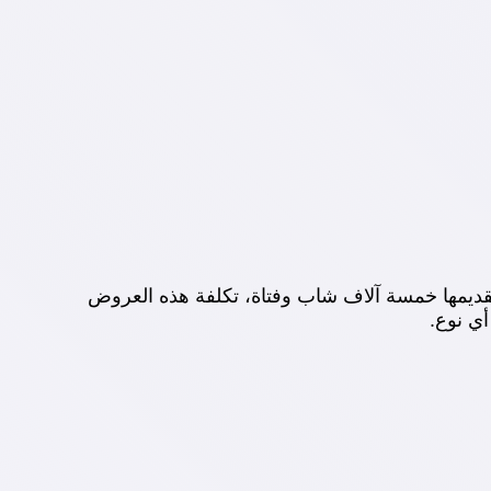
ضمن مشروع نوادي المسرح، 160 عرضا مسرحيا، شارك في تقديمها خمسة آلاف شاب وفتاة، تكلفة هذه العروض