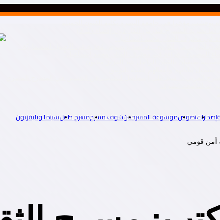
ه نوقشت مؤخرا في جامعة البصرة بكلية الفنون الجميلة
ا نظرية المسرح فتدرس الكل دون إقصاء.(1ـ 3)
راءة في محترف الفنان محمد اسماعيل”
رّافديّ الهارب من التّاريخ – دراسة ونصوص مُعرّبة عن الأصول المسماريّة “
لفضاء المضيء ـ قراءة في محترف الفنان محمد اسماعيل”
تمثيلية يحتفيان بالفنان الراحل عبد العزيز مخيون
سجيل بياناتهم وأعمالهم الفنية للتوثيق
المسرح العربي د. سيد علي إسماعيل للحديث عن الحسين في المسرح المصري
إصدارات
نصوص
موسوعة المسرحيين
شوف مسرح
مسرح طفل
سينما وتليفزيون
 أمن قومي
ب: مسرح الثقاف