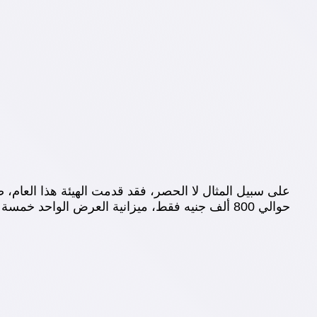
حوالي 800 ألف جنيه فقط، ميزانية العرض الواحد خمسة آلاف جنيه، ولا يحصل صناع هذه العروض على أي مكافآت من أي نوع.