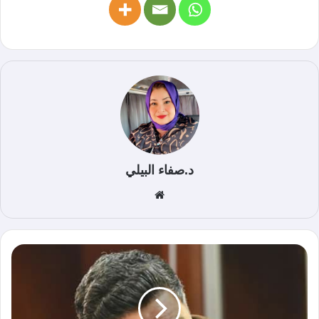
د.صفاء البيلي
موق
ع
الوي
ب