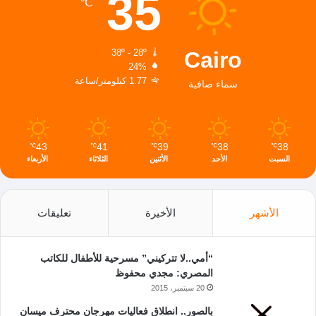
35
℃
Cairo
38º - 28º
24%
1.77 كيلومتر/ساعة
سماء صافية
43
41
39
38
38
℃
℃
℃
℃
℃
السبت
الأحد
الأثنين
الثلاثاء
الأربعاء
الأشهر
الأخيرة
تعليقات
“أمي..لا تتركيني” مسرحية للأطفال للكاتب
المصري: مجدي محفوظ
20 سبتمبر، 2015
بالصور.. انطلاق فعاليات مهرجان محترف ميسان