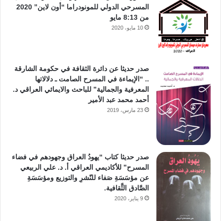
المسرحي الدولي للمونودراما “أون لاين” 2020
من 8:13 مايو
10 مايو، 2020
صدر حديثا عن دائرة الثقافة في حكومة الشارقة
.. “الإيماءة في المسرح الصامت ـ دلالاتها
المعرفية والجمالية” للباحث والايمائي العراقي د.
أحمد محمد عبد الأمير
23 مارس، 2019
صدر حديثا كتاب “يهودُ العراق وجهودهم في فضاء
المسرح” للأكاديمي العراقي أ. د. علي الربيعي
عن مؤسَسَةِ صَفاء للنّشرِ والتوزيع ومؤسَسَةِ
الصَّادق الثَّقافية.
9 يناير، 2020