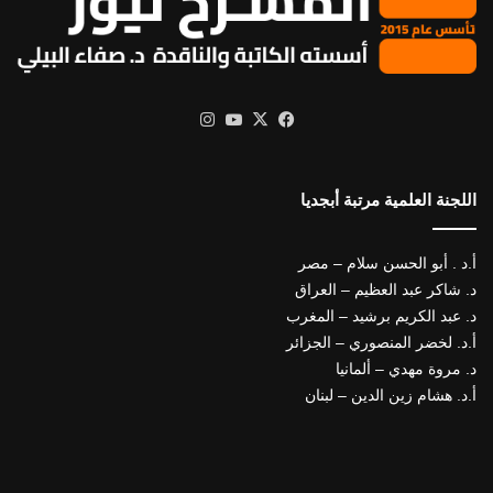
X
فيسبوك
يوتيوب
انستقرام
اللجنة العلمية مرتبة أبجديا
أ.د . أبو الحسن سلام – مصر
د. شاكر عبد العظيم – العراق
د. عبد الكريم برشيد – المغرب
أ.د. لخضر المنصوري – الجزائر
د. مروة مهدي – ألمانيا
أ.د. هشام زين الدين – لبنان