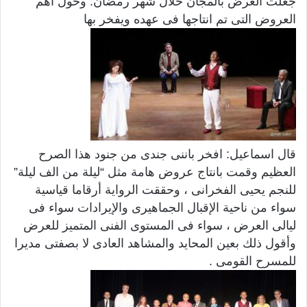
جعلت العرض بالمجان خلال شهر رمضان. وحول أهم
العروض التى تم انتاجها فى عهده ويفخر بها
قال اسماعيل: افخر باننى جندى من جنود هذا الصرح
العظيم وقمت بانتاج عروض هامة مثل “ليلة من الف ليلة”
للنجم يحيى الفخرانى ، وحققت الرواية أرقاما قياسية
سواء من ناحية الإقبال الجماهيرى والإيرادات سواء فى
ليالى العرض ، سواء فى المستوى الفنى المتميز للعرض
وأقول ذلك بعين المحايد والمشاهد العادى لا بصفتى مديرا
للمسرح القومى .