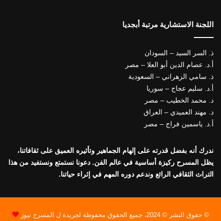
اللجنة الاستشارية مرتبة أبجديا
ذ. السر السيد – السودان
أ.د. عصام الدين أبو العلا – مصر
ذ. سامي الزهراني – السعودية
أ.د. سليم عجاج – سوريا
د. محمد الخطيب – مصر
د. مهند العميدي – العراق
أ.د. ياسمين فراج – مصر
ندرك أنه بفضل قدرته على إلهام الجماهير وتأثيره العميق على ثقافاتنا،
يظل المسرح ركيزة أساسية في عالم الفن. دعونا نستمتع ونستفيد من هذا
التراث الثقافي الرائع وندعم دوره المهم في إثراء حياتنا.
© حقوق النشر © 2024، جميع الحقوق محفوظة لجريدة ل المسرح نيوز