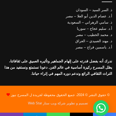
ذ. السر السيد – السودان
أ.د. عصام الدين أبو العلا – مصر
ذ. سامي الزهراني – السعودية
أ.د. سليم عجاج – سوريا
د. محمد الخطيب – مصر
د. مهند العميدي – العراق
أ.د. ياسمين فراج – مصر
ندرك أنه بفضل قدرته على إلهام الجماهير وتأثيره العميق على ثقافاتنا،
يظل المسرح ركيزة أساسية في عالم الفن. دعونا نستمتع ونستفيد من هذا
التراث الثقافي الرائع وندعم دوره المهم في إثراء حياتنا.
© حقوق النشر © 2024، جميع الحقوق محفوظة لجريدة ل المسرح نيوز
تصميم و تطوير شركة ويب ستار Web Star