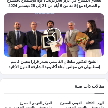
لعشاق المسرح في أدرار الجزائرية.. دعوة للإستمتاع بالمسرح
و الصحراء مع إقامة من 6 أيام من 21 إلى 26 ديسمبر 2024
الشيخ الدكتور سلطان القاسمي يصدر قرارا بتعيين قاسم
إسطنبولي في مجلس أمناء أكاديمية الشارقة للفنون الأدائية
مقالات ذات صلة
اليوم.. الثلاثاء .. القومي للمسرح
المركز القومي للمسرح
والموسيقى والفنون الشعبية
والموسيقي والفنون الشعبية.. يدعو