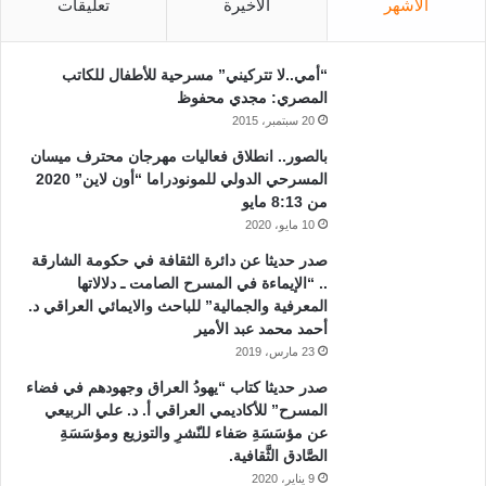
الأشهر
الأخيرة
تعليقات
“أمي..لا تتركيني” مسرحية للأطفال للكاتب
المصري: مجدي محفوظ
20 سبتمبر، 2015
بالصور.. انطلاق فعاليات مهرجان محترف ميسان
المسرحي الدولي للمونودراما “أون لاين” 2020
من 8:13 مايو
10 مايو، 2020
صدر حديثا عن دائرة الثقافة في حكومة الشارقة
.. “الإيماءة في المسرح الصامت ـ دلالاتها
المعرفية والجمالية” للباحث والايمائي العراقي د.
أحمد محمد عبد الأمير
23 مارس، 2019
صدر حديثا كتاب “يهودُ العراق وجهودهم في فضاء
المسرح” للأكاديمي العراقي أ. د. علي الربيعي
عن مؤسَسَةِ صَفاء للنّشرِ والتوزيع ومؤسَسَةِ
الصَّادق الثَّقافية.
9 يناير، 2020