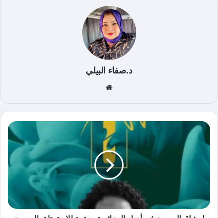
د.صفاء البيلي
موق
ع
الوي
ب