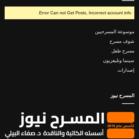
Error Can not Get Posts, Incorrect account info.
موسوعة المسرحيين
شوف مسرح
مسرح طفل
سينما وتليفزيون
إصدارات
المسرح نيوز