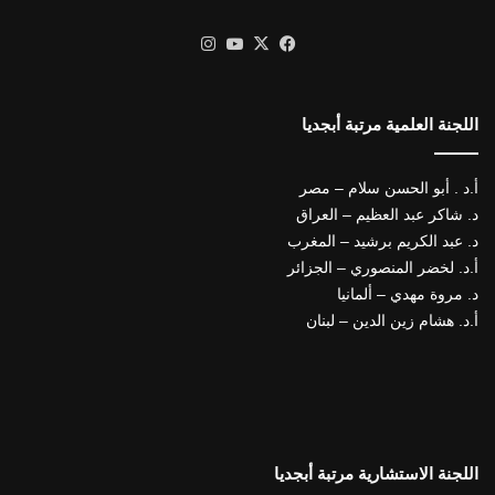
X
فيسبوك
يوتيوب
انستقرام
اللجنة العلمية مرتبة أبجديا
أ.د . أبو الحسن سلام – مصر
د. شاكر عبد العظيم – العراق
د. عبد الكريم برشيد – المغرب
أ.د. لخضر المنصوري – الجزائر
د. مروة مهدي – ألمانيا
أ.د. هشام زين الدين – لبنان
اللجنة الاستشارية مرتبة أبجديا