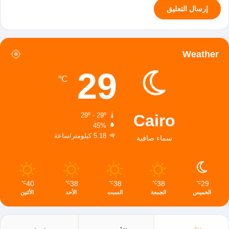
Weather
29
℃
Cairo
29º - 29º
45%
5.18 كيلومتر/ساعة
سماء صافية
40
38
38
38
29
℃
℃
℃
℃
℃
الخميس
الجمعة
السبت
الأحد
الأثنين