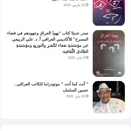
23 مارس، 2019
صدر حديثا كتاب “يهودُ العراق وجهودهم في فضاء
المسرح” للأكاديمي العراقي أ. د. علي الربيعي
عن مؤسَسَةِ صَفاء للنّشرِ والتوزيع ومؤسَسَةِ
الصَّادق الثَّقافية.
9 يناير، 2020
” أنت كما أنت ” مونودراما للكاتب العراقي..
حسين السلمان
20 يناير، 2020