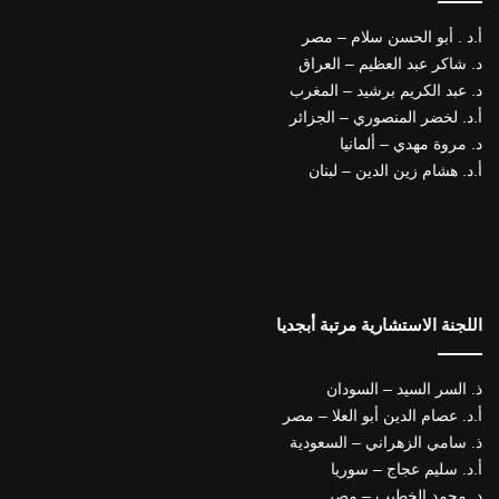
أ.د . أبو الحسن سلام – مصر
د. شاكر عبد العظيم – العراق
د. عبد الكريم برشيد – المغرب
أ.د. لخضر المنصوري – الجزائر
د. مروة مهدي – ألمانيا
أ.د. هشام زين الدين – لبنان
اللجنة الاستشارية مرتبة أبجديا
ذ. السر السيد – السودان
أ.د. عصام الدين أبو العلا – مصر
ذ. سامي الزهراني – السعودية
أ.د. سليم عجاج – سوريا
د. محمد الخطيب – مصر