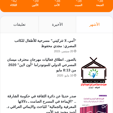
42
39
38
38
38
℃
℃
℃
℃
℃
الجمعة
السبت
الأحد
الأثنين
الثلاثاء
الأشهر
الأخيرة
تعليقات
“أمي..لا تتركيني” مسرحية للأطفال للكاتب
المصري: مجدي محفوظ
20 سبتمبر، 2015
بالصور.. انطلاق فعاليات مهرجان محترف ميسان
المسرحي الدولي للمونودراما “أون لاين” 2020
من 8:13 مايو
10 مايو، 2020
صدر حديثا عن دائرة الثقافة في حكومة الشارقة
.. “الإيماءة في المسرح الصامت ـ دلالاتها
المعرفية والجمالية” للباحث والايمائي العراقي د.
أحمد محمد عبد الأمير