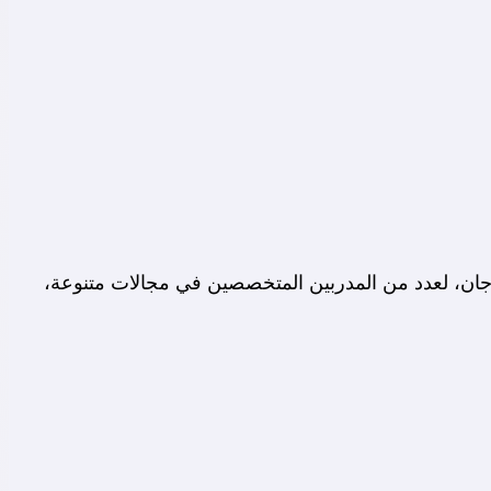
 المصري، برئاسة الفنان محمد رياض، الورش المقرر تقديمها خلال الدورة الـ 17، من المهرجان، لعدد من المدربين المتخصصين في مجالات متنوعة،