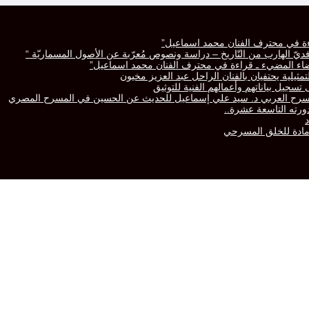
راءة في محترف الفنان محمد اسماعيل”
رّافديّ الهارب من التّاريخ – دراسة ونصوص مُعرّبة عن الأصول المسماريّة “
لفضاء المضيء ـ قراءة في محترف الفنان محمد اسماعيل”
تمثيلية يحتفيان بالفنان الراحل عبد العزيز مخيون
سجيل بياناتهم وأعمالهم الفنية للتوثيق
المسرح العربي د. سيد علي إسماعيل للحديث عن الحسين في المسرح المصري
 مادة للخلق المسرحي