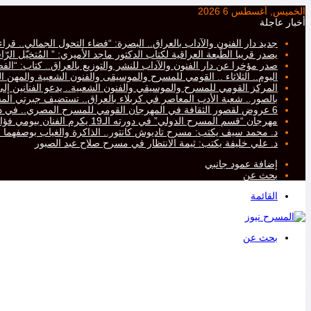
الخميس, أغسطس 6 2026
أخبار عاجلة
جديد دار الفنون والآداب بالعراق.. البصرة: “فضاء التحول الجمالي.. ق
يصدر قريبا الطّبعة العراقية لكتاب الدكتور ماجد الأميري: ” المُتخيّل ال
صدر مؤخرا عن دار الفنون والآداب للنشر والتوزيع بالعراق.. كتاب: “ا
اليوم.. الثلاثاء .. القومي للمسرح والموسيقى والفنون الشعبية والمهن ال
المركز القومي للمسرح والموسيقي والفنون الشعبية.. يدعو الفنانين إلى ت
بالصور.. شعبة الأدب المعاصر في كربلاء بالعراق.. تستضيف جبرتي 
6 عروض لقصور الثقافة في المهرجان القومي للمسرح المصري.. في دورته التاسعة عشرة..
مهرجان “قسم المسرح الدولي” في دورته الـ19 يكرم الفنان بيومي فؤاد
د. محمد سيف يكتب: مسرح تاديوش كانتور.. الذاكرة والغياب بوصفهما
د. علي خليفة يكتب: ثيمة الانتظار في مسرح صلاح عبد الصبور
إضافة عمود جانبي
بحث عن
القائمة
بحث عن