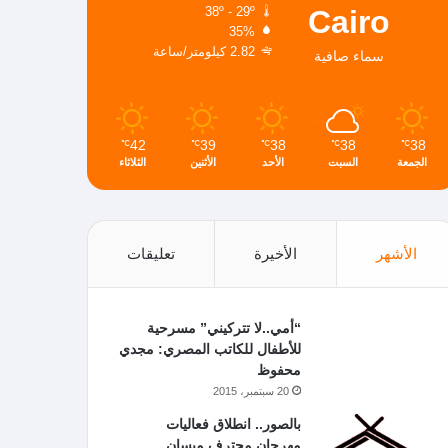
Cairo
38º - 29º
35%
2.82 كيلومتر/ساعة
سماء صافية
42
39
38
38
38
℃
℃
℃
℃
℃
الجمعة
السبت
الأحد
الأثنين
الثلاثاء
الأشهر
الأخيرة
تعليقات
“أمي..لا تتركيني” مسرحية
للأطفال للكاتب المصري: مجدي
محفوظ
20 سبتمبر، 2015
بالصور.. انطلاق فعاليات
مهرجان محترف ميسان