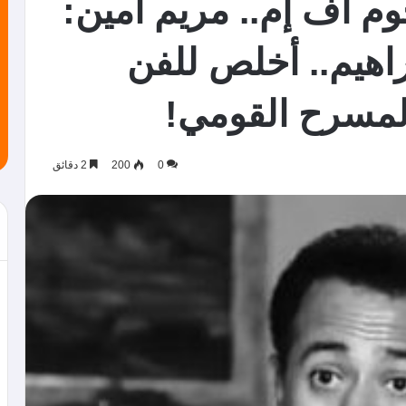
م اف إم.. مريم أمين:
راهيم.. أخلص للفن
لمسرح القومي!
0
200
2 دقائق