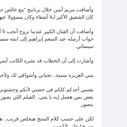
وأضافت مريم أمين خلال برنامج “مع خالص حبي”
كان الشقيق الأكبر لـ4 أشقاء وكان مسؤولا عنهم عقب وفاة والده.
وأ
سينمائي.
وأشارت إلى أن الخطاب قد نشره الكاتب أيمن 
بنتي العزيزة سمية.. تحياتي وأشواقي لك ولأخ
نفسي أخدكم كلكم في حضني لأنكم وحشتوني قو
بعض بس هعمل إيه يا بنتي.. الفيلم اللي بص
بنصور.
لكن على حسب كلام المنتج هيخلص قريب.. هخ
من هنا على الكويت..