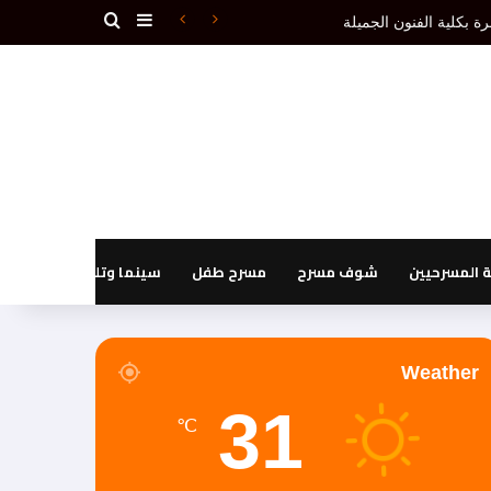
بحث عن
إضافة عمود جانبي
دون إقصاء.(1ـ 3)
المسرحيين
شوف مسرح
مسرح طفل
سينما وتليفزيون
Weather
31
℃