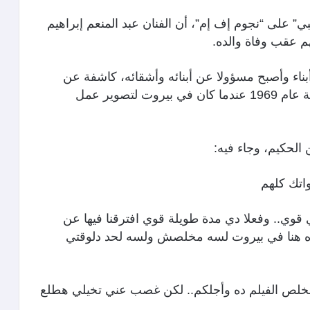
 على “نجوم إف إم”، أن الفنان عبد المنعم إبراهيم
ضافت أن الفنان الكبير عندما تزوج أنجب 5 أبناء وأصبح مسؤولا عن أبنائه وأشقائه، كاشفة عن
جواب أرسله عبد المنعم إبراهيم إلى ابنته سمية عام 1969 عندما كان في بيروت لتصوير عمل
الحكيم، وجاء فيه:
واتك كلهم
ي.. وفعلا دي مدة طويلة قوي افترقنا فيها عن
وره هنا في بيروت لسه مخلصش ولسه لحد دلوقتي
لص الفيلم ده وأجلكم.. لكن غصب عني تخيلي هطلع