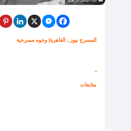
عبد-المنعم-ابراهيم
المسرح نيوز ـ القاهرة| وجوه مسرحية
ـ
متابعات