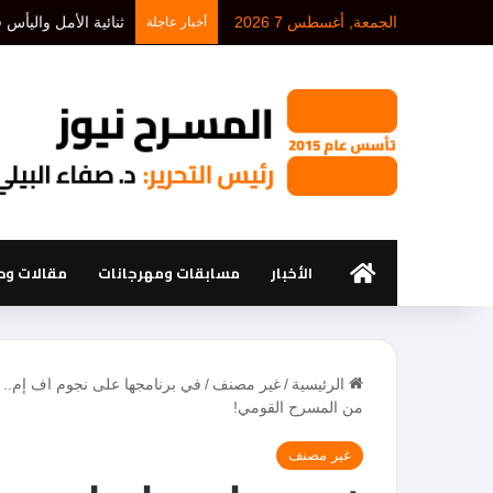
الجمعة, أغسطس 7 2026
د. أحمد بلخيري: كل 
أخبار عاجلة
الرئيسية
الأخبار
مسابقات ومهرجانات
مقالات ود
الرئيسية
/
غير مصنف
/
في برنامجها على نجوم اف إم.. م
من المسرح القومي!
غير مصنف