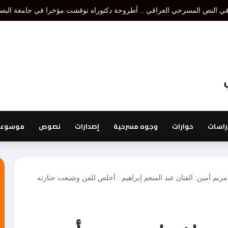
تنظير مسرحي هو إقصاء لتنظير أو تنظيرات أخرى، أما نظرية المسرح فتدرس الكل 
راسات
حوارات
وجوه مسرحية
إصدارات
نصوص
موسوعة 
ريم أمين: الفنان عبد المنعم إبراهيم.. أخلص للفن وشيعت جنازته