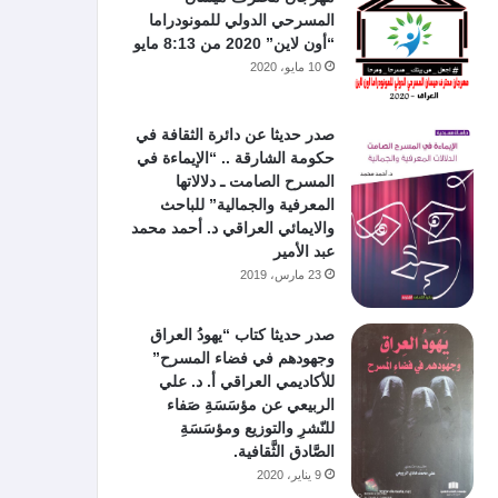
المسرحي الدولي للمونودراما
“أون لاين” 2020 من 8:13 مايو
10 مايو، 2020
صدر حديثا عن دائرة الثقافة في
حكومة الشارقة .. “الإيماءة في
المسرح الصامت ـ دلالاتها
المعرفية والجمالية” للباحث
والايمائي العراقي د. أحمد محمد
عبد الأمير
23 مارس، 2019
صدر حديثا كتاب “يهودُ العراق
وجهودهم في فضاء المسرح”
للأكاديمي العراقي أ. د. علي
الربيعي عن مؤسَسَةِ صَفاء
للنّشرِ والتوزيع ومؤسَسَةِ
الصَّادق الثَّقافية.
9 يناير، 2020