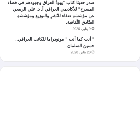
صدر حديثا كتاب “يهودُ العراق وجهودهم في فضاء
المسرح” للأكاديمي العراقي أ. د. علي الربيعي
عن مؤسَسَةِ صَفاء للنّشرِ والتوزيع ومؤسَسَةِ
الصَّادق الثَّقافية.
9 يناير، 2020
” أنت كما أنت ” مونودراما للكاتب العراقي..
حسين السلمان
20 يناير، 2020