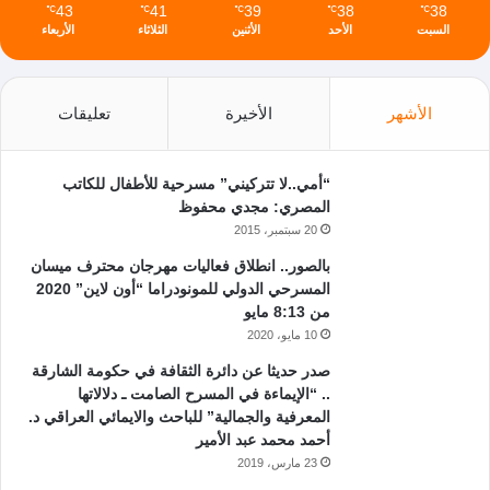
43
41
39
38
38
℃
℃
℃
℃
℃
السبت
الأحد
الأثنين
الثلاثاء
الأربعاء
الأشهر
الأخيرة
تعليقات
“أمي..لا تتركيني” مسرحية للأطفال للكاتب
المصري: مجدي محفوظ
20 سبتمبر، 2015
بالصور.. انطلاق فعاليات مهرجان محترف ميسان
المسرحي الدولي للمونودراما “أون لاين” 2020
من 8:13 مايو
10 مايو، 2020
صدر حديثا عن دائرة الثقافة في حكومة الشارقة
.. “الإيماءة في المسرح الصامت ـ دلالاتها
المعرفية والجمالية” للباحث والايمائي العراقي د.
أحمد محمد عبد الأمير
23 مارس، 2019