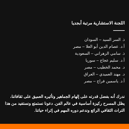
اللجنة الاستشارية مرتبة أبجديا
ذ. السر السيد – السودان
أ.د. عصام الدين أبو العلا – مصر
ذ. سامي الزهراني – السعودية
أ.د. سليم عجاج – سوريا
د. محمد الخطيب – مصر
د. مهند العميدي – العراق
أ.د. ياسمين فراج – مصر
ندرك أنه بفضل قدرته على إلهام الجماهير وتأثيره العميق على ثقافاتنا،
يظل المسرح ركيزة أساسية في عالم الفن. دعونا نستمتع ونستفيد من هذا
التراث الثقافي الرائع وندعم دوره المهم في إثراء حياتنا.