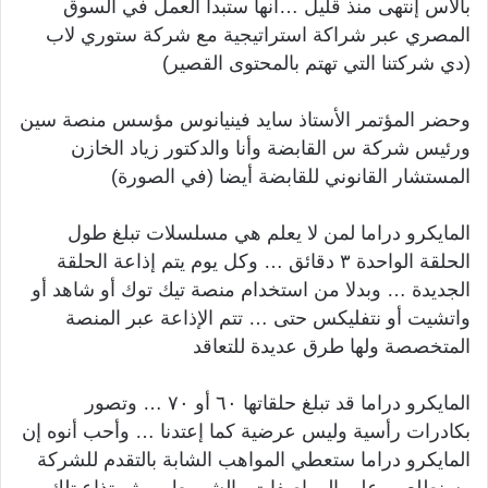
بالاس إنتهى منذ قليل …أنها ستبدأ العمل في السوق
المصري عبر شراكة استراتيجية مع شركة ستوري لاب
(دي شركتنا التي تهتم بالمحتوى القصير)
وحضر المؤتمر الأستاذ سايد فينيانوس مؤسس منصة سين
ورئيس شركة س القابضة وأنا والدكتور زياد الخازن
المستشار القانوني للقابضة أيضا (في الصورة)
المايكرو دراما لمن لا يعلم هي مسلسلات تبلغ طول
الحلقة الواحدة ٣ دقائق … وكل يوم يتم إذاعة الحلقة
الجديدة … وبدلا من استخدام منصة تيك توك أو شاهد أو
واتشيت أو نتفليكس حتى … تتم الإذاعة عبر المنصة
المتخصصة ولها طرق عديدة للتعاقد
المايكرو دراما قد تبلغ حلقاتها ٦٠ أو ٧٠ … وتصور
بكادرات رأسية وليس عرضية كما إعتدنا … وأحب أنوه إن
المايكرو دراما ستعطي المواهب الشابة بالتقدم للشركة
وسنطلعهم على المواصفات والشروط … ثم تذاع تلك