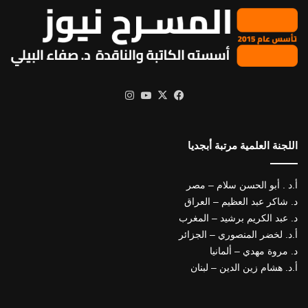
X
فيسبوك
يوتيوب
انستقرام
اللجنة العلمية مرتبة أبجديا
أ.د . أبو الحسن سلام – مصر
د. شاكر عبد العظيم – العراق
د. عبد الكريم برشيد – المغرب
أ.د. لخضر المنصوري – الجزائر
د. مروة مهدي – ألمانيا
أ.د. هشام زين الدين – لبنان