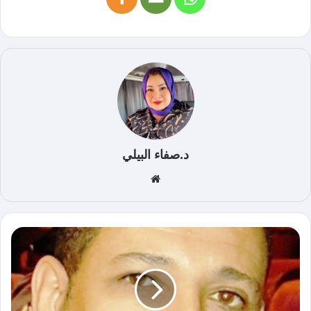
د.صفاء البيلي
موق
ع
الوي
ب