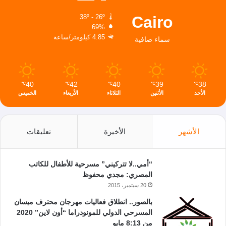
Cairo
38º - 26º
69%
4.85 كيلومتر/ساعة
سماء صافية
40
42
40
39
38
℃
℃
℃
℃
℃
الأحد
الأثنين
الثلاثاء
الأربعاء
الخميس
الأشهر
الأخيرة
تعليقات
“أمي..لا تتركيني” مسرحية للأطفال للكاتب
المصري: مجدي محفوظ
20 سبتمبر، 2015
بالصور.. انطلاق فعاليات مهرجان محترف ميسان
المسرحي الدولي للمونودراما “أون لاين” 2020
من 8:13 مايو