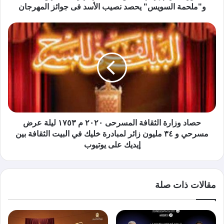
و"ملحمة السويس" يحصد نصيب الأسد فى جوائز المهرجان
حصاد وزارة الثقافة المسرحى ٢٠٢٠ م ١٧٥٣ ليلة عرض
مسرحي و ٣٤ مليون زائر لمبادرة خليك في البيت الثقافة بين
إيديك على يوتيوب
مقالات ذات صلة