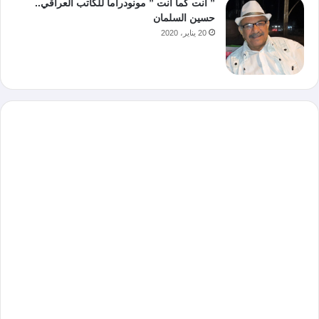
” أنت كما أنت ” مونودراما للكاتب العراقي..
حسين السلمان
20 يناير، 2020