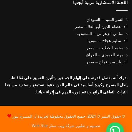
اللجنة الاستشارية مرتبة أبجديا
ذ. السر السيد – السودان
أ.د. عصام الدين أبو العلا – مصر
ذ. سامي الزهراني – السعودية
أ.د. سليم عجاج – سوريا
د. محمد الخطيب – مصر
د. مهند العميدي – العراق
أ.د. ياسمين فراج – مصر
ندرك أنه بفضل قدرته على إلهام الجماهير وتأثيره العميق على ثقافاتنا،
يظل المسرح ركيزة أساسية في عالم الفن. دعونا نستمتع ونستفيد من هذا
التراث الثقافي الرائع وندعم دوره المهم في إثراء حياتنا.
© حقوق النشر © 2024، جميع الحقوق محفوظة لجريدة ل المسرح نيوز
تصميم و تطوير شركة ويب ستار Web Star