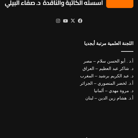
X
فيسبوك
يوتيوب
انستقرام
اللجنة العلمية مرتبة أبجديا
أ.د . أبو الحسن سلام – مصر
د. شاكر عبد العظيم – العراق
د. عبد الكريم برشيد – المغرب
أ.د. لخضر المنصوري – الجزائر
د. مروة مهدي – ألمانيا
أ.د. هشام زين الدين – لبنان