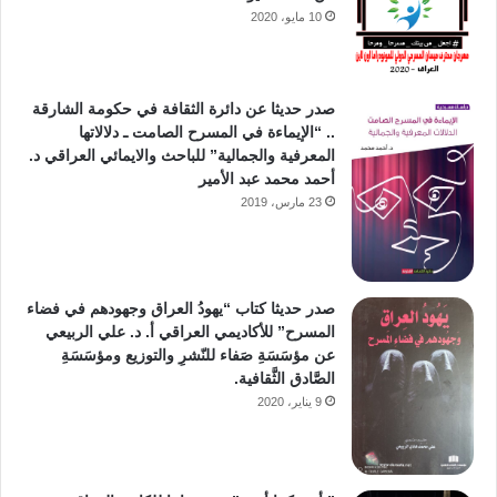
10 مايو، 2020
صدر حديثا عن دائرة الثقافة في حكومة الشارقة
.. “الإيماءة في المسرح الصامت ـ دلالاتها
المعرفية والجمالية” للباحث والايمائي العراقي د.
أحمد محمد عبد الأمير
23 مارس، 2019
صدر حديثا كتاب “يهودُ العراق وجهودهم في فضاء
المسرح” للأكاديمي العراقي أ. د. علي الربيعي
عن مؤسَسَةِ صَفاء للنّشرِ والتوزيع ومؤسَسَةِ
الصَّادق الثَّقافية.
9 يناير، 2020