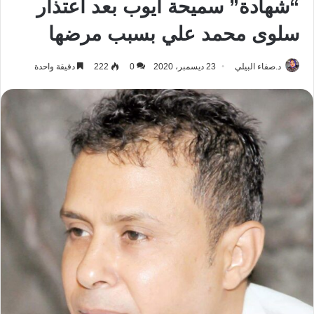
“شهادة” سميحة أيوب بعد اعتذار
سلوى محمد علي بسبب مرضها
د.صفاء البيلي
23 ديسمبر، 2020
0
222
دقيقة واحدة