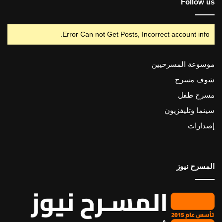
Follow us
Error Can not Get Posts, Incorrect account info.
موسوعة المسرحيين
شوف مسرح
مسرح طفل
سينما وتليفزيون
إصدارات
المسرح نيوز