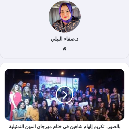
د.صفاء البيلي
موق
ع
الوي
ب
بالصور.. تكريم إلهام شاهين فى ختام مهرجان المهن التمثيلية