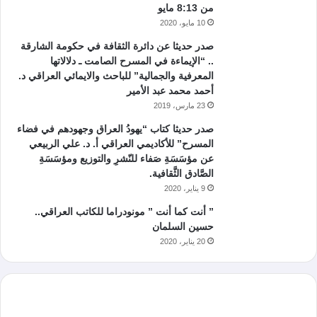
من 8:13 مايو
10 مايو، 2020
صدر حديثا عن دائرة الثقافة في حكومة الشارقة
.. “الإيماءة في المسرح الصامت ـ دلالاتها
المعرفية والجمالية” للباحث والايمائي العراقي د.
أحمد محمد عبد الأمير
23 مارس، 2019
صدر حديثا كتاب “يهودُ العراق وجهودهم في فضاء
المسرح” للأكاديمي العراقي أ. د. علي الربيعي
عن مؤسَسَةِ صَفاء للنّشرِ والتوزيع ومؤسَسَةِ
الصَّادق الثَّقافية.
9 يناير، 2020
” أنت كما أنت ” مونودراما للكاتب العراقي..
حسين السلمان
20 يناير، 2020