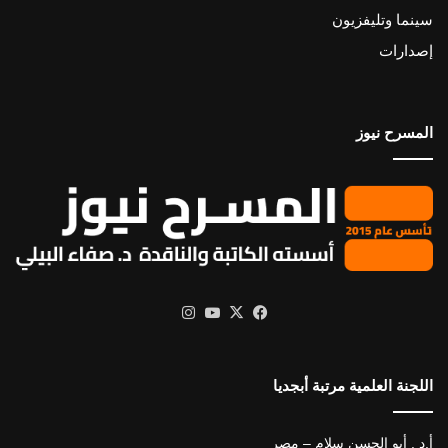
سينما وتليفزيون
إصدارات
المسرح نيوز
X
فيسبوك
يوتيوب
انستقرام
اللجنة العلمية مرتبة أبجديا
أ.د . أبو الحسن سلام – مصر