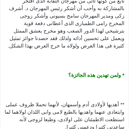
نابع من كونها تأتى من مهرجان النقابة الذى أفتخر
بالمشاركة به وأحب أن أشكر رئيس المهرجان د. أشرف
زكى ومدير المهرجان سامح بسيونى وأشكر زوجى
المخرج رامى الطمبارى الذى أعطانى دفعة قوية
بترشيحي لهذا الدور الصعب وهو مخرج يعشق الممثل
ويعمل على تحسين أدائه ولذلك فقد حصدنا جوائز تمثيل
كثيرة فى هذا العرض ولولاه ما خرج العرض بهذا الشكل.
* ولمن تهدين هذه الجائزة؟
** أهديها لأولادى آدم وأسمهان، لأنهما تحملا ظروف عملى
وابتعادى عنهما واهديها بالطبع لامى وابى اللذان لولاهما لما
استطعت الاطمئنان على اولادى، وطبعا لزوجى لأنه
ساعدنى كثيرا ودعمنى كثيرا.