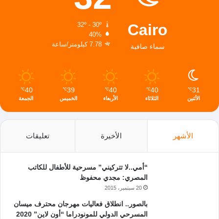
Cairo
32º - 30º
40%
7.78 كيلومتر/ساعة
سماء صافية
40
39
40
40
31
℃
℃
℃
℃
℃
الأثنين
الثلاثاء
الأربعاء
الخميس
الجمعة
الأشهر
الأخيرة
تعليقات
“أمي..لا تتركيني” مسرحية للأطفال للكاتب
المصري: مجدي محفوظ
20 سبتمبر، 2015
بالصور.. انطلاق فعاليات مهرجان محترف ميسان
المسرحي الدولي للمونودراما “أون لاين” 2020