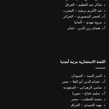
د. شاكر عبد العظيم – العراق
د. عبد الكريم برشيد – المغرب
أ.د. لخضر المنصوري – الجزائر
د. مروة مهدي – ألمانيا
أ.د. هشام زين الدين – لبنان
اللجنة الاستشارية مرتبة أبجديا
ذ. السر السيد – السودان
أ.د. عصام الدين أبو العلا – مصر
ذ. سامي الزهراني – السعودية
أ.د. سليم عجاج – سوريا
د. محمد الخطيب – مصر
د. مهند العميدي – العراق