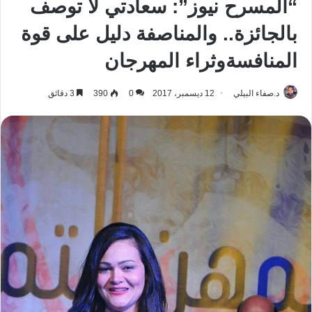
“المسرح نيوز”: سعادتي لا توصف
بالجائزة.. والمناصفة دليل على قوة
المنافسةوثراء المهرجان
د.صفاء البيلي
12 ديسمبر، 2017
0
390
3 دقائق