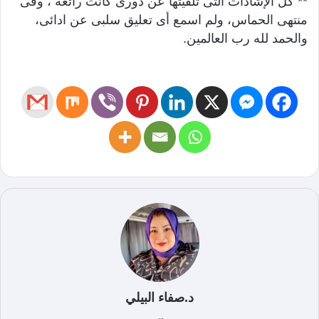
** كل الإشادات التى تلقيتها عن دورى كانت رائعة ، وفى
منتهى الحماس، ولم اسمع أى تعليق سلبى عن ادائى،
والحمد لله رب العالمين.
د.صفاء البيلي