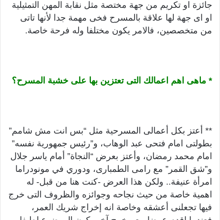
جائزة او تكريم من جهة مختصة مثل نقابة المهن التمثيلية
او اى جهة لها علاقة بالمسرح فخى مهمة جدا لأنها تاتى
من متخصصين، فالامر يكون مختلفا وله فرحة خاصة.
* ماهى اهم اعمالك التى تعتزين بها على خشبة المسرح؟
** أعتز بكل أعمالى المسرحية مثل “بس انت مش شامم”
بطولتى امام فتحى عبد الوهاب، و”رئيس جمهورية نفسه”
امام محمد رمضان، وأعتز بعرض “النجاة” أمام ياسر جلال
و”شق القمر” مع رامى الطمبارى، ودوري في مونودراما
امرأة عنيفة.. ولكن هذا العرض -كنت هنا من قبل- له
اهمية خاصة من حيث نجاحه وجوائزه والظروف التى خرج
فيها تجعلنى أعشقه وخاصة انه إخراج شريك العمر،