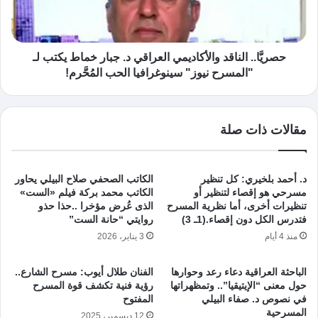
حصريَّا.. الناقد والأكاديمي العراقي د. جبار خماط يكتب لـ
"المسرح نيوز" سينوغرافيا الحب المُحَّرم!
مقالات ذات صلة
د. أحمد بلخيري: كل تنظير
الكاتب الصحفي صلاح البيلي يحاور
مسرحي هو إقصاء لتنظير أو
الكاتب محمد بركة فيلم «الست»
تنظيرات أخرى، أما نظرية المسرح
الذى عُرض مؤخرا ..حذا حذو
فتدرس الكل دون إقصاء.(1ـ 3)
روايتي “حانة الست”
منذ 4 أيام
3 يناير، 2026
الباحثة العراقية دعاء رعد وحوارها
الفنان طلال أيوب: مسرح الشارع..
حول معنى “الإيتيقيا”.. وتمظهراتها
رؤية فنية تكشف قوة المسرح
في نصوص د. صفاء البيلي
المفتوح
المسرحية
12 ديسمبر، 2025