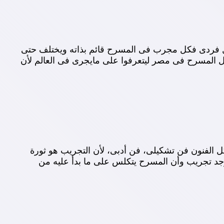
مل فردى فكل مجرب فى المسرح قائم بذاته ويختلف حتى
جال المسرح فى مصر ليتعرفوا على مايجرى فى العالم لأن
كل الفنون فن تشكيلى، فن أدبى، لأن التجريب هو ثورة
جد تجريب وأن المسرح يتكلس على ما بدأ عليه من