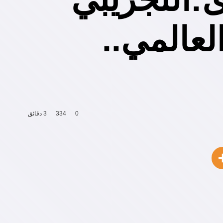
عالمي..
0
334
3 دقائق