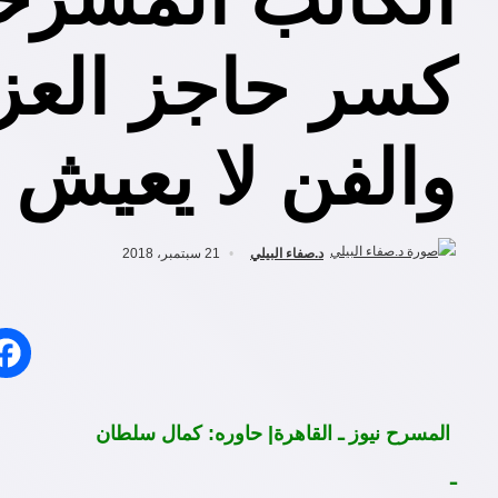
كسر حاجز العزل
والفن لا يعيش إ
د.صفاء البيلي
21 سبتمبر، 2018
المسرح نيوز ـ القاهرة| حاوره: كمال سلطان
ـ