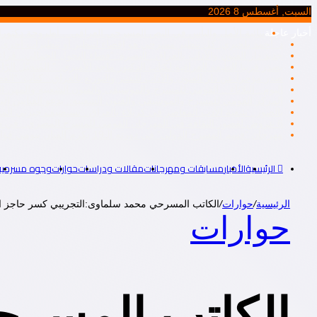
السبت, أغسطس 8 2026
أخبار عاجلة
ثنائية الأمل واليأس في النص المسرحي العراقي .. أطروحة دكتورا
د. أحمد بلخيري: كل تنظير مسرحي هو إقصاء لتنظير أو تنظيرات أخرى، أم
جديد دار الفنون والآداب بالعراق.. البصرة: “فضاء التحول الجمالي.. ق
يصدر قريبا الطّبعة العراقية لكتاب الدكتور ماجد الأميري: ” المُتخيّل ال
صدر مؤخرا عن دار الفنون والآداب للنشر والتوزيع بالعراق.. كتاب: “ا
اليوم.. الثلاثاء .. القومي للمسرح والموسيقى والفنون الشعبية والمهن ال
المركز القومي للمسرح والموسيقي والفنون الشعبية.. يدعو الفنانين إلى ت
بالصور.. شعبة الأدب المعاصر في كربلاء بالعراق.. تستضيف جبرتي 
6 عروض لقصور الثقافة في المهرجان القومي للمسرح المصري.. في دورته التاسعة عشرة..
مهرجان “قسم المسرح الدولي” في دورته الـ19 يكرم الفنان بيومي فؤاد
الرئيسية
الأخبار
مسابقات ومهرجانات
مقالات ودراسات
حوارات
وجوه مسرحية
الرئيسية
/
حوارات
/
الكاتب المسرحي محمد سلماوى:التجريبي كسر حاجز العز
حوارات
الكاتب المسرح