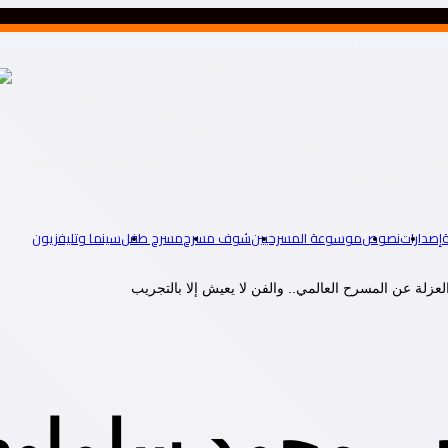
ه نوقشت مؤخرا في جامعة البصرة بكلية الفنون الجميلة
ا نظرية المسرح فتدرس الكل دون إقصاء.(1ـ 3)
راءة في محترف الفنان محمد اسماعيل”
رّافديّ الهارب من التّاريخ – دراسة ونصوص مُعرّبة عن الأصول المسماريّة “
لفضاء المضيء ـ قراءة في محترف الفنان محمد اسماعيل”
تمثيلية يحتفيان بالفنان الراحل عبد العزيز مخيون
سجيل بياناتهم وأعمالهم الفنية للتوثيق
المسرح العربي د. سيد علي إسماعيل للحديث عن الحسين في المسرح المصري
إصدارات
نصوص
موسوعة المسرحيين
شوف مسرح
مسرح طفل
سينما وتليفزيون
لة عن المسرح العالمي.. والفن لا يعيش إلا بالتجريب
ي محمد سلماوى