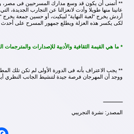
** أتمنى أن يكون قد وسع مدارك المسرحيين فى مصر، وأطل
عانينا منها طويلا وأدت لانعزالنا عن التجارب الجديدة،
أردش يخرج “لعبة النهاية” لبيكيت، أو حسين جمعة يخرج “ال
لكى يكسر هذه العزلة ويطلع جمهور المسرح على أحدث م
* ما هي القيمة الثقافية والأدبية للإصدارات والمترجمات ا
** يجب الاعتراف بأنه فى الدورة الأولى لم تكن تلك المط
ووجد أن المهرجان فرصة جيدة لتنشيط الجانب النظري أيض
ـــــــــــــ
المصدر: نشرة التجريبي