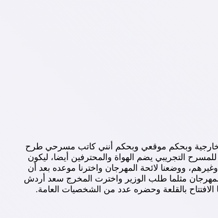
ية الخارجية وبحكم موقعي وبحكم أنني كاتب مسرحي طرح
للمسرح التجريبي يضم الهواة والمحترفين أيضا، ليكون
هم، ووضعنا لائحة المهرجان واخترنا موعده بعد أن
المهرجان مثلما طلب الوزير واخترت المخرج سعد أردش