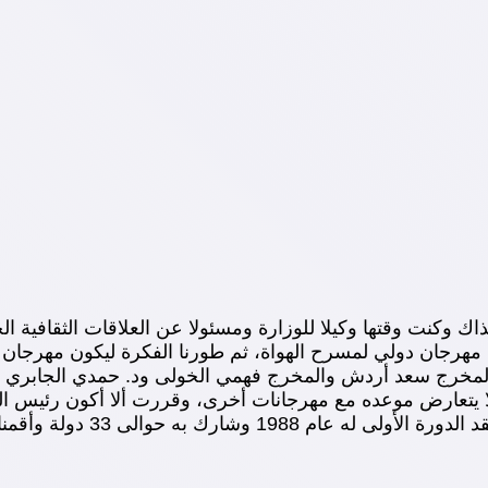
نذاك وكنت وقتها وكيلا للوزارة ومسئولا عن العلاقات الثقاف
ة مهرجان دولي لمسرح الهواة، ثم طورنا الفكرة ليكون مهرجان 
ج سعد أردش والمخرج فهمي الخولى ود. حمدي الجابري وغير
لا يتعارض موعده مع مهرجانات أخرى، وقررت ألا أكون رئيس 
 الافتتاح بالقلعة وحضره عدد من الشخصيات العامة.