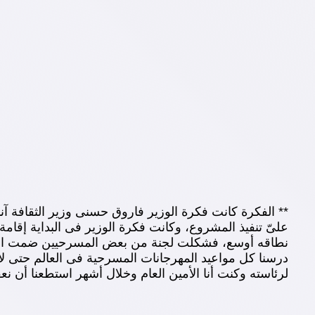
** الفكرة كانت فكرة الوزير فاروق حسنى وزير الثقافة آ
علىّ تنفيذ المشروع، وكانت فكرة الوزير فى البداية إقام
نطاقه أوسع، فشكلت لجنة من بعض المسرحيين ضمت المخر
درسنا كل مواعيد المهرجانات المسرحية فى العالم حتى 
لرئاسته وكنت أنا الأمين العام وخلال أشهر استطعنا أن نعقد الدورة الأولى له عام 1988 وشارك به حوالى 33 دولة وأقمنا