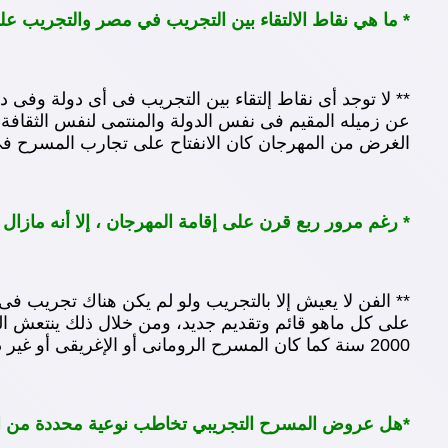
* ما هي نقاط الالتقاء بين التجريب في مصر والتجريب ع
** لا توجد أى نقاط إلتقاء بين التجريب فى أى دولة و
عن زميله المقيم فى نفس الدولة والمنتمى لنفس الثقافة،
الغرض من المهرجان كان الانفتاح على تجارب المسرح فى 
* رغم مرور ربع قرن على إقامة المهرجان ، إلا أنه مازا
** الفن لا يعيش إلا بالتجريب ولو لم يكن هناك تجريب ف
على كل ماهو قائم وتقديم جديد، ومن خلال ذلك ينتعش ا
2000 سنة كما كان المسرح الرومانى أو الإغريقى أو غير ذلك، فهؤلاء لا يفهمون فى الفن، فالفن يتطور بالتجريب.
*هل عروض المسرح التجريبي تخاطب نوعية محددة من ا