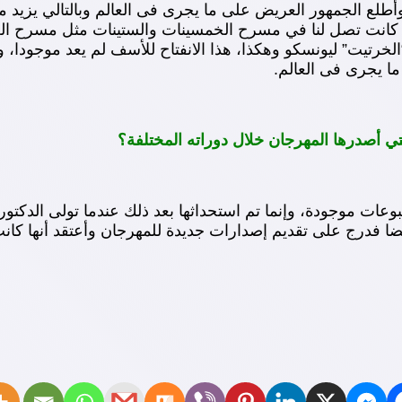
ع الجمهور العريض على ما يجرى فى العالم وبالتالي يزيد من ث
 التي كانت تصل لنا في مسرح الخمسينات والستينات مثل مسرح ا
خرتيت” ليونسكو وهكذا، هذا الانفتاح للأسف لم يعد موجودا، وب
ا يجرى فى العالم.
لتي أصدرها المهرجان خلال دوراته المختلفة؟
بوعات موجودة، وإنما تم استحداثها بعد ذلك عندما تولى الدكت
ا فدرج على تقديم إصدارات جديدة للمهرجان وأعتقد أنها كانت