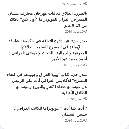
20 سبتمبر، 2015
بالصور.. انطلاق فعاليات مهرجان محترف ميسان
المسرحي الدولي للمونودراما “أون لاين” 2020
من 8:13 مايو
10 مايو، 2020
صدر حديثا عن دائرة الثقافة في حكومة الشارقة
.. “الإيماءة في المسرح الصامت ـ دلالاتها
المعرفية والجمالية” للباحث والايمائي العراقي د.
أحمد محمد عبد الأمير
23 مارس، 2019
صدر حديثا كتاب “يهودُ العراق وجهودهم في فضاء
المسرح” للأكاديمي العراقي أ. د. علي الربيعي
عن مؤسَسَةِ صَفاء للنّشرِ والتوزيع ومؤسَسَةِ
الصَّادق الثَّقافية.
9 يناير، 2020
” أنت كما أنت ” مونودراما للكاتب العراقي..
حسين السلمان
20 يناير، 2020