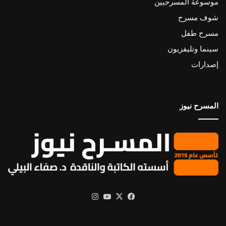
موسوعة المسرحيين
شوف مسرح
مسرح طفل
سينما وتليفزيون
إصدارات
المسرح نيوز
X
فيسبوك
يوتيوب
انستقرام