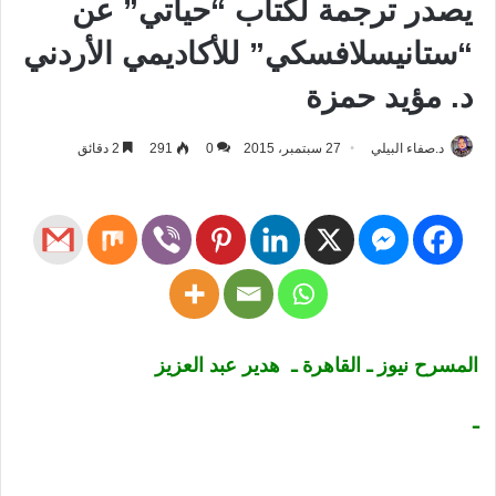
يصدر ترجمة لكتاب “حياتي” عن
“ستانيسلافسكي” للأكاديمي الأردني
د. مؤيد حمزة
د.صفاء البيلي
27 سبتمبر، 2015
0
291
2 دقائق
المسرح نيوز ـ القاهرة ـ هدير عبد العزيز
ـ