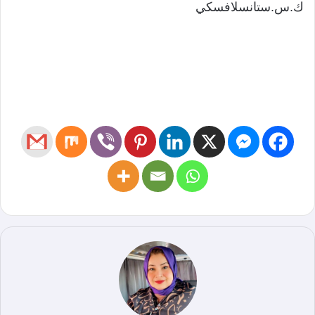
ك.س.ستانسلافسكي