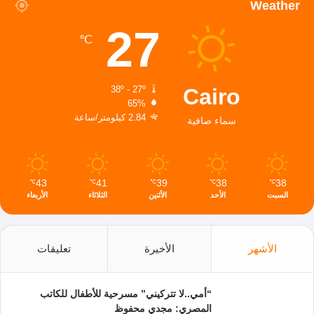
Weather
27
℃
Cairo
38º - 27º
65%
2.84 كيلومتر/ساعة
سماء صافية
43
41
39
38
38
℃
℃
℃
℃
℃
السبت
الأحد
الأثنين
الثلاثاء
الأربعاء
الأشهر
الأخيرة
تعليقات
“أمي..لا تتركيني” مسرحية للأطفال للكاتب
المصري: مجدي محفوظ