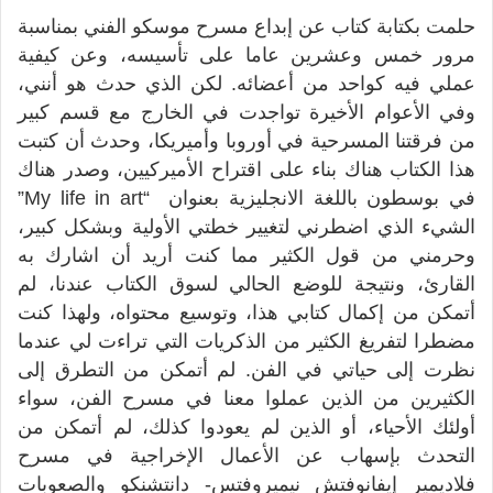
حلمت بكتابة كتاب عن إبداع مسرح موسكو الفني بمناسبة
مرور خمس وعشرين عاما على تأسيسه، وعن كيفية
عملي فيه كواحد من أعضائه. لكن الذي حدث هو أنني،
وفي الأعوام الأخيرة تواجدت في الخارج مع قسم كبير
من فرقتنا المسرحية في أوروبا وأميريكا، وحدث أن كتبت
هذا الكتاب هناك بناء على اقتراح الأميركيين، وصدر هناك
في بوسطون باللغة الانجليزية بعنوان “My life in art”
الشيء الذي اضطرني لتغيير خطتي الأولية وبشكل كبير،
وحرمني من قول الكثير مما كنت أريد أن اشارك به
القارئ، ونتيجة للوضع الحالي لسوق الكتاب عندنا، لم
أتمكن من إكمال كتابي هذا، وتوسيع محتواه، ولهذا كنت
مضطرا لتفريغ الكثير من الذكريات التي تراءت لي عندما
نظرت إلى حياتي في الفن. لم أتمكن من التطرق إلى
الكثيرين من الذين عملوا معنا في مسرح الفن، سواء
أولئك الأحياء، أو الذين لم يعودوا كذلك، لم أتمكن من
التحدث بإسهاب عن الأعمال الإخراجية في مسرح
فلاديمير إيفانوفتش نيميروفتس- دانتشنكو والصعوبات