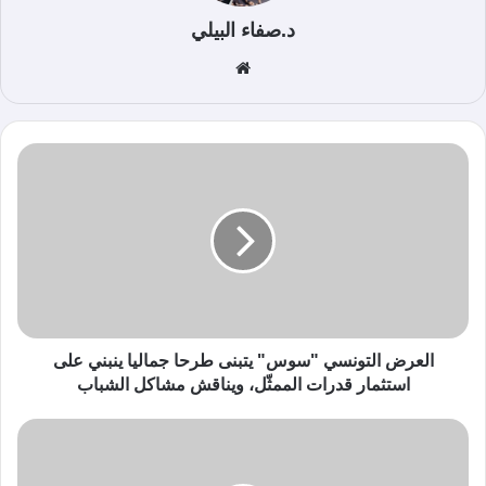
د.صفاء البيلي
موق
ع
الوي
ب
العرض التونسي "سوس" يتبنى طرحا جماليا ينبني على
استثمار قدرات الممثّل، ويناقش مشاكل الشباب