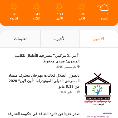
43
41
39
38
39
℃
℃
℃
℃
℃
السبت
الأحد
الأثنين
الثلاثاء
الأربعاء
الأشهر
الأخيرة
تعليقات
“أمي..لا تتركيني” مسرحية للأطفال للكاتب
المصري: مجدي محفوظ
20 سبتمبر، 2015
بالصور.. انطلاق فعاليات مهرجان محترف ميسان
المسرحي الدولي للمونودراما “أون لاين” 2020
من 8:13 مايو
10 مايو، 2020
صدر حديثا عن دائرة الثقافة في حكومة الشارقة