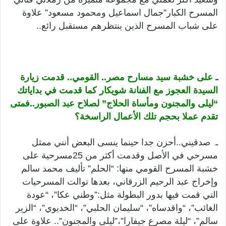
المسرح الكبار”جمال اسماعيل ومحمود مسعود” علاوة
على شباب المسرح الذين ينتظرهم مستقبل رائع..
ـ على خشبة سيد مسارح مصر.. القومي.. قدمت زيارة
السيدة العجوز مع الفنانة شويكار كما قدمت في بداياتك
“ليلى والمجنون ومأساة الحلاج” لصلاح عبد الصبور..فمتى
تقدم عملا بحجم تلك الأعمال الراسخة؟
ـ صدقيني..أحزن جدا حينما ينسى البعض أنني ممثل
مسرحي في الأصل وقدمت أكثر من 25مسرحية على
خشبة المسرح القومي منها: “الحلم” تأليف محمد سالم
وإخراج عبد الرحيم الزرقاني، بعدها توالت المسرحيات
التي قمت فيها بدور البطولة مثل:”وطني عكا”، “عودة
الغائب”، “واقدساه”، “سليمان الحلبي”، “الخديوي”، “الزير
سالم”، “ليلة مصرع جيفارا”،”ليلى والمجنون”.. علاوة على