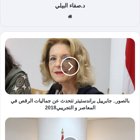
د.صفاء البيلي
موق
ع
الوي
ب
بالصور.. جابرييل براندستيتر تتحدث عن جماليات الرقص في
المعاصر و التجريبي2018