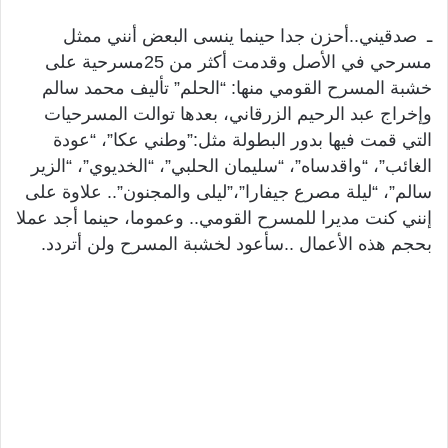
ـ صدقيني..أحزن جدا حينما ينسى البعض أنني ممثل
مسرحي في الأصل وقدمت أكثر من 25مسرحية على
خشبة المسرح القومي منها: “الحلم” تأليف محمد سالم
وإخراج عبد الرحيم الزرقاني، بعدها توالت المسرحيات
التي قمت فيها بدور البطولة مثل:”وطني عكا”، “عودة
الغائب”، “واقدساه”، “سليمان الحلبي”، “الخديوي”، “الزير
سالم”، “ليلة مصرع جيفارا”،”ليلى والمجنون”.. علاوة على
إنني كنت مديرا للمسرح القومي.. وعموما، حينما أجد عملا
بحجم هذه الأعمال ..سأعود لخشبة المسرح ولن أتردد.