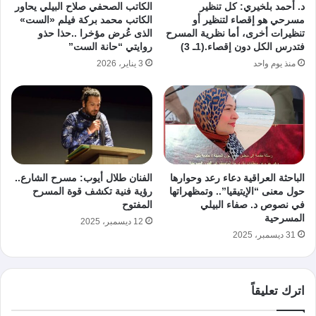
د. أحمد بلخيري: كل تنظير
الكاتب الصحفي صلاح البيلي يحاور
مسرحي هو إقصاء لتنظير أو
الكاتب محمد بركة فيلم «الست»
تنظيرات أخرى، أما نظرية المسرح
الذى عُرض مؤخرا ..حذا حذو
فتدرس الكل دون إقصاء.(1ـ 3)
روايتي “حانة الست”
منذ يوم واحد
3 يناير، 2026
الباحثة العراقية دعاء رعد وحوارها
الفنان طلال أيوب: مسرح الشارع..
حول معنى “الإيتيقيا”.. وتمظهراتها
رؤية فنية تكشف قوة المسرح
في نصوص د. صفاء البيلي
المفتوح
المسرحية
12 ديسمبر، 2025
31 ديسمبر، 2025
اترك تعليقاً