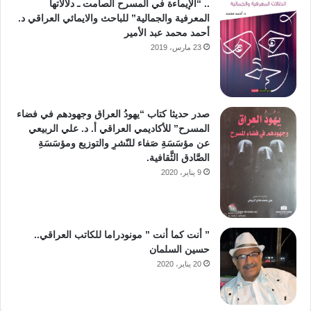
.. “الإيماءة في المسرح الصامت ـ دلالاتها
المعرفية والجمالية” للباحث والايمائي العراقي د.
أحمد محمد عبد الأمير
23 مارس، 2019
صدر حديثا كتاب “يهودُ العراق وجهودهم في فضاء
المسرح” للأكاديمي العراقي أ. د. علي الربيعي
عن مؤسَسَةِ صَفاء للنّشرِ والتوزيع ومؤسَسَةِ
الصَّادق الثَّقافية.
9 يناير، 2020
” أنت كما أنت ” مونودراما للكاتب العراقي..
حسين السلمان
20 يناير، 2020