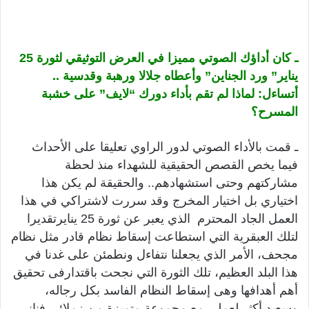
ـ كان أداؤك الصوتي مميزا في العرض التوثيقي لثورة 25
يناير” ورد الجناين” وأعطاه جلالا ورهبة وقدسية ..
أتساءل: لماذا لم تقم بأداء دورك “لايف” على خشبة
المسرح؟
ـ قمت بالأداء الصوتي لدور الراوي تعليقا على الأحداث
فيما يخص القصص الحقيقية للشهداء منذ لحظة
مشاركتهم وحتى استشهادهم.. والحقيقة لم يكن هذا
اختياري بل اختيار المخرج وقد سررت لاشتراكي في هذا
العمل الجاد المحترم الذي يعبر عن ثورة 25 ينايرتقديرا
لتلك العبقرية التي استطاعت إسقاط نظام قادر مثل نظام
مجحف، الأمر الذي يجعلنا نتفاءل ونطمئن على غدنا في
هذا البلد العظيم، تلك الثورة التي نجحت باقتدارفى تحقيق
أهم أهدافها وهى إسقاط النظام الفاسد بكل رجاله،
وسعيد أكثر لعملي مع مجموعة متميزة من زملائي فناني