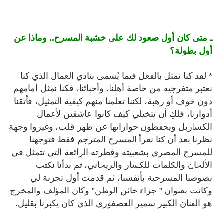
ـ متى كان أول صعود لك على خشبة المسرح.. وماذا عن
أول بطولة؟
* لقد كنا نمثل بالفعل فيما يُسمى بنادي العمال الذي كنا
نعتبر متفرجيه من خاصة أهلنا، وأحبائنا، فكنا نمثل أمامهم
دون خوف أو رهبة، لكننا تعلمنا منهم كيفية التمثيل، فأتقنا
أدوارنا، فلكِ أن تتخيلي كيف كانوا عاشقين لأعمال
الكساربل ويحفظون حواراتها عن ظهر قلب، وغيروا وجهة
نظرنا بعد أن كنا نقرأ المسرح المترجم فقط فتوجهنا
للمسرح المصري بشعبيته وفطرته الرائعة التي تتمثل في
الألحان والكلمات للكسار والريحاني، ثم بدأنا نكتب
نصوصنا المسرحية بأنفسنا، ثم قدمت أول تجربة لي
وكانت بعنوان ” جزاء خائن الوطن” وكان المؤلف والمخرج
هو الفنان الكبير سمير العصفوري الذي كان يكبرنا بقليل.