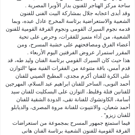
ساحة مركز الهناجر للفنون بدار الأوبرا المصرية .
وقد أبدى اعجابه جلال بمشاركة البيت الفنى للفنون
الشعبية والاستعراضية برئاسة المخرج عادل عبده، وبما
قدمه نجوم السيرك القومى ونجوم الفرقة القومية للفنون
الشعبية، من أداء متميز للفقرات، وحرص على تحية
أعضاء الفرق ومصافحتهم على خشبة المسرح، ومن
المقرر استمرار عروض الفرقتين اليوم الأربعاء .
هذا حيث كان السيرك القومي برئاسة الفنان وليد طه، قد
قدم أمس، باقة متنوعة من الفقرات الفنية منها “التوازن
على الكرة للفنان أكرم مجدى، المطبخ الصيني للفنان
أحمد النوبى، الساحر للفنان ابراهيم عبد السلام، المهرجين
للفنانين فتلة وقلبظ، التوازن على البسكليت للفنان سيد
أسامة، الكاوتشوك للفنانة تقى، الدودة الشقية للفنان
أحمد شعبان، والانتيبوت للفنانة مروة المصرى، والديابلو
للفنان زيزو” .
فيما استمتع جمهور المسرح بمجموعة من استعراضات
الفرقة القومية للفنون الشعبية برئاسة الفنان هانى