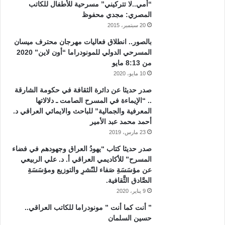
“أمي..لا تتركيني” مسرحية للأطفال للكاتب
المصري: مجدي محفوظ
20 سبتمبر، 2015
بالصور.. انطلاق فعاليات مهرجان محترف ميسان
المسرحي الدولي للمونودراما “أون لاين” 2020
من 8:13 مايو
10 مايو، 2020
صدر حديثا عن دائرة الثقافة في حكومة الشارقة
.. “الإيماءة في المسرح الصامت ـ دلالاتها
المعرفية والجمالية” للباحث والايمائي العراقي د.
أحمد محمد عبد الأمير
23 مارس، 2019
صدر حديثا كتاب “يهودُ العراق وجهودهم في فضاء
المسرح” للأكاديمي العراقي أ. د. علي الربيعي
عن مؤسَسَةِ صَفاء للنّشرِ والتوزيع ومؤسَسَةِ
الصَّادق الثَّقافية.
9 يناير، 2020
” أنت كما أنت ” مونودراما للكاتب العراقي..
حسين السلمان