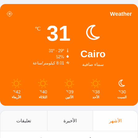
Weather
31
℃
Cairo
31º - 29º
52%
8.01 كيلومتر/ساعة
سماء صافية
42
40
39
38
30
℃
℃
℃
℃
℃
السبت
الأحد
الأثنين
الثلاثاء
الأربعاء
الأشهر
الأخيرة
تعليقات