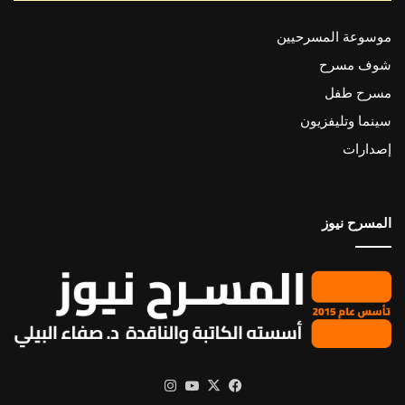
موسوعة المسرحيين
شوف مسرح
مسرح طفل
سينما وتليفزيون
إصدارات
المسرح نيوز
X
فيسبوك
يوتيوب
انستقرام