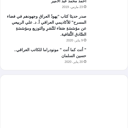
أحمد محمد عبد الأمير
23 مارس، 2019
صدر حديثا كتاب “يهودُ العراق وجهودهم في فضاء
المسرح” للأكاديمي العراقي أ. د. علي الربيعي
عن مؤسَسَةِ صَفاء للنّشرِ والتوزيع ومؤسَسَةِ
الصَّادق الثَّقافية.
9 يناير، 2020
” أنت كما أنت ” مونودراما للكاتب العراقي..
حسين السلمان
20 يناير، 2020