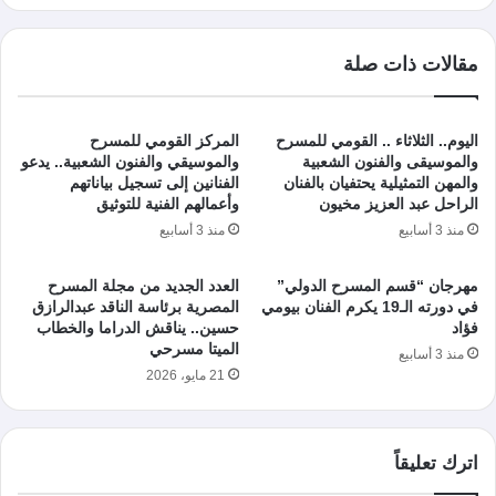
مقالات ذات صلة
اليوم.. الثلاثاء .. القومي للمسرح
المركز القومي للمسرح
والموسيقى والفنون الشعبية
والموسيقي والفنون الشعبية.. يدعو
والمهن التمثيلية يحتفيان بالفنان
الفنانين إلى تسجيل بياناتهم
الراحل عبد العزيز مخيون
وأعمالهم الفنية للتوثيق
منذ 3 أسابيع
منذ 3 أسابيع
مهرجان “قسم المسرح الدولي”
العدد الجديد من مجلة المسرح
في دورته الـ19 يكرم الفنان بيومي
المصرية برئاسة الناقد عبدالرازق
فؤاد
حسين.. يناقش الدراما والخطاب
الميتا مسرحي
منذ 3 أسابيع
21 مايو، 2026
اترك تعليقاً