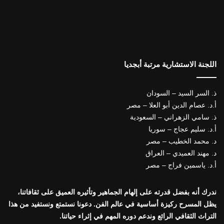
اللجنة الاستشارية مرتبة أبجديا
ذ. السر السيد – السودان
أ.د. عصام الدين أبو العلا – مصر
ذ. سامي الزهراني – السعودية
أ.د. سليم عجاج – سوريا
د. محمد الخطيب – مصر
د. مهند العميدي – العراق
أ.د. ياسمين فراج – مصر
ندرك أنه بفضل قدرته على إلهام الجماهير وتأثيره العميق على ثقافاتنا،
يظل المسرح ركيزة أساسية في عالم الفن. دعونا نستمتع ونستفيد من هذا
التراث الثقافي الرائع وندعم دوره المهم في إثراء حياتنا.