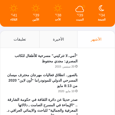
41
39
38
39
34
℃
℃
℃
℃
℃
الجمعة
السبت
الأحد
الأثنين
الثلاثاء
الأشهر
الأخيرة
تعليقات
“أمي..لا تتركيني” مسرحية للأطفال للكاتب
المصري: مجدي محفوظ
20 سبتمبر، 2015
بالصور.. انطلاق فعاليات مهرجان محترف ميسان
المسرحي الدولي للمونودراما “أون لاين” 2020
من 8:13 مايو
10 مايو، 2020
صدر حديثا عن دائرة الثقافة في حكومة الشارقة
.. “الإيماءة في المسرح الصامت ـ دلالاتها
المعرفية والجمالية” للباحث والايمائي العراقي د.