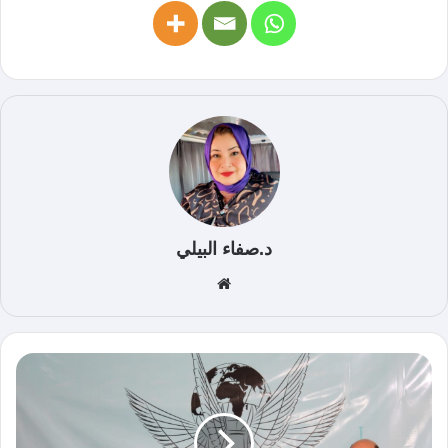
د.صفاء البيلي
موق
ع
الوي
ب