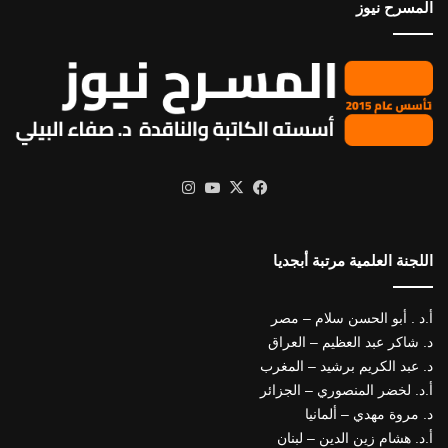
المسرح نيوز
X
فيسبوك
يوتيوب
انستقرام
اللجنة العلمية مرتبة أبجديا
أ.د . أبو الحسن سلام – مصر
د. شاكر عبد العظيم – العراق
د. عبد الكريم برشيد – المغرب
أ.د. لخضر المنصوري – الجزائر
د. مروة مهدي – ألمانيا
أ.د. هشام زين الدين – لبنان