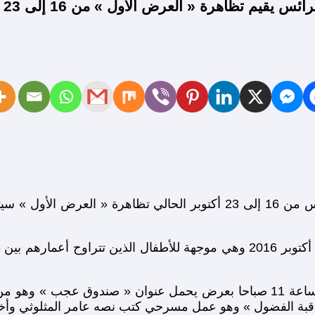
وتفتتح تظاهرة « العرض الأول » يوم الأحد 16 أكتوبر على الساعة 11 صباحا بعرض 