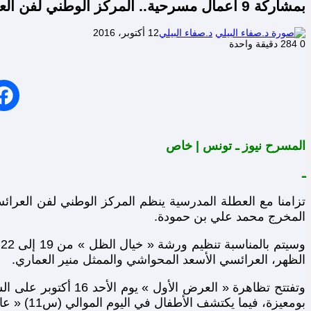
بمشاركة 9 أعمال مسرحية.. المركز الوطني لفن العرائس يقيم تظاهرة « العرض الأول » من 16 إلى 23 أكتوبر الحالي.. بتونس
د.صفاء البيلي
12 أكتوبر، 2016
0
284
دقيقة واحدة
المسرح نيوز ـ تونس | خاص
ـ
المخرج محمد علي بن حمودة.
الظهر، العرائسي الأسعد المحواشي والممثل منير العماري.
بومعيزة، فيما يكتشف الأطفال في اليوم الموالي (س11) « عاقبة الفضول » وهو عمل مسرحي كتب نصه عامر المثلوثي وأخرجه محمد علي بن حمودة (شركة رموز للإنتاج بتونس).