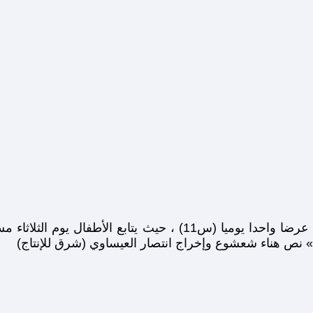
ومن الثلاثاء 18 أكتوبر إلى السبت 22 أكتوبر يتضمن البرنامج عرضا
 » نص هناء شعشوع وإخراج انتصار العيساوي (شرق للإنتاج)