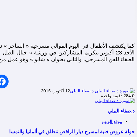
كما يكتشف الأطفال في اليوم الموالي مسرحية « الساحر » نص
العنقاء للفن المسرحي، والثاني بعنوان « شابو » وهو عمل م
د.صفاء البيلي
12 أكتوبر، 2016
0
284
دقيقة واحدة
د.صفاء البيلي
موقع الويب
جولة عروض فنية لمسرح ديار الراقص تنطلق في ألمانيا والنمسا