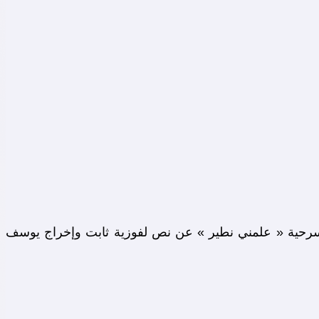
 واحدا يوميا (س11) ، حيث يتابع الأطفال يوم الثلاثاء مسرحية « علمني نطير » عن نص لفوزية ثابت وإخراج يوسف