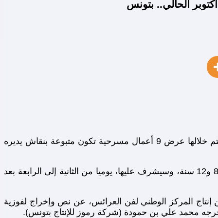
تزامنا مع العطلة المدرسية ينظم المركز الوطني لفن العرائس من 16 إلى 23 أكتوبر الحالي تظاهرة « العرض الأول » سيتم خلالها عرض 9 أعمال مسرحية تكون متبوعة بنقاش يديره
وسيتم بالمناسبة تنظيم ورشة « خيال الظل » من 19 إلى 22 أكتوبر 2016 وهي موجهة للأطفال الذين تتراوح أعمارهم بين 8 و12 سنة، وسيشرف عليها، يوميا من الثانية إلى الرابعة بعد
يحمل عنوان « صندوق عجب » وهو من إنتاج المركز الوطني لفن العرائس، عن نص وإخراج لفوزية