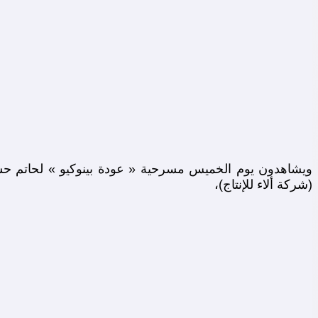
ويشاهدون يوم الخميس مسرحية « عودة بينوكيو » لحاتم ح
(شركة ألاء للإنتاج)،