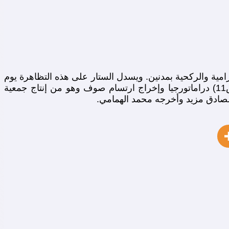
مية والركحية بمدنين. ويسدل الستار على هذه التظاهرة يوم
الأحد 23 أكتوبر بتكريم المشاركين في ورشة « خيال الظل » (س15) وتقديم عرضين مسرحيين الأول بعنوان سندريلا (س11) دراماتورجيا وإخراج ارتسام صوف وهو من إنتاج جمعية
الصادق مزيد وأخرجه محمد الهمامي.