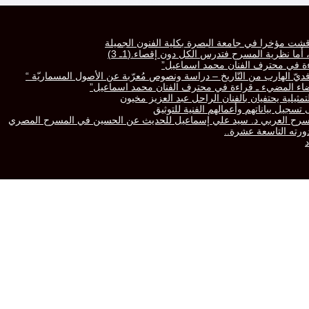
قشت مؤخرا في جامعة البصرة بكلية الفنون الجميلة
ا نظرية المسرح فتدرس الكل دون إقصاء.(1ـ 3)
راءة في محترف الفنان محمد اسماعيل”
رّافديّ الهارب من التّاريخ – دراسة ونصوص مُعرّبة عن الأصول المسماريّة “
لفضاء المضيء ـ قراءة في محترف الفنان محمد اسماعيل”
تمثيلية يحتفيان بالفنان الراحل عبد العزيز مخيون
سجيل بياناتهم وأعمالهم الفنية للتوثيق
المسرح العربي د. سيد علي إسماعيل للحديث عن الحسين في المسرح المصري