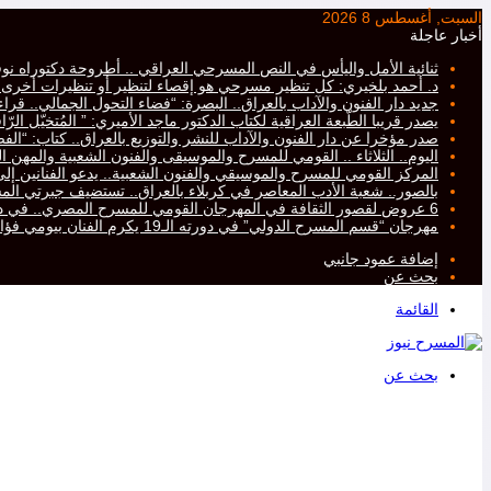
السبت, أغسطس 8 2026
أخبار عاجلة
ثنائية الأمل واليأس في النص المسرحي العراقي .. أطروحة دكتوراه نو
د. أحمد بلخيري: كل تنظير مسرحي هو إقصاء لتنظير أو تنظيرات أخرى، أم
جديد دار الفنون والآداب بالعراق.. البصرة: “فضاء التحول الجمالي.. ق
يصدر قريبا الطّبعة العراقية لكتاب الدكتور ماجد الأميري: ” المُتخيّل ال
صدر مؤخرا عن دار الفنون والآداب للنشر والتوزيع بالعراق.. كتاب: “ا
اليوم.. الثلاثاء .. القومي للمسرح والموسيقى والفنون الشعبية والمهن ال
المركز القومي للمسرح والموسيقي والفنون الشعبية.. يدعو الفنانين إلى ت
بالصور.. شعبة الأدب المعاصر في كربلاء بالعراق.. تستضيف جبرتي 
6 عروض لقصور الثقافة في المهرجان القومي للمسرح المصري.. في دورته التاسعة عشرة..
مهرجان “قسم المسرح الدولي” في دورته الـ19 يكرم الفنان بيومي فؤاد
إضافة عمود جانبي
بحث عن
القائمة
بحث عن