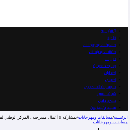
الرئيسية
الأخبار
مسابقات ومهرجانات
مقالات ودراسات
حوارات
وجوه مسرحية
إصدارات
نصوص
موسوعة المسرحيين
شوف مسرح
مسرح طفل
سينما وتليفزيون
الرئيسية
/
مسابقات ومهرجانات
/
بمشاركة 9 أعمال مسرحية.. المركز الوطني لفن العرائس يقيم تظاهرة « العرض الأول » من 16 إلى 23 أكتوبر الحالي.. بتونس
مسابقات ومهرجانات