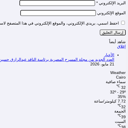
البريد الإلكتروني
*
الموقع الإلكتروني
احفظ اسمي، بريدي الإلكتروني، والموقع الإلكتروني في هذا المتصفح لاستخ
شاهد أيضاً
إغلاق
الأخبار
العدد الجديد من مجلة المسرح المصرية برئاسة الناقد عبدالرازق حسين
21 مايو، 2026
Weather
Cairo
سماء صافية
℃
32
32º - 29º
35%
7.72 كيلومتر/ساعة
℃
32
الجمعة
℃
39
السبت
℃
38