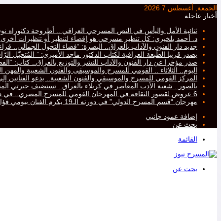
الجمعة, أغسطس 7 2026
أخبار عاجلة
ثنائية الأمل واليأس في النص المسرحي العراقي .. أطروحة دكتوراه نو
د. أحمد بلخيري: كل تنظير مسرحي هو إقصاء لتنظير أو تنظيرات أخرى، أم
جديد دار الفنون والآداب بالعراق.. البصرة: “فضاء التحول الجمالي.. ق
يصدر قريبا الطّبعة العراقية لكتاب الدكتور ماجد الأميري: ” المُتخيّل ال
صدر مؤخرا عن دار الفنون والآداب للنشر والتوزيع بالعراق.. كتاب: “ا
اليوم.. الثلاثاء .. القومي للمسرح والموسيقى والفنون الشعبية والمهن ال
المركز القومي للمسرح والموسيقي والفنون الشعبية.. يدعو الفنانين إلى ت
بالصور.. شعبة الأدب المعاصر في كربلاء بالعراق.. تستضيف جبرتي 
6 عروض لقصور الثقافة في المهرجان القومي للمسرح المصري.. في دورته التاسعة عشرة..
مهرجان “قسم المسرح الدولي” في دورته الـ19 يكرم الفنان بيومي فؤاد
إضافة عمود جانبي
بحث عن
القائمة
بحث عن