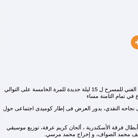
وافق الفنان إسماعيل مختار رئيس البيت الفني للمسرح على مد عرض “أبو كبسولة “من إنتاج فرقة الإسكندرية التابعة للبيت الفني للمسرح ل 15 ليلة جديدة للمرة الخامسة على التوالي
 في تمام الثامنة مساء
 الى نجاحه النقدي، يدور العرض فى إطار كوميدى اجتماعى حول
وأبطال فرقة الأسكندرية ، ألحان كريم عرفة، توزيع موسيقي
أليف محمد الصواف، و إخراج محمد مرسي.