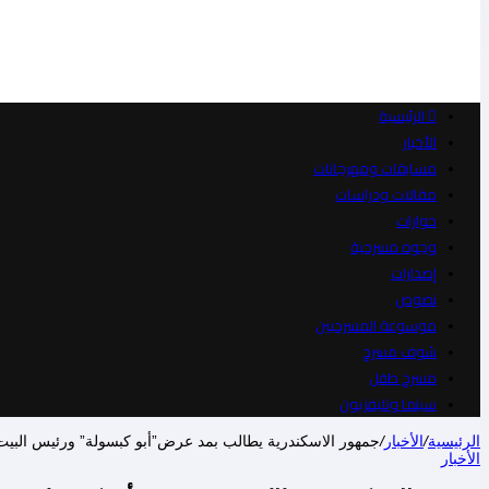
الرئيسية
الأخبار
مسابقات ومهرجانات
مقالات ودراسات
حوارات
وجوه مسرحية
إصدارات
نصوص
موسوعة المسرحيين
شوف مسرح
مسرح طفل
سينما وتليفزيون
الرئيسية
/
الأخبار
/
جمهور الاسكندرية يطالب بمد عرض”أبو كبسولة” ورئيس البيت
الأخبار