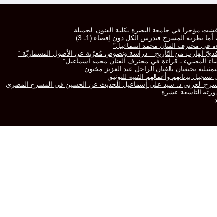
قشت مؤخرا في جامعة البصرة بكلية الفنون الجميلة
ا نظرية المسرح فتدرس الكل دون إقصاء.(1ـ 3)
راءة في محترف الفنان محمد اسماعيل”
رّافديّ الهارب من التّاريخ – دراسة ونصوص مُعرّبة عن الأصول المسماريّة “
لفضاء المضيء ـ قراءة في محترف الفنان محمد اسماعيل”
تمثيلية يحتفيان بالفنان الراحل عبد العزيز مخيون
سجيل بياناتهم وأعمالهم الفنية للتوثيق
المسرح العربي د. سيد علي إسماعيل للحديث عن الحسين في المسرح المصري