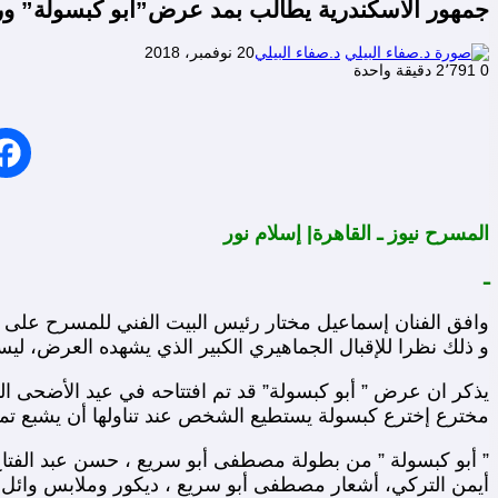
جمهور الاسكندرية يطالب بمد عرض”أبو كبسولة” ور
د.صفاء البيلي
20 نوفمبر، 2018
0
2٬791
دقيقة واحدة
المسرح نيوز ـ القاهرة| إسلام نور
ـ
و ذلك نظرا للإقبال الجماهيري الكبير الذي يشهده العرض، لي
يذكر ان عرض ” أبو كبسولة” قد تم افتتاحه في عيد الأضحى الم
مخترع إخترع كبسولة يستطيع الشخص عند تناولها أن يشبع تمام
” أبو كبسولة ” من بطولة مصطفى أبو سريع ، حسن عبد الفتاح،
أيمن التركي، أشعار مصطفى أبو سريع ، ديكور وملابس وائل 