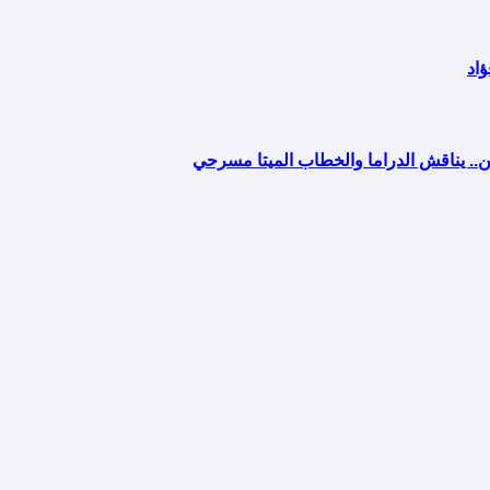
ن.. يناقش الدراما والخطاب الميتا مسرحي