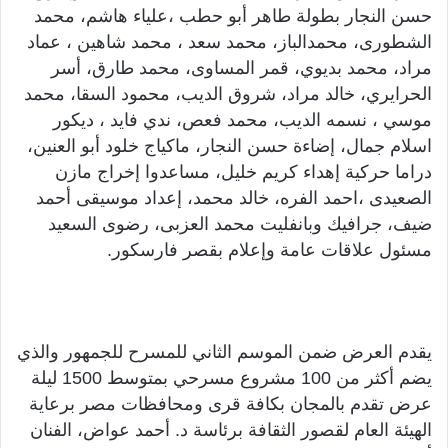
حسن النجار بطولة طاهر أبو حطب ،علياء هاشم، محمد
الشطورى، محمدالباز، محمد سعد ، محمد شاهين ، عماد
مراد، محمد بديوي، قمر المساوى، محمد طارق، أسر
الحرايري، خالد مراد، شروق الديب، محمود السقا، محمد
موسي ، نسمه الديب، محمد فعص، ندي فايد ، ديكور
اسلام جمال، إضاءة حسن النجار، ماكياج خلود أبو العنين،
دراما حركية إهداء كريم خليل، مساعدوا إخراج مازن
الصعيدى ،احمد الفره، خالد محمد، إعداد موسيقى أحمد
ضيف، جرافيك وبانفليت محمد العزبى، رضوى السعيد
مسئول علاقات عامة وإعلام بقصر فارسكور.
يقدم العرض ضمن الموسم الثاني للمسرح للجمهور والذي
يضم أكثر من 100 مشروع مسرحي بمتوسط 1500 ليلة
عرض تقدم بالمجان بكافة قرى ومحافظات مصر برعاية
الهيئة العام لقصور الثقافة برئاسة د. أحمد عواض، الفنان