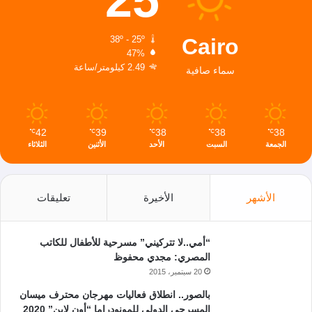
25
Cairo
38º - 25º
47%
2.49 كيلومتر/ساعة
سماء صافية
42
39
38
38
38
℃
℃
℃
℃
℃
الجمعة
السبت
الأحد
الأثنين
الثلاثاء
الأشهر
الأخيرة
تعليقات
“أمي..لا تتركيني” مسرحية للأطفال للكاتب
المصري: مجدي محفوظ
20 سبتمبر، 2015
بالصور.. انطلاق فعاليات مهرجان محترف ميسان
المسرحي الدولي للمونودراما “أون لاين” 2020