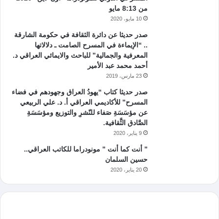
من 8:13 مايو
10 مايو، 2020
صدر حديثا عن دائرة الثقافة في حكومة الشارقة
.. “الإيماءة في المسرح الصامت ـ دلالاتها
المعرفية والجمالية” للباحث والايمائي العراقي د.
أحمد محمد عبد الأمير
23 مارس، 2019
صدر حديثا كتاب “يهودُ العراق وجهودهم في فضاء
المسرح” للأكاديمي العراقي أ. د. علي الربيعي
عن مؤسَسَةِ صَفاء للنّشرِ والتوزيع ومؤسَسَةِ
الصَّادق الثَّقافية.
9 يناير، 2020
” أنت كما أنت ” مونودراما للكاتب العراقي..
حسين السلمان
20 يناير، 2020