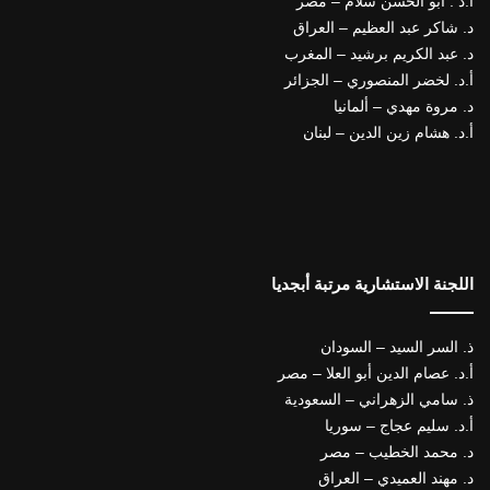
أ.د . أبو الحسن سلام – مصر
د. شاكر عبد العظيم – العراق
د. عبد الكريم برشيد – المغرب
أ.د. لخضر المنصوري – الجزائر
د. مروة مهدي – ألمانيا
أ.د. هشام زين الدين – لبنان
اللجنة الاستشارية مرتبة أبجديا
ذ. السر السيد – السودان
أ.د. عصام الدين أبو العلا – مصر
ذ. سامي الزهراني – السعودية
أ.د. سليم عجاج – سوريا
د. محمد الخطيب – مصر
د. مهند العميدي – العراق