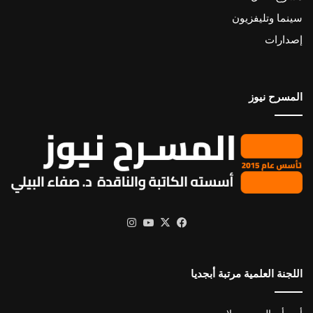
سينما وتليفزيون
إصدارات
المسرح نيوز
X
فيسبوك
يوتيوب
انستقرام
اللجنة العلمية مرتبة أبجديا