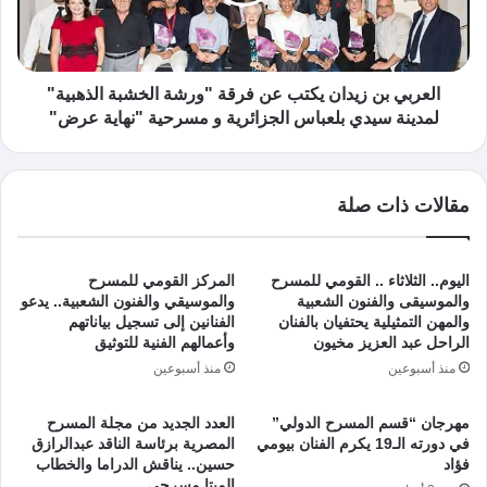
العربي بن زيدان يكتب عن فرقة "ورشة الخشبة الذهبية"
لمدينة سيدي بلعباس الجزائرية و مسرحية "نهاية عرض"
مقالات ذات صلة
اليوم.. الثلاثاء .. القومي للمسرح
المركز القومي للمسرح
والموسيقى والفنون الشعبية
والموسيقي والفنون الشعبية.. يدعو
والمهن التمثيلية يحتفيان بالفنان
الفنانين إلى تسجيل بياناتهم
الراحل عبد العزيز مخيون
وأعمالهم الفنية للتوثيق
منذ أسبوعين
منذ أسبوعين
مهرجان “قسم المسرح الدولي”
العدد الجديد من مجلة المسرح
في دورته الـ19 يكرم الفنان بيومي
المصرية برئاسة الناقد عبدالرازق
فؤاد
حسين.. يناقش الدراما والخطاب
الميتا مسرحي