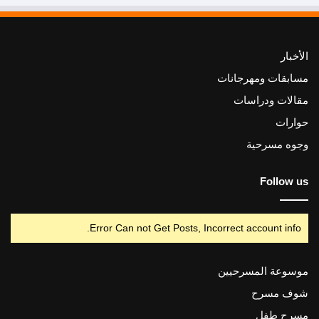
الأخبار
مسابقات ومهرجانات
مقالات ودراسات
حوارات
وجوه مسرحية
Follow us
Error Can not Get Posts, Incorrect account info.
موسوعة المسرحيين
شوف مسرح
مسرح طفل