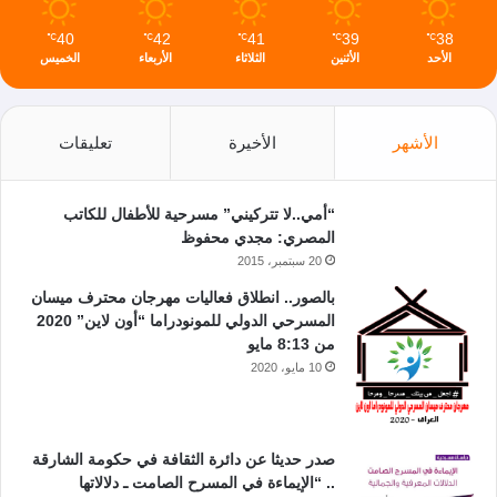
40
42
41
39
38
℃
℃
℃
℃
℃
الأحد
الأثنين
الثلاثاء
الأربعاء
الخميس
الأشهر
الأخيرة
تعليقات
“أمي..لا تتركيني” مسرحية للأطفال للكاتب
المصري: مجدي محفوظ
20 سبتمبر، 2015
بالصور.. انطلاق فعاليات مهرجان محترف ميسان
المسرحي الدولي للمونودراما “أون لاين” 2020
من 8:13 مايو
10 مايو، 2020
صدر حديثا عن دائرة الثقافة في حكومة الشارقة
.. “الإيماءة في المسرح الصامت ـ دلالاتها