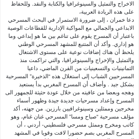
الاخراج والتمثيل والسينوغرافيا والكتابة والنقد. وللحفاظ
على هذه الريادة العربية،
دعا خمران ، إلى ضرورة الاستمرار في البحث المسرحي
الابداعي والجمالي مع المواكبة الإدارية للقطاعات الوصية
باعتبار أن المسرح يقوم على تناغم بين ما هو إبداعي وما
هو إداري. وأكد أن المتتبع للمشهد المسرحي الوطني
يلحظ أن هناك إضافات نوعية على مستوى الاشتغال
والتمثيل والإخراج والسينوغرافيا، والتي تراكمت منذ
الثمانينيات والتسعينيات من القرن الماضي، داعيا
المسرحيين الشباب إلى استغلال هذه “الذخيرة” المسرحية
بشكل جيد . وأضاف أن المسرح المغربي بدأ يستعيد
وهجه وبعضا من عافيته من خلال عودة حثيثة للجمهور الى
المسرح وإعداد مسرحيات جديدة جيدة وظهور أسماء
مخرجين وممثلين وسينوغرافيين بارزين. من جهته، أكد
مؤلف مسرحية “صباح ومسا” المسرحي غنان غنام، وهو
كاتب ومخرج وممثل مسرحي فلسطيني- أردني ، أن
المسرح المغربي بصم حضورا لافت وقويا في المشهد