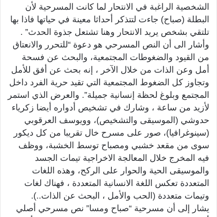
الشخصية الراغبة في الانتحار لما كانت المسرحية لأن
البطلة (صباح) جاءت لتتذكر أحداثا معينة في حياتها فاذا بها
تلتقي بشخص يريد الانتحار وهنا تشتعل جذوة الحدث” .
وأشار الى أن النص المسرحي هو دعوة “للتحرر والانعتاق
من القيود والضغوطات المجتمعية، والبحث عن فسحة
أمل وعن الذات من خلال الآخر ، إنه بحث عن أفق للأمل
وتجاوز كل الضغوط المجتمعية التي تقيد حرية الفرد داخل
المجتمع وبلوغ لحظة إنسانية جميلة”. والعرض الذي استمر
لأزيد من ساعة ، وشارك في تشخيص أدواره أيضا زكرياء
حدوشي (الموسيقى والتشخيص)، وويوسف العرقوبي
(سينوغرافيا)، صور على مسرح خال تقريبا من كل ديكور
سوى من مقعد خشبي ومصباح توسط الخشبة، ووظف
فيه المخرج خلال المعالجة الاخراجية تيمات الجسد
والموسيقى الحية والحوار على الركح، وهذه اللغات
المتعددة تعكس اللغة الانسانية المتعددة ، فهناك لغات
وتيمات متعددة (الحب والأمل ، البحث عن الذات..).
يشار إلى أن مسرحية “صباح ومسا” نص مسرحي أصلي