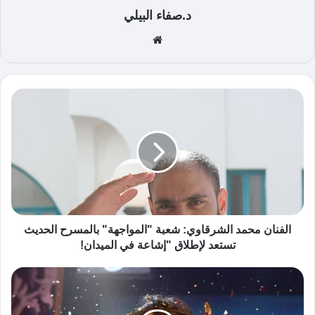
د.صفاء البيلي
موق
ع
الوي
ب
الفنان محمد الشرقاوي: شعبة "المواجهة" بالمسرح الحديث
تستعد لإطلاق "إشاعة في الميدان!