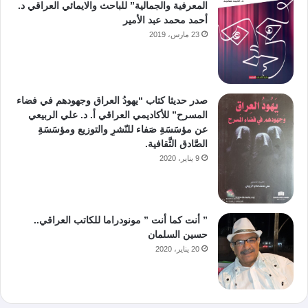
المعرفية والجمالية” للباحث والايمائي العراقي د.
أحمد محمد عبد الأمير
23 مارس، 2019
صدر حديثا كتاب “يهودُ العراق وجهودهم في فضاء
المسرح” للأكاديمي العراقي أ. د. علي الربيعي
عن مؤسَسَةِ صَفاء للنّشرِ والتوزيع ومؤسَسَةِ
الصَّادق الثَّقافية.
9 يناير، 2020
” أنت كما أنت ” مونودراما للكاتب العراقي..
حسين السلمان
20 يناير، 2020