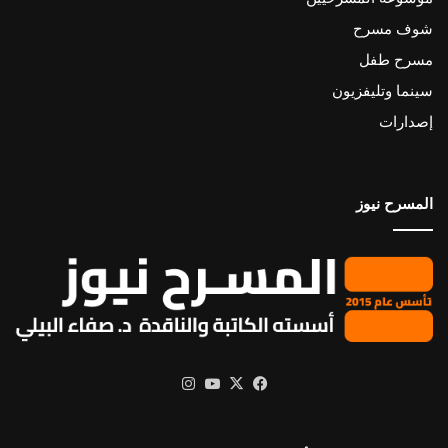
شوف مسرح
مسرح طفل
سينما وتليفزيون
إصدارات
المسرح نيوز
X
فيسبوك
يوتيوب
انستقرام