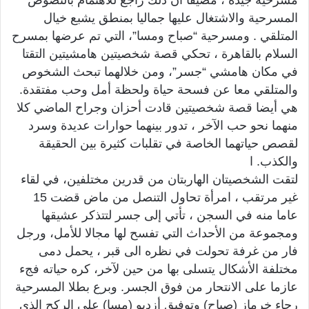
المسرحية والاشتغال عليها جماليا بمنطق يشبع خيال
المتلقي . ومسرحية “صباح ومسا”، التي تم عرضها بمسرح
السلام بالقاهرة ، تحكي قصة شخصيتين هامشيتين التقتا
في مكان هامشي “جسر”، ومن خلالهما تبحث الشخوص
والمتلقي معا عن فسحة حياة ولحظة أمل وحب مفتقدة.
هي أيضا قصة شخصيتين قادت أحزان وجراح الماضي كلا
منهما نحو حب الآخر ، تدور بينهما حوارات عديدة وسرد
لقصص حياتهما الخاصة في تقلبات كثيرة بين الحقيقة
والكذب. ا
لتقت الشخصيتان الهاربتان من قدرين مختلفين، في لقاء
غير مرتقب ، امرأة تحاول التنصل من ماض قضت 15
عاما منه في السجن ، تأتي إلى جسر لتتذكر عشيقها
ومجموعة من الأحداث التي تفسح لها مجالا للأمل، ورجل
فار من غرفة تحولت في نظره الى قبر ، يحمل دمى
مختلفة الأشكال يتسلى بها من حين لآخر، كره حياته فجء
عازما على الانتحار من فوق الجسر. وبرع بطلا المسرحية
رجاء خرماز (صباح) وتوفيق أزديو (مسا) على الركح الذي