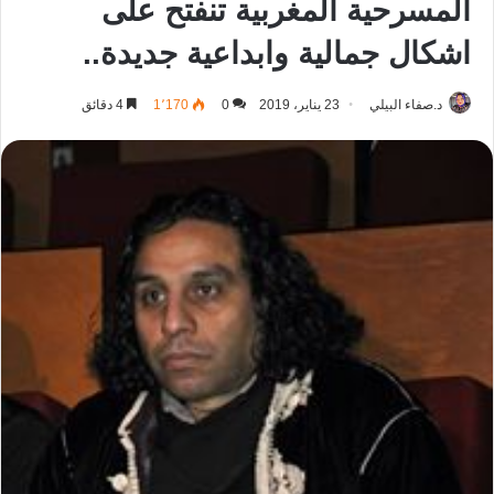
المسرحية المغربية تنفتح على
اشكال جمالية وابداعية جديدة..
د.صفاء البيلي
23 يناير، 2019
0
1٬170
4 دقائق