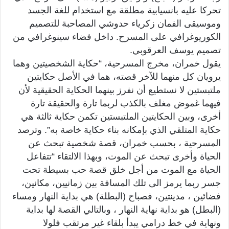
تحركا عليه بانسيابية مطلقة مع استخدام للغة الجسد
وموسيقى الفمان زكرياء حدوشي المصاحبة للتصميم
الكوريوغرافي على المسرح. داخل فضاء سينوغرافي من
تصميم يوسف العرقوبي.
يقول خمران، مخرج المسرحية، “حكاية الشخصيتين وهما
يرويان كل منهما للآخر قصته، هما في الأصل حكايتين
ملتبستين لا نستطيع أن نفرز بينهما الحكاية الحقيقية لأن
فيهما غموض مغلف بالكذب لربما تارة والحقيقة تارة
أخرى، وبين الحكايتين الملتبستين تكمن حكاية ثالثة هي
حكاية المتلقي الذي بإمكانه بناء حكاية خاصة به”. وترصد
المسرحية ، بحسب خمران، قصة شخصية تبحث عن
الحياة وأخرى تبحث عن الموت، وبهذا الالتقاء “تتفاعل
الحياة مع الموت من أجل خلق قصة حب بسيطة تحت
جسر ربما يرمز الى تلك المسافة بين زمانيين، مكانين،
فضائين ، مدينتين، فصباح (البطلة) هي بداية النهار ومساء
(البطل) هو بداية نهاية النهار ، وبالتالي القصة لها بداية
ونهاية في خط درامي يبدأ بلقاء غير مرتقب فلولا