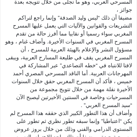
المسرحي العربي، وهو ما تجلى من خلال تتويجه بعدة
جوائز ،
مضيفا أن ذلك “ليس وليد الصدفة” وإنما راجع لتراكم
التشريعات والقوانين والآليات التي يعمل عليها المسرح
المغربي سواء رسميا أو نقابيا مما أفرز حالة من تقدم
المسرح المغربي في السنوات الأخيرة. وأضاف غنام ، وهو
مسؤول النشر والإعلام بالهيئة العربية للمسرح ، أن
المسرح المغربي يقف في طليعة المسارح العربية، ويبقى
لافتا للانتباه في “خطه التصاعدي” عبر المشاركة في
المهرجانات العربية. أما الناقد المسرحي المصري أحمد
خميس ، فأكد أن المسرح المغربي حقق خلال السنوات
الأخيرة نقلة مهمة من خلال تتويج مجموعة من
المسرحيات وخاصة في السنتين الأخيرتين ليصبح الآن
“سيد المسرح العربي” .
وأضاف أن هذا التطور الكبير الذي حققه هذا المسرح لم
يكن “اعتباطيا” وإنما سبقه تطور نظري ثم تطور على
المستوى الدرامي والفني وذلك من خلال بروز عروض
مسرحية جيدة ، مضيفا أن ذلك راجع للاهتمام بالنصوص