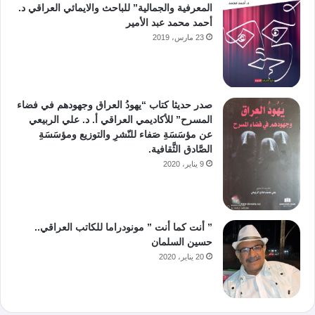
المعرفية والجمالية” للباحث والايمائي العراقي د.
أحمد محمد عبد الأمير
23 مارس، 2019
صدر حديثا كتاب “يهودُ العراق وجهودهم في فضاء
المسرح” للأكاديمي العراقي أ. د. علي الربيعي
عن مؤسَسَةِ صَفاء للنّشرِ والتوزيع ومؤسَسَةِ
الصَّادق الثَّقافية.
9 يناير، 2020
” أنت كما أنت ” مونودراما للكاتب العراقي..
حسين السلمان
20 يناير، 2020