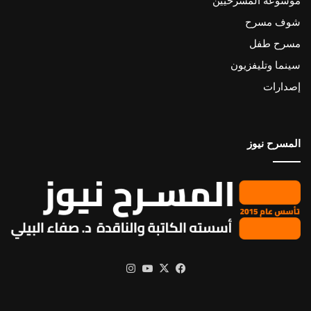
موسوعة المسرحيين
شوف مسرح
مسرح طفل
سينما وتليفزيون
إصدارات
المسرح نيوز
X
فيسبوك
يوتيوب
انستقرام