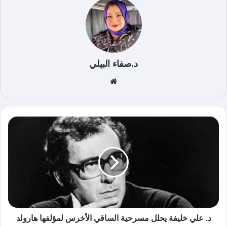
د.صفاء البيلي
موق
ع
الوي
ب
د. علي خليفة يحلل مسرحية الساقي الأخرس لمؤلفها هارولد