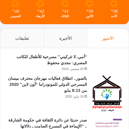
40
42
41
39
38
℃
℃
℃
℃
℃
الأحد
الأثنين
الثلاثاء
الأربعاء
الخميس
الأشهر
الأخيرة
تعليقات
“أمي..لا تتركيني” مسرحية للأطفال للكاتب
المصري: مجدي محفوظ
20 سبتمبر، 2015
بالصور.. انطلاق فعاليات مهرجان محترف ميسان
المسرحي الدولي للمونودراما “أون لاين” 2020
من 8:13 مايو
10 مايو، 2020
صدر حديثا عن دائرة الثقافة في حكومة الشارقة
.. “الإيماءة في المسرح الصامت ـ دلالاتها