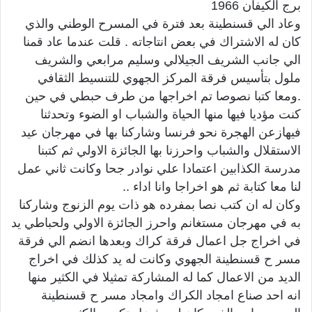
برج الكيفان 1966
وعاد الي قسنطينة بعد فترة في المسرح الوطني والذي
كان له الاشتراك في بعض انتاجاته . قلت عندما عاد قمنا
الي جانب الشريف الجيلالي وسليم مرابعي والشريف
ملول بتأسيس فرقة المركز الجهوي للتنسيط الثقافي
.ومعا كتبا نصوصا تم اخراجها من طرف حبطي في حين
كنت مؤديا فيها منها الحياة والشباب او الضوء وتحدثنا
فيهازعن الهجرة نحو فرنسا وشاركنا بها في مهرجان عيد
الاستقلال والشباب واحرزنا بها الجائزة الاولي ثم كتبنا
مدرسة الكذابين اعتمادا علي نوادر جحا وكانت ثاني عمل
لنا معا كتابة ثم هو اخراجا وانا اداء ..
وكان له ان كتب نصا بمفرده هو ذات يوم الزنوج وشاركنا
به في مهرجان مستغانم واحرز الجائزة الاولي ولحباطي يد
في اخراج جل اعمال فرقة كراك وبعدها انضم الي فرقة
مسر ح قسنطينة الجهوي وكانت له يد كذلك في اخراج
الديد من الاعمال كما له المشاركة تمثيلا في الكثير منها
انه احد صناع امجاد الكراك وامجاد مسر ح قسنطينة