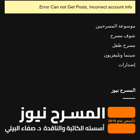
Error Can not Get Posts, Incorrect account info.
موسوعة المسرحيين
شوف مسرح
مسرح طفل
سينما وتليفزيون
إصدارات
المسرح نيوز