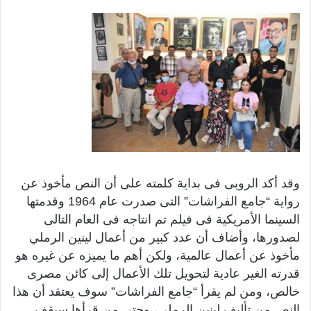
وقد أكد الروبى فى بداية كلمته على أن النص مأخوذ عن
رواية “جامع الفراشات” التى صدرت عام 1964 وقدمتها
السينما الأمريكية فى فيلم تم انتاجه فى العام التالى
لصدورها، وأضاف أن عدد كبير من أعمال لينين الرملي
مأخوذ عن أعمال عالمية، ولكن أهم ما يميزه عن غيره هو
قدرته الغير عادية لتحويل تلك الأعمال إلى كائن مصرى
خالص، ومن لم يقرأ “جامع الفراشات” سوف يعتقد أن هذا
النص من تأليف لينين الرملي، وحتى من قرأها سيقف