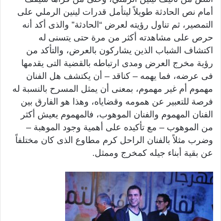
أمام نص الحادثة طويلاً ليتأمل قدرات لينين الرملي على
التمصير، ثم تناول رؤيته لعرض “الحادثة” والذى أكد أنه
حرص على مشاهدته أكثر من مرة حتى يتسنى له
اكتشاف الشباب الذين يشاركون بالعرض، والتأكد من
رؤية مخرج العرض ومدى ارتباطه بالقضية التى يقدمها
فى عرضه، فما يهمه – كناقد – أن يكتشف هل الفنان
مهموم أم غير مهموم، بمعنى أن يمثل المسرح بالنسبة له
فرصة للتعبير عن همومه وقضاياه، وهذا هو الفارق بين
الفنان المهموم والفنان الموهوب، فالمهموم يعيش أكثر
من الموهوب – مع تأكيده على أهمية وجود الموهبة –
وضرب مثلاً بالفنان الراحل كرم مطاوع الذى كان مختلفاً
عن بقية أبناء جيله كمخرج وممثل.