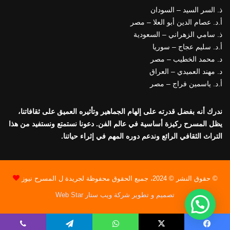
ذ. السر السيد – السودان
أ.د. عصام الدين أبو العلا – مصر
ذ. سامي الزهراني – السعودية
أ.د. سليم عجاج – سوريا
د. محمد الخطيب – مصر
د. مهند العميدي – العراق
أ.د. ياسمين فراج – مصر
ندرك أنه بفضل قدرته على إلهام الجماهير وتأثيره العميق على ثقافاتنا،
يظل المسرح ركيزة أساسية في عالم الفن. دعونا نستمتع ونستفيد من هذا
التراث الثقافي الرائع وندعم دوره المهم في إثراء حياتنا.
© حقوق النشر © 2024، جميع الحقوق محفوظة لجريدة ل المسرح نيوز
تصميم و تطوير شركة ويب ستار Web Star