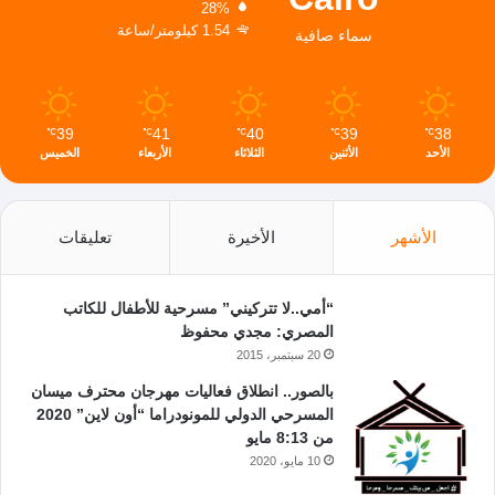
28%
1.54 كيلومتر/ساعة
سماء صافية
39
41
40
39
38
℃
℃
℃
℃
℃
الأحد
الأثنين
الثلاثاء
الأربعاء
الخميس
الأشهر
الأخيرة
تعليقات
“أمي..لا تتركيني” مسرحية للأطفال للكاتب
المصري: مجدي محفوظ
20 سبتمبر، 2015
بالصور.. انطلاق فعاليات مهرجان محترف ميسان
المسرحي الدولي للمونودراما “أون لاين” 2020
من 8:13 مايو
10 مايو، 2020