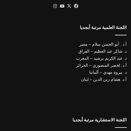
X
فيسبوك
يوتيوب
انستقرام
اللجنة العلمية مرتبة أبجديا
أ.د . أبو الحسن سلام – مصر
د. شاكر عبد العظيم – العراق
د. عبد الكريم برشيد – المغرب
أ.د. لخضر المنصوري – الجزائر
د. مروة مهدي – ألمانيا
أ.د. هشام زين الدين – لبنان
اللجنة الاستشارية مرتبة أبجديا