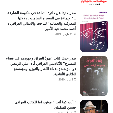
صدر حديثا عن دائرة الثقافة في حكومة الشارقة
.. “الإيماءة في المسرح الصامت ـ دلالاتها
المعرفية والجمالية” للباحث والايمائي العراقي د.
أحمد محمد عبد الأمير
23 مارس، 2019
صدر حديثا كتاب “يهودُ العراق وجهودهم في فضاء
المسرح” للأكاديمي العراقي أ. د. علي الربيعي
عن مؤسَسَةِ صَفاء للنّشرِ والتوزيع ومؤسَسَةِ
الصَّادق الثَّقافية.
9 يناير، 2020
” أنت كما أنت ” مونودراما للكاتب العراقي..
حسين السلمان
20 يناير، 2020