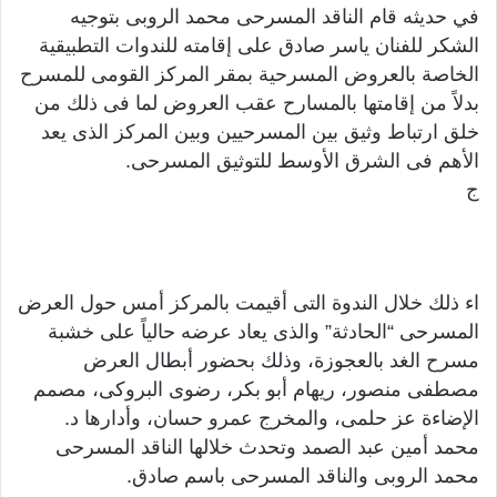
في حديثه قام الناقد المسرحى محمد الروبى بتوجيه
الشكر للفنان ياسر صادق على إقامته للندوات التطبيقية
الخاصة بالعروض المسرحية بمقر المركز القومى للمسرح
بدلاً من إقامتها بالمسارح عقب العروض لما فى ذلك من
خلق ارتباط وثيق بين المسرحيين وبين المركز الذى يعد
الأهم فى الشرق الأوسط للتوثيق المسرحى.
ج
اء ذلك خلال الندوة التى أقيمت بالمركز أمس حول العرض
المسرحى “الحادثة” والذى يعاد عرضه حالياً على خشبة
مسرح الغد بالعجوزة، وذلك بحضور أبطال العرض
مصطفى منصور، ريهام أبو بكر، رضوى البروكى، مصمم
الإضاءة عز حلمى، والمخرج عمرو حسان، وأدارها د.
محمد أمين عبد الصمد وتحدث خلالها الناقد المسرحى
محمد الروبى والناقد المسرحى باسم صادق.