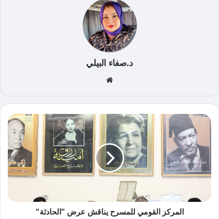
د.صفاء البيلي
موق
ع
الوي
ب
المركز القومي للمسرح يناقش عرض "الحادثة"