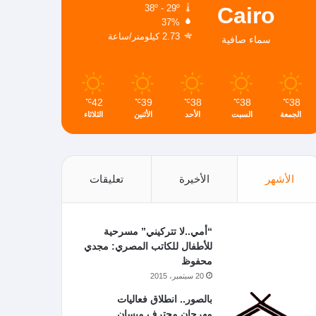
Cairo
38º - 29º
37%
2.73 كيلومتر/ساعة
سماء صافية
42
39
38
38
38
℃
℃
℃
℃
℃
الجمعة
السبت
الأحد
الأثنين
الثلاثاء
الأشهر
الأخيرة
تعليقات
“أمي..لا تتركيني” مسرحية
للأطفال للكاتب المصري: مجدي
محفوظ
20 سبتمبر، 2015
بالصور.. انطلاق فعاليات
مهرجان محترف ميسان