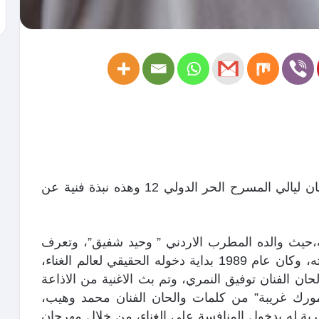
يتم قريبا تكريم الفنان رامي شفيق في مهرجان ليالي المسرح الحر الدولي 12 وهذه نبذة فنية عن
ة،حيث والده المطرب الاردني ” وحيد شفيق”، وتعرف
على الموسيقى والغناء بوقت مبكر من طفولته، وكان عام 1989 بداية دخوله الحقيقي لعالم الغناء،
ان الفنان توفيق النمري، وتم بث الاغنية من الاذاعة
 وامورك غريبة” من كلمات والحان الفنان محمد وهيب،
 بغدادي، وكان عام 1992 اول تجربة له بدخول المنافسة على الغناء، من خلال مهرجان