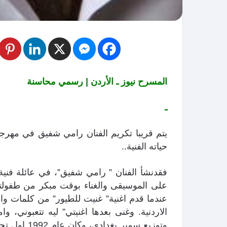
المسرح نيوز ـ الأردن | رسمي محاسنة
ـ
حياته الفنية..
فقد
نشأ الفنان ” رامي شفيق”، في عائلة فني
عندما قدم اغنية” غنيت للطيور” من كلمات والح
الاردنية. وغنى بعدها اغنيتي” ليه تتعبوني،
وتوزيع سمير