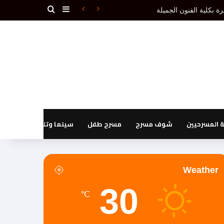
بحث عن
إضافة عمود جانبي
دون إقصاء.(1ـ 3)
المسرحيين
شوف مسرح
مسرح طفل
سينما وتليفزيون
Weather
30
℃