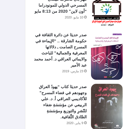
المسرحي الدولي للمونودراما
“أون لاين” 2020 من 8:13 مايو
10 مايو، 2020
صدر حديثا عن دائرة الثقافة في
حكومة الشارقة .. “الإيماءة في
المسرح الصامت ـ دلالاتها
المعرفية والجمالية” للباحث
والايمائي العراقي د. أحمد محمد
عبد الأمير
23 مارس، 2019
صدر حديثا كتاب “يهودُ العراق
وجهودهم في فضاء المسرح”
للأكاديمي العراقي أ. د. علي
الربيعي عن مؤسَسَةِ صَفاء
للنّشرِ والتوزيع ومؤسَسَةِ
الصَّادق الثَّقافية.
9 يناير، 2020